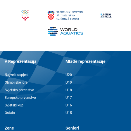
A Reprezentacija
Mlađe reprezentacije
Najveći uspjesi
U20
Olimpijske igre
U19
Svjetsko prvenstvo
U18
Europsko prvenstvo
U17
Svjetski kup
U16
Ostalo
U15
Žene
Seniori