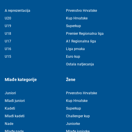
A reprezentacija
Prvenstvo Hrvatske
U20
Kup Hrvatske
U19
Superkup
U18
Premier Regionalna liga
U17
A1 Regionalna liga
U16
Liga prvaka
U15
Euro kup
Ostala natjecanja
Mlađe kategorije
Žene
Juniori
Prvenstvo Hrvatske
Mlađi juniori
Kup Hrvatske
Kadeti
Superkup
Mlađi kadeti
Challenger kup
Nade
Juniorke
Mlađe nade
Mlađe juniorke