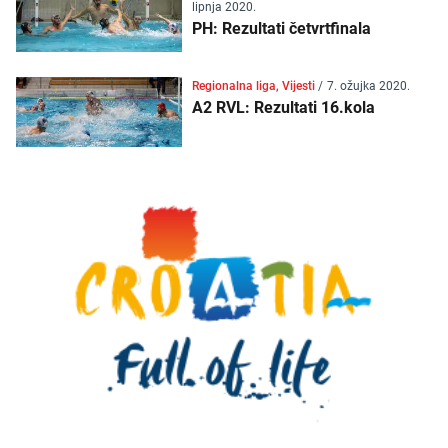
lipnja 2020.
PH: Rezultati četvrtfinala
Regionalna liga, Vijesti
/
7. ožujka 2020.
A2 RVL: Rezultati 16.kola