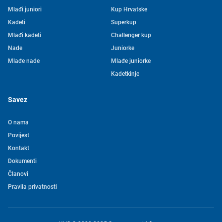
Mlađi juniori
Kup Hrvatske
Kadeti
Superkup
Mlađi kadeti
Challenger kup
Nade
Juniorke
Mlađe nade
Mlađe juniorke
Kadetkinje
Savez
O nama
Povijest
Kontakt
Tjedni newsletter HVS-a
Dokumenti
Članovi
Pretplatite se na mašu mailing listu kako ne biste propustili
Pravila privatnosti
novosti iz svijeta vaterpola
Želim primati novosti