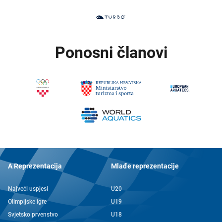
Ponosni članovi
A Reprezentacija
Mlađe reprezentacije
Najveći uspjesi
U20
Olimpijske igre
U19
Svjetsko prvenstvo
U18