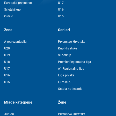
Europsko prvenstvo
U17
Svjetski kup
U16
Ostalo
U15
Žene
Seniori
A reprezentacija
Prvenstvo Hrvatske
U20
Kup Hrvatske
U19
Superkup
U18
Premier Regionalna liga
U17
A1 Regionalna liga
U16
Liga prvaka
U15
Euro kup
Ostala natjecanja
Mlađe kategorije
Žene
Juniori
Prvenstvo Hrvatske