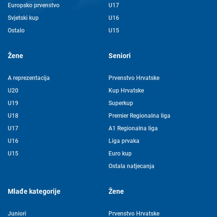
Europsko prvenstvo
U17
Svjetski kup
U16
Ostalo
U15
Žene
Seniori
A reprezentacija
Prvenstvo Hrvatske
U20
Kup Hrvatske
U19
Superkup
U18
Premier Regionalna liga
U17
A1 Regionalna liga
U16
Liga prvaka
U15
Euro kup
Ostala natjecanja
Mlađe kategorije
Žene
Juniori
Prvenstvo Hrvatske