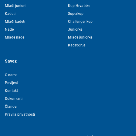
Mlađi juniori
Kup Hrvatske
Kadeti
Superkup
Mlađi kadeti
Challenger kup
Nade
Juniorke
Mlađe nade
Mlađe juniorke
Kadetkinje
Savez
O nama
Povijest
Kontakt
Tjedni newsletter HVS-a
Dokumenti
Članovi
Pretplatite se na mašu mailing listu kako ne biste propustili
Pravila privatnosti
novosti iz svijeta vaterpola
Želim primati novosti