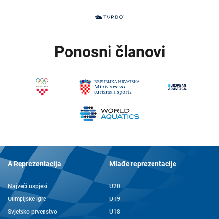
Ponosni članovi
A Reprezentacija
Mlađe reprezentacije
Najveći uspjesi
U20
Olimpijske igre
U19
Svjetsko prvenstvo
U18