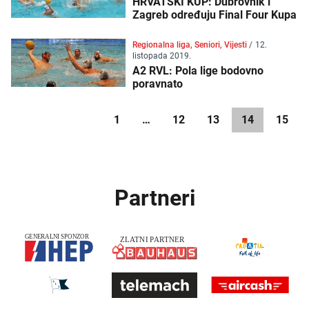
HRVATSKI KUP: Dubrovnik i
Zagreb određuju Final Four Kupa
Regionalna liga, Seniori, Vijesti
/
12.
listopada 2019.
A2 RVL: Pola lige bodovno
poravnato
1
…
12
13
14
15
Partneri