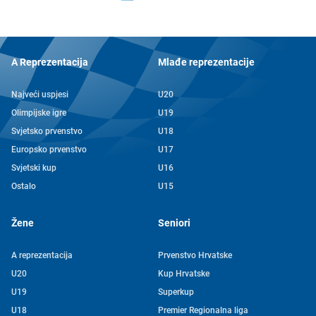
A Reprezentacija
Mlađe reprezentacije
Najveći uspjesi
U20
Olimpijske igre
U19
Svjetsko prvenstvo
U18
Europsko prvenstvo
U17
Svjetski kup
U16
Ostalo
U15
Žene
Seniori
A reprezentacija
Prvenstvo Hrvatske
U20
Kup Hrvatske
U19
Superkup
U18
Premier Regionalna liga