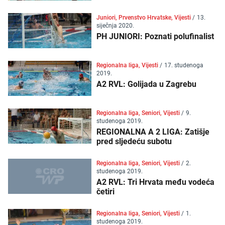
Juniori, Prvenstvo Hrvatske, Vijesti
/
13.
siječnja 2020.
PH JUNIORI: Poznati polufinalist
Regionalna liga, Vijesti
/
17. studenoga
2019.
A2 RVL: Golijada u Zagrebu
Regionalna liga, Seniori, Vijesti
/
9.
studenoga 2019.
REGIONALNA A 2 LIGA: Zatišje
pred sljedeću subotu
Regionalna liga, Seniori, Vijesti
/
2.
studenoga 2019.
A2 RVL: Tri Hrvata među vodeća
četiri
Regionalna liga, Seniori, Vijesti
/
1.
studenoga 2019.