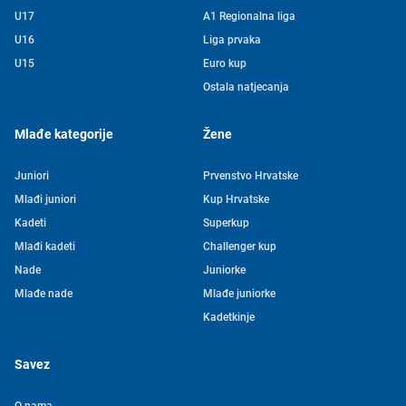
U17
A1 Regionalna liga
U16
Liga prvaka
U15
Euro kup
Ostala natjecanja
Mlađe kategorije
Žene
Juniori
Prvenstvo Hrvatske
Mlađi juniori
Kup Hrvatske
Kadeti
Superkup
Mlađi kadeti
Challenger kup
Nade
Juniorke
Mlađe nade
Mlađe juniorke
Kadetkinje
Savez