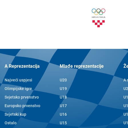
A Reprezentacija
Mlađe reprezentacije
Ž
Najveći uspjesi
U20
A 
Olimpijske igre
U19
U
Svjetsko prvenstvo
U18
U
Europsko prvenstvo
U17
U
Svjetski kup
U16
U
Ostalo
U15
U