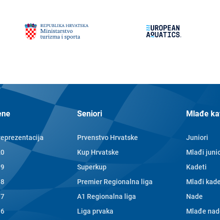
ene
Seniori
Mlađe ka
reprezentacija
Prvenstvo Hrvatske
Juniori
20
Kup Hrvatske
Mlađi junio
19
Superkup
Kadeti
18
Premier Regionalna liga
Mlađi kade
17
A1 Regionalna liga
Nade
16
Liga prvaka
Mlađe nad