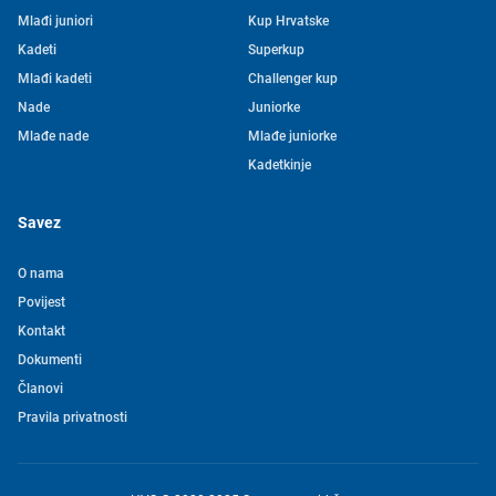
Mlađi juniori
Kup Hrvatske
Kadeti
Superkup
Mlađi kadeti
Challenger kup
Nade
Juniorke
Mlađe nade
Mlađe juniorke
Kadetkinje
Savez
O nama
Povijest
Kontakt
Tjedni newsletter HVS-a
Dokumenti
Članovi
Pretplatite se na mašu mailing listu kako ne biste propustili
Pravila privatnosti
novosti iz svijeta vaterpola
Želim primati novosti