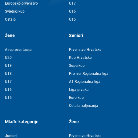
Europsko prvenstvo
U17
Svjetski kup
U16
Ostalo
U15
Žene
Seniori
A reprezentacija
Prvenstvo Hrvatske
U20
Kup Hrvatske
U19
Superkup
U18
Premier Regionalna liga
U17
A1 Regionalna liga
U16
Liga prvaka
U15
Euro kup
Ostala natjecanja
Mlađe kategorije
Žene
Juniori
Prvenstvo Hrvatske