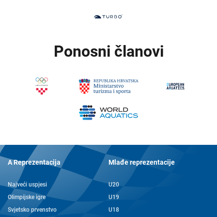
Ponosni članovi
A Reprezentacija
Mlađe reprezentacije
Najveći uspjesi
U20
Olimpijske igre
U19
Svjetsko prvenstvo
U18