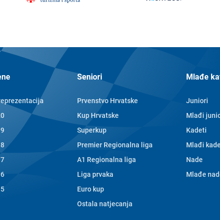
ene
Seniori
Mlađe ka
reprezentacija
Prvenstvo Hrvatske
Juniori
20
Kup Hrvatske
Mlađi junio
19
Superkup
Kadeti
18
Premier Regionalna liga
Mlađi kade
17
A1 Regionalna liga
Nade
16
Liga prvaka
Mlađe nad
15
Euro kup
Ostala natjecanja