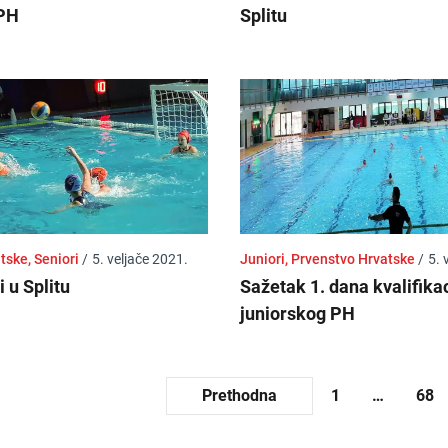
 PH
Splitu
tske, Seniori
/
5. veljače 2021.
Juniori, Prvenstvo Hrvatske
/
5. 
 u Splitu
Sažetak 1. dana kvalifikac
juniorskog PH
Prethodna
1
…
68