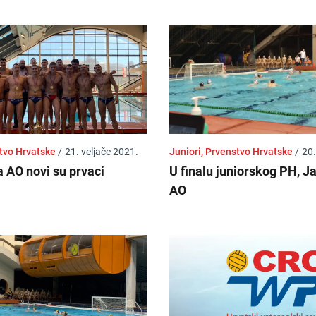
stvo Hrvatske
/
21. veljače 2021.
Juniori, Prvenstvo Hrvatske
/
20.
a AO novi su prvaci
U finalu juniorskog PH, J
AO