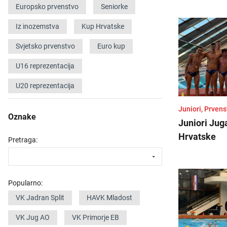
Europsko prvenstvo
Seniorke
Iz inozemstva
Kup Hrvatske
Svjetsko prvenstvo
Euro kup
U16 reprezentacija
U20 reprezentacija
Juniori, Prven
Oznake
Juniori Jug
Hrvatske
Pretraga:
Popularno:
VK Jadran Split
HAVK Mladost
VK Jug AO
VK Primorje EB