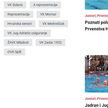
VK Solaris
A reprezentacija
Reprezentacija
VK Mornar
Juniori, Prven
Poznati polu
Hrvatska seniori
VK Medveščak
Prvenstva 
VK Jug Adriatic osiguranje
ŽAVK Mladost
VK Zadar 1952
OVK Split
Juniori, Prven
Jadran i Ju