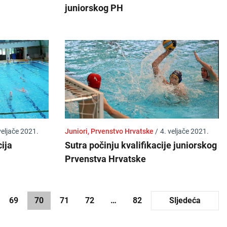
juniorskog PH
veljače 2021.
Juniori, Prvenstvo Hrvatske
/
4. veljače 2021.
ija
Sutra počinju kvalifikacije juniorskog
Prvenstva Hrvatske
69
70
71
72
…
82
Sljedeća