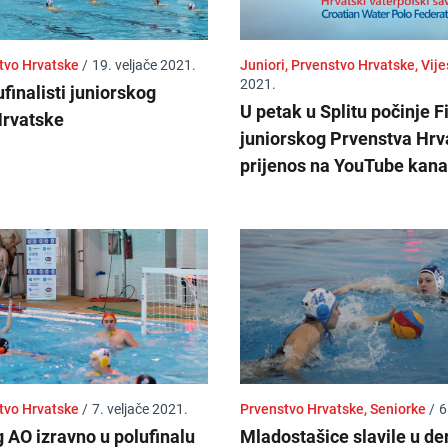
stvo Hrvatske
/
19. veljače 2021.
Juniori, Prvenstvo Hrvatske, Vije
2021.
finalisti juniorskog
U petak u Splitu počinje F
Hrvatske
juniorskog Prvenstva Hrv
prijenos na YouTube kana
stvo Hrvatske
/
7. veljače 2021.
Prvenstvo Hrvatske, Seniorke
/
6
g AO izravno u polufinalu
Mladostašice slavile u der