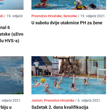
sti
/
19. veljače
Prvenstvo Hrvatske, Seniorke
/
19. veljače 2021.
U subotu dvije utakmice PH za žene
inal 6
atske (uživo
lu HVS-a)
. veljače 2021.
Juniori, Prvenstvo Hrvatske
/
6. veljače 2021.
biju u
Sažetak 2. dana kvalifikacija