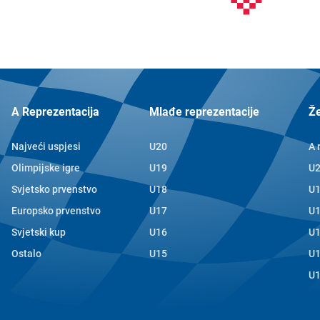
A Reprezentacija
Mlađe reprezentacije
Ž
Najveći uspjesi
U20
A 
Olimpijske igre
U19
U
Svjetsko prvenstvo
U18
U
Europsko prvenstvo
U17
U
Svjetski kup
U16
U
Ostalo
U15
U
U