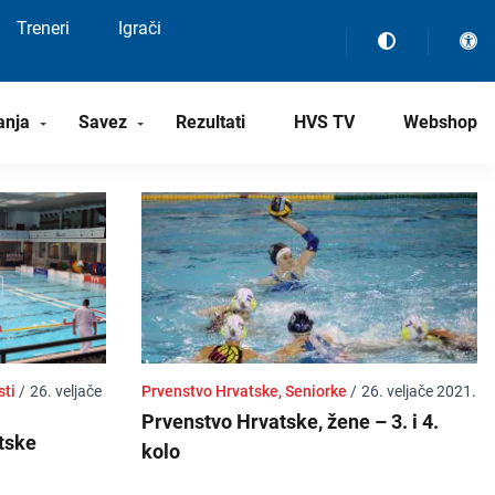
Treneri
Igrači
anja
Savez
Rezultati
HVS TV
Webshop
sti
/
26. veljače
Prvenstvo Hrvatske, Seniorke
/
26. veljače 2021.
Prvenstvo Hrvatske, žene – 3. i 4.
tske
kolo