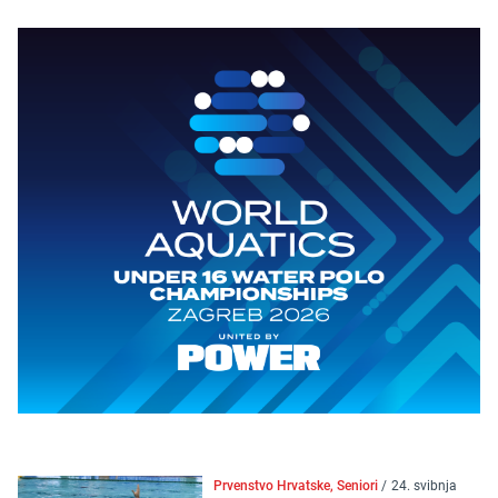
Prvenstvo Hrvatske, Seniori
/
24. svibnja