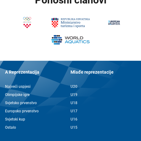
A Reprezentacija
Mlađe reprezentacije
Najveći uspjesi
U20
Olimpijske igre
U19
Svjetsko prvenstvo
U18
Europsko prvenstvo
U17
Svjetski kup
U16
Ostalo
U15