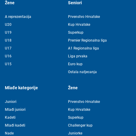
Žene
Seniori
A reprezentacija
Prvenstvo Hrvatske
U20
Kup Hrvatske
U19
Superkup
U18
Premier Regionalna liga
U17
A1 Regionalna liga
U16
Liga prvaka
U15
Euro kup
Ostala natjecanja
Mlađe kategorije
Žene
Juniori
Prvenstvo Hrvatske
Mlađi juniori
Kup Hrvatske
Kadeti
Superkup
Tjedni newsletter HVS-a
Mlađi kadeti
Challenger kup
Nade
Juniorke