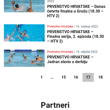
2022.
PRVENSTVO HRVATSKE – Danas
četvrta finalna u Gružu (18.30 –
HTV 2)
Prvenstvo Hrvatske
/
16. svibnja 2022.
PRVENSTVO HRVATSKE –
Finalna serija, 2. epizoda (18.30
– HTV 2)
Prvenstvo Hrvatske
/
19. veljače 2022.
PRVENSTVO HRVATSKE –
Jadran slavio u derbiju
1
…
15
16
17
18
Partneri