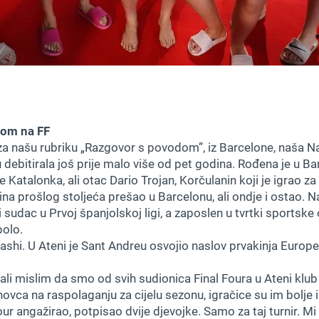
nom na FF
i za našu rubriku „Razgovor s povodom”, iz Barcelone, naša 
 debitirala još prije malo više od pet godina. Rođena je u Ba
Katalonka, ali otac Dario Trojan, Korčulanin koji je igrao z
a prošlog stoljeća prešao u Barcelonu, ali ondje i ostao. Nak
 sudac u Prvoj španjolskoj ligi, a zaposlen u tvrtki sportsk
polo.
ashi. U Ateni je Sant Andreu osvojio naslov prvakinja Europe 
ali mislim da smo od svih sudionica Final Foura u Ateni kl
ovca na raspolaganju za cijelu sezonu, igračice su im bolje i
our angažirao, potpisao dvije djevojke. Samo za taj turnir. M