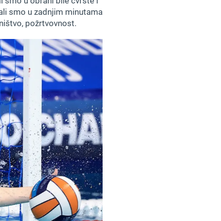
i smo u obrani bile čvrste i
, ali smo u zadnjim minutama
dništvo, požrtvovnost.