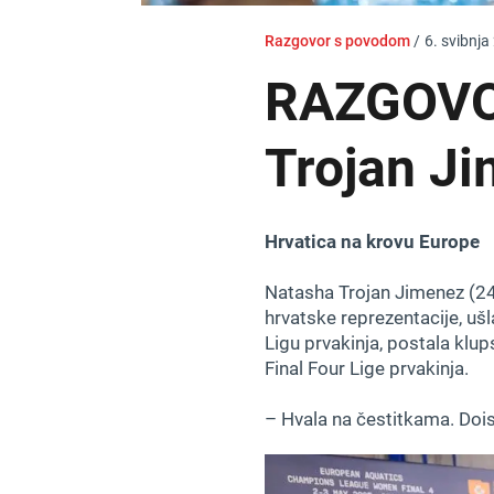
Razgovor s povodom
/
6. svibnja
RAZGOVO
Trojan J
Hrvatica na krovu Europe
Natasha Trojan Jimenez (24)
hrvatske reprezentacije, ušl
Ligu prvakinja, postala klup
Final Four Lige prvakinja.
– Hvala na čestitkama. Doist