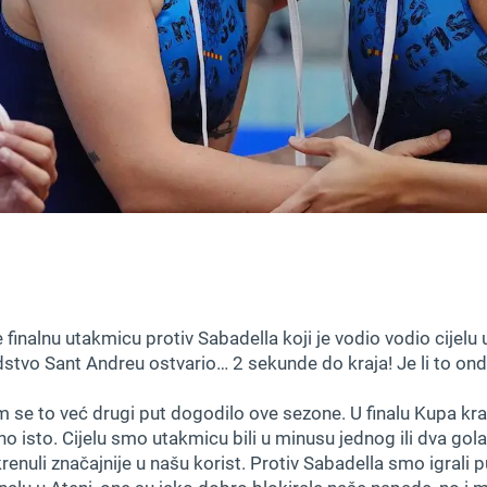
 finalnu utakmicu protiv Sabadella koji je vodio vodio cijelu 
odstvo Sant Andreu ostvario… 2 sekunde do kraja! Je li to onda
m se to već drugi put dogodilo ove sezone. U finalu Kupa kral
arno isto. Cijelu smo utakmicu bili u minusu jednog ili dva gola,
enuli značajnije u našu korist. Protiv Sabadella smo igrali 