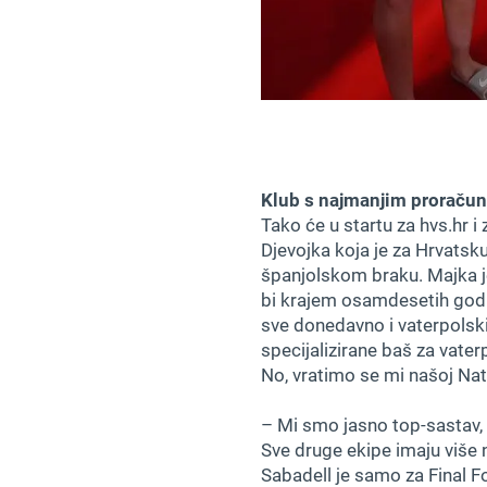
Klub s najmanjim proraču
Tako će u startu za hvs.hr 
Djevojka koja je za Hrvatsku
španjolskom braku. Majka je 
bi krajem osamdesetih godin
sve donedavno i vaterpolski
specijalizirane baš za vater
No, vratimo se mi našoj Nat
– Mi smo jasno top-sastav, 
Sve druge ekipe imaju više n
Sabadell je samo za Final F