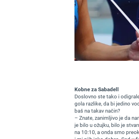
Kobne za Sabadell
Doslovno ste tako i odigrale
gola razlike, da bi jedino v
baš na takav način?
– Znate, zanimljivo je da na
je bilo u ožujku, bilo je stv
na 10:10, a onda smo preokr