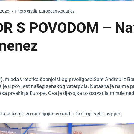
 2025.
/
Photo credit: European Aquatics
R S POVODOM – Na
imenez
, mlada vratarka španjolskog prvoligaša Sant Andreu iz Barc
a je u povijest našeg ženskog vaterpola. Natasha je naime pr
ska prvakinja Europe. Ova je djevojka to ostvarila minule nedj
a je to bio za nas sjajan vikend u Grčkoj i velik uspjeh.