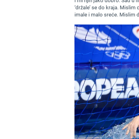
i mi njih jako dobro. Sad u 
‘držale’ se do kraja. Misli
imale i malo sreće. Mislim d