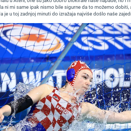
finalu u Ateni, one su jako dobro blokirale naše napade, no i m
m da ni mi same ipak nismo bile sigurne da to možemo dobiti
a je u toj zadnjoj minuti do izražaja najviše došlo naše zaje