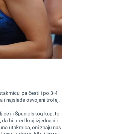
utakmicu, pa česti i po 3-4
 i najslađe osvojeni trofej,
jice ili Španjolskog kup, to
 da bi pred kraj izjednačili
puno utakmica, oni znaju nas