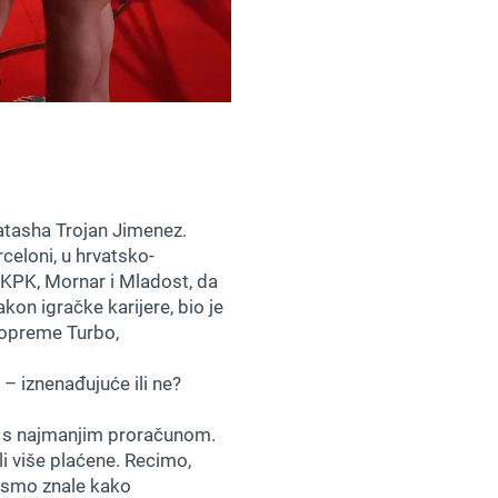
Natasha Trojan Jimenez.
rceloni, u hrvatsko-
a KPK, Mornar i Mladost, da
on igračke karijere, bio je
e opreme Turbo,
– iznenađujuće ili ne?
ub s najmanjim proračunom.
li više plaćene. Recimo,
i smo znale kako