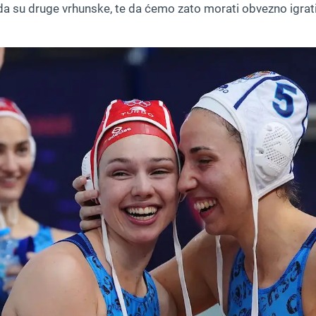
i da su druge vrhunske, te da ćemo zato morati obvezno igr