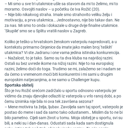
– Mi smo u sve tri utakmice ušle sa stavom da mi to želimo, mi to
moramo. Osvojiti naslov – u početku će Iva Rožić (20).
– Nije bilo nikakvog straha. Imale smo strahovito veliku želju i
motivaciju, a prva utakmica… Jednostavno, nije bio takav dan. Ne
za nas. Mi smo to onda i dokazale u druge dvije finalne utakmice.
‘Skupile’ smo se u Splitu vratili naslov u Zagreb.
Koliko je teško u hrvatskom ženskom vaterpolu napredovati, a u
kontekstu primarno činjenice da imate jako malen broj ‘teških’
utakmica? Vi ste Jadranu i one vama jedina istinska konkurencija.
– Nažalost, to je tako. Samo su ta dva kluba na najvišoj razini.
Ostali su bez uvrede ikome na nižoj razini. Nije to na europskoj
razini, želimo doći do toga. Trudimo se mi, zalažemo se i nadam se
da ćemo s vremenom moći biti konkurentni i mi sami u drugim
europskim natjecanjima, a ne samo u Challenger kupu.
Sportska obitelj
Što je Ivu Rožić srećom zadržalo u sportu odnosno vaterpolu jer
vidimo da znaju djevojke odlaziti iz vaterpola u vrlo ranoj dobi, a po
čemu iznimka nije bila ni ova tek završena sezona?
– Mene motivira ta želja, ljubav. Zavoljela sam taj sport, vaterpolo je
postao do mene i sad da samo tako odustanem… Mislim da to ne bi
bilo pametno. Cijeli sam život u tomu. Moja obitelj je u sportu, svi su
bili, a neki su i dan-danas. Odustati sada kada sam dostignula