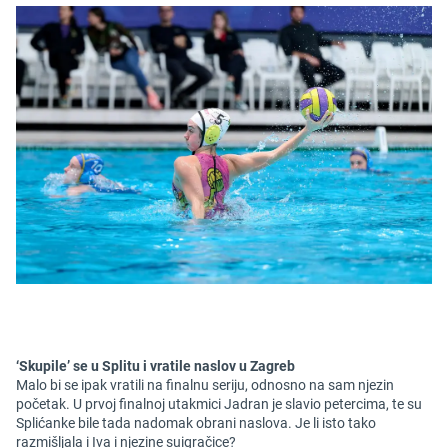
‘Skupile’ se u Splitu i vratile naslov u Zagreb
Malo bi se ipak vratili na finalnu seriju, odnosno na sam njezin
početak. U prvoj finalnoj utakmici Jadran je slavio petercima, te su
Splićanke bile tada nadomak obrani naslova. Je li isto tako
razmišljala i Iva i njezine suigračice?