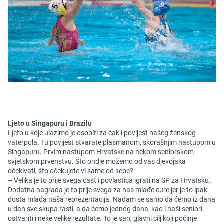
Ljeto u Singapuru i Brazilu
Ljeto u koje ulazimo je osobiti za čak i povijest našeg ženskog
vaterpola. Tu povijest stvarate plasmanom, skorašnjim nastupom u
Singapuru. Prvim nastupom Hrvatske na nekom seniorskom
svjetskom prvenstvu. Što ondje možemo od vas djevojaka
očekivati, što očekujete vi same od sebe?
– Velika je to prije svega čast i povlastica igrati na SP za Hrvatsku.
Dodatna nagrada je to prije svega za nas mlađe cure jer je to ipak
dosta mlada naša reprezentacija. Nadam se samo da ćemo iz dana
u dan sve skupa rasti, a da ćemo jednog dana, kao i naši seniori
ostvariti i neke velike rezultate. To je san, glavni cilj koji počinje