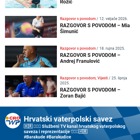
Rožić
Razgovor s povodom
/
12. veljače 2026.
RAZGOVOR S POVODOM – Mia
Šimunić
Razgovor s povodom
/
18. rujna 2025.
RAZGOVOR S POVODOM –
Andrej Franulović
Razgovor s povodom, Vijesti
/
25. lipnja
2025.
RAZGOVOR S POVODOM –
Zoran Bajić
Hrvatski vaterpolski savez
🇭🇷 🤽🏼‍♂️ Službeni TV kanal hrvatskog vaterpolskog
saveza i reprezentacije 🤽🏼‍♀️🇭🇷
#Barakude #Barakudice