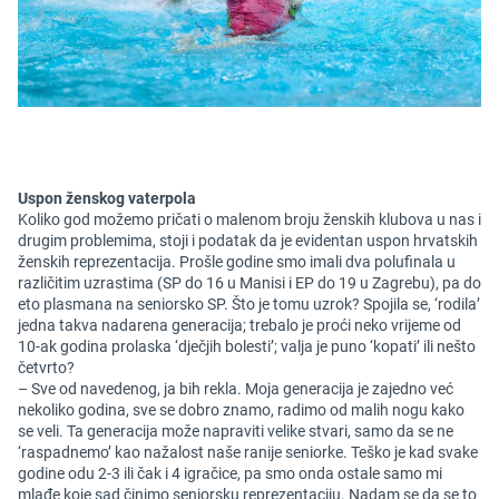
Uspon ženskog vaterpola
Koliko god možemo pričati o malenom broju ženskih klubova u nas i
drugim problemima, stoji i podatak da je evidentan uspon hrvatskih
ženskih reprezentacija. Prošle godine smo imali dva polufinala u
različitim uzrastima (SP do 16 u Manisi i EP do 19 u Zagrebu), pa do
eto plasmana na seniorsko SP. Što je tomu uzrok? Spojila se, ‘rodila’
jedna takva nadarena generacija; trebalo je proći neko vrijeme od
10-ak godina prolaska ‘dječjih bolesti’; valja je puno ‘kopati’ ili nešto
četvrto?
– Sve od navedenog, ja bih rekla. Moja generacija je zajedno već
nekoliko godina, sve se dobro znamo, radimo od malih nogu kako
se veli. Ta generacija može napraviti velike stvari, samo da se ne
‘raspadnemo’ kao nažalost naše ranije seniorke. Teško je kad svake
godine odu 2-3 ili čak i 4 igračice, pa smo onda ostale samo mi
mlađe koje sad činimo seniorsku reprezentaciju. Nadam se da se to