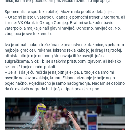
neku, istina tek početak, ali ipak visoku razinu. To nije opcija.
Spomenuli ste sportsku obitelj. Može malo pobliže, detaljnije…
– Otac mi je isto u vaterpolu, danas je pomoćni trener u Mornaru, ali
i trener VK Okruk iz Okruga Gornjeg. Brat mi se također bavio
vaterpolo, a majka je naš glavni navijač. Odnosno, navijačica. No,
zbog oca je sve to krenulo.
Iva je odmah nakon treće finalne prvenstvene utakmice, s peharom
najbolje igračice u rukama, iskreno rekla kako joj je drag i taj trofej,
ali ništa bitnije nije od onog što osvaja ili će osvojiti još sa
suigračicama. Složili bi se s takvim pristupom, izjavom, ali itekako
se ‘broje’ i pojedinačni pokali.
– Je, ali i dalje ću reći da je najbitnija ekipa. Bitno je da smo mi
osvojile naslov prvakinja, krunu. Ekipno priznanje je bolje nego
pojedinačno. Pojedinačno je samo nadogradnja. Nadam se osobno
da će ovakvih nagrada biti i još, ali ipak prvo je ekipno.