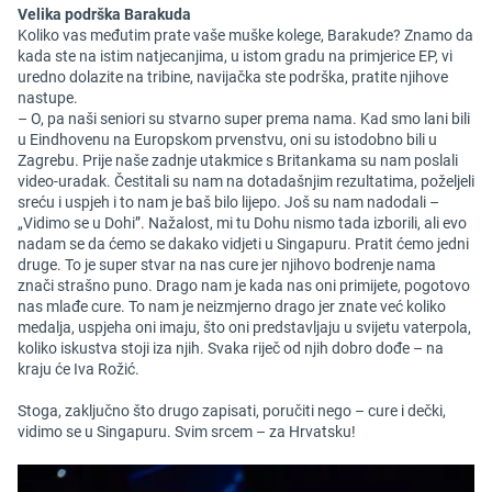
Velika podrška Barakuda
Koliko vas međutim prate vaše muške kolege, Barakude? Znamo da
kada ste na istim natjecanjima, u istom gradu na primjerice EP, vi
uredno dolazite na tribine, navijačka ste podrška, pratite njihove
nastupe.
– O, pa naši seniori su stvarno super prema nama. Kad smo lani bili
u Eindhovenu na Europskom prvenstvu, oni su istodobno bili u
Zagrebu. Prije naše zadnje utakmice s Britankama su nam poslali
video-uradak. Čestitali su nam na dotadašnjim rezultatima, poželjeli
sreću i uspjeh i to nam je baš bilo lijepo. Još su nam nadodali –
„Vidimo se u Dohi”. Nažalost, mi tu Dohu nismo tada izborili, ali evo
nadam se da ćemo se dakako vidjeti u Singapuru. Pratit ćemo jedni
druge. To je super stvar na nas cure jer njihovo bodrenje nama
znači strašno puno. Drago nam je kada nas oni primijete, pogotovo
nas mlađe cure. To nam je neizmjerno drago jer znate već koliko
medalja, uspjeha oni imaju, što oni predstavljaju u svijetu vaterpola,
koliko iskustva stoji iza njih. Svaka riječ od njih dobro dođe – na
kraju će Iva Rožić.
Stoga, zaključno što drugo zapisati, poručiti nego – cure i dečki,
vidimo se u Singapuru. Svim srcem – za Hrvatsku!