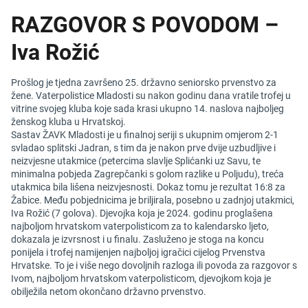
RAZGOVOR S POVODOM –
Iva Rožić
Prošlog je tjedna završeno 25. državno seniorsko prvenstvo za
žene. Vaterpolistice Mladosti su nakon godinu dana vratile trofej u
vitrine svojeg kluba koje sada krasi ukupno 14. naslova najboljeg
ženskog kluba u Hrvatskoj.
Sastav ŽAVK Mladosti je u finalnoj seriji s ukupnim omjerom 2-1
svladao splitski Jadran, s tim da je nakon prve dvije uzbudljive i
neizvjesne utakmice (petercima slavlje Splićanki uz Savu, te
minimalna pobjeda Zagrepčanki s golom razlike u Poljudu), treća
utakmica bila lišena neizvjesnosti. Dokaz tomu je rezultat 16:8 za
Žabice. Među pobjednicima je briljirala, posebno u zadnjoj utakmici,
Iva Rožić (7 golova). Djevojka koja je 2024. godinu proglašena
najboljom hrvatskom vaterpolisticom za to kalendarsko ljeto,
dokazala je izvrsnost i u finalu. Zasluženo je stoga na koncu
ponijela i trofej namijenjen najboljoj igračici cijelog Prvenstva
Hrvatske. To je i više nego dovoljnih razloga ili povoda za razgovor s
Ivom, najboljom hrvatskom vaterpolisticom, djevojkom koja je
obilježila netom okončano državno prvenstvo.