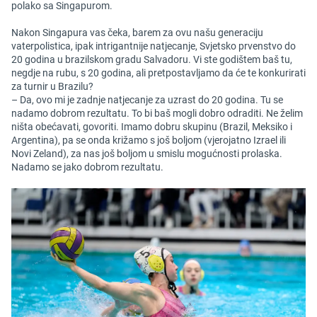
polako sa Singapurom.
Nakon Singapura vas čeka, barem za ovu našu generaciju
vaterpolistica, ipak intrigantnije natjecanje, Svjetsko prvenstvo do
20 godina u brazilskom gradu Salvadoru. Vi ste godištem baš tu,
negdje na rubu, s 20 godina, ali pretpostavljamo da će te konkurirati
za turnir u Brazilu?
– Da, ovo mi je zadnje natjecanje za uzrast do 20 godina. Tu se
nadamo dobrom rezultatu. To bi baš mogli dobro odraditi. Ne želim
ništa obećavati, govoriti. Imamo dobru skupinu (Brazil, Meksiko i
Argentina), pa se onda križamo s još boljom (vjerojatno Izrael ili
Novi Zeland), za nas još boljom u smislu mogućnosti prolaska.
Nadamo se jako dobrom rezultatu.