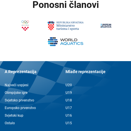
Ponosni članovi
A Reprezentacija
Mlađe reprezentacije
Najveći uspjesi
U20
Olimpijske igre
U19
Svjetsko prvenstvo
U18
Europsko prvenstvo
U17
Svjetski kup
U16
Ostalo
U15