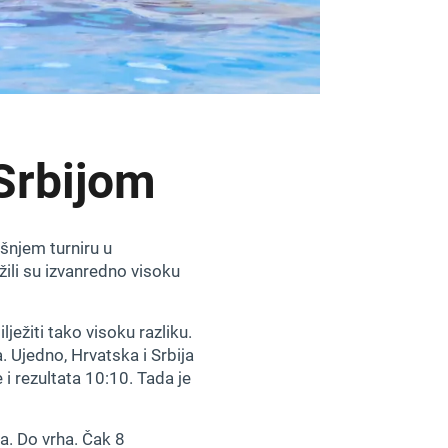
Srbijom
šnjem turniru u
žili su izvanredno visoku
ježiti tako visoku razliku.
. Ujedno, Hrvatska i Srbija
e i rezultata 10:10. Tada je
ka. Do vrha. Čak 8