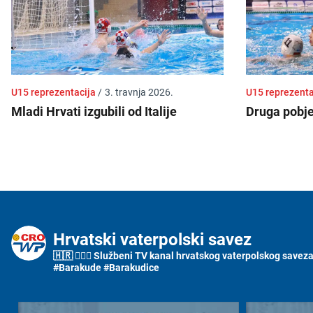
U15 reprezentacija
/
3. travnja 2026.
U15 reprezent
Mladi Hrvati izgubili od Italije
Druga pobj
Hrvatski vaterpolski savez
🇭🇷 🤽🏼‍♂️ Službeni TV kanal hrvatskog vaterpolskog saveza i
#Barakude #Barakudice