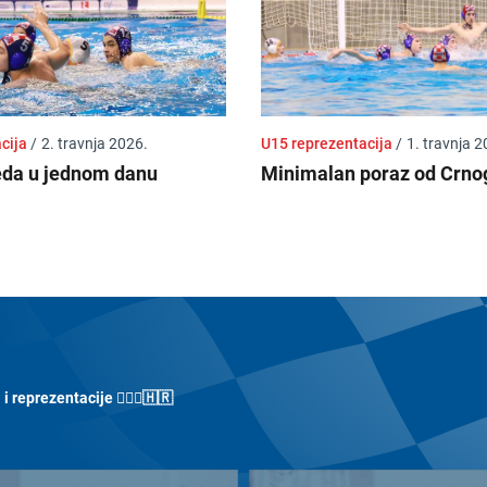
acija
/
2. travnja 2026.
U15 reprezentacija
/
1. travnja 2
eda u jednom danu
Minimalan poraz od Crno
 reprezentacije 🤽🏼‍♀️🇭🇷