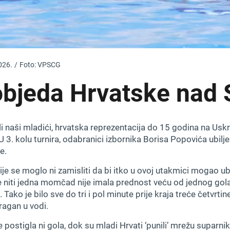
026.
/
Foto: VPSCG
objeda Hrvatske nad 
i naši mladići, hrvatska reprezentacija do 15 godina na Uskr
3. kolu turnira, odabranici izbornika Borisa Popovića ubilje
e.
ije se moglo ni zamisliti da bi itko u ovoj utakmici mogao ubil
ne niti jedna momčad nije imala prednost veću od jednog gola
 Tako je bilo sve do tri i pol minute prije kraja treće četvrtin
ragan u vodi.
 postigla ni gola, dok su mladi Hrvati ‘punili’ mrežu suparni