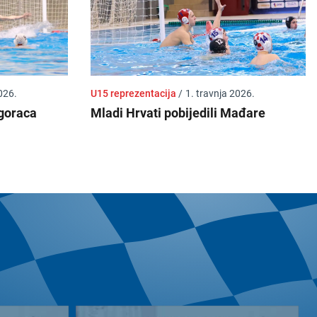
026.
U15 reprezentacija
/
1. travnja 2026.
goraca
Mladi Hrvati pobijedili Mađare