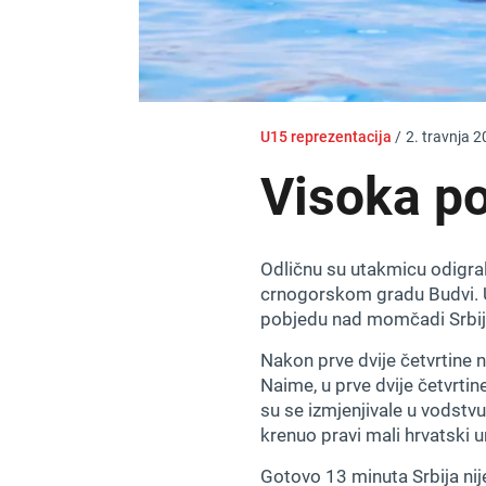
U15 reprezentacija
/
2. travnja 2
Visoka p
Odličnu su utakmicu odigral
crnogorskom gradu Budvi. U 
pobjedu nad momčadi Srbij
Nakon prve dvije četvrtine n
Naime, u prve dvije četvrti
su se izmjenjivale u vodstvu.
krenuo pravi mali hrvatski u
Gotovo 13 minuta Srbija nije