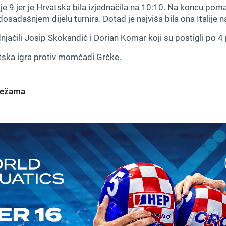
e 9 jer je Hrvatska bila izjednačila na 10:10. Na koncu pom
 dosadašnjem dijelu turnira. Dotad je najviša bila ona Italije
jačili Josip Skokandić i Dorian Komar koji su postigli po 4
tska igra protiv momčadi Grčke.
mrežama