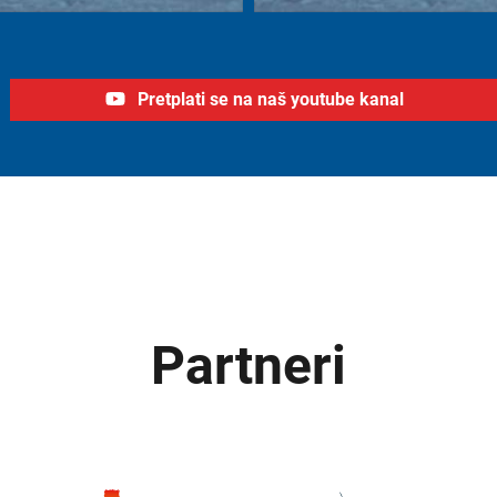
Pretplati se na naš youtube kanal
Partneri