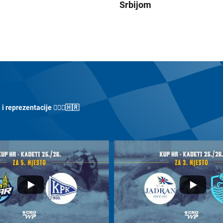
Srbijom
 reprezentacije 🤽🏼‍♀️🇭🇷