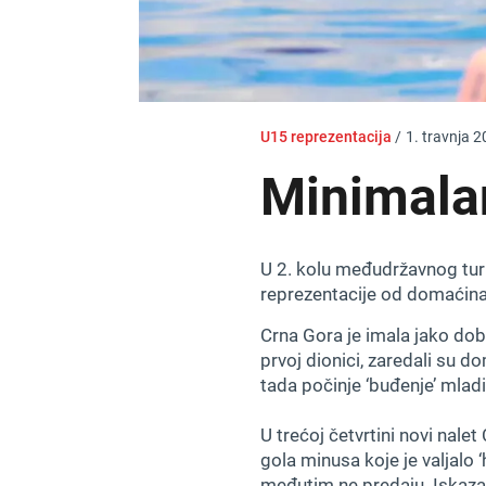
U15 reprezentacija
/
1. travnja 2
Minimala
U 2. kolu međudržavnog turn
reprezentacije od domaćina 
Crna Gora je imala jako dob
prvoj dionici, zaredali su do
tada počinje ‘buđenje’ mlad
U trećoj četvrtini novi nale
gola minusa koje je valjalo ‘
međutim ne predaju. Iskazavš