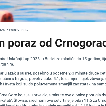
026.
/
Foto: VPSCG
n poraz od Crnogora
ira Uskršnji kup 2026. u Budvi, za mladiće do 15 godina, ti
turnira.
ar ulazak u susret, posebno u početne 2-3 minute druge čet
maćini s tri gola, poveli visoko 5:1, te usmjerili tijek zbivanja
ih Hrvata koji su do poluvremena smanjili zaostatak na samo
t Crne Gore koja je u prve dvije minute ove dionice postigla dv
hvatati’. Štoviše, sredinom ove četvrtine je bilo i 11:5 za Cr
i karakter, Hrvatska je uspjela smanjiti od 14:10 koliko je b