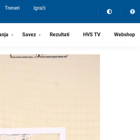
Treneri
Igrači
anja
Savez
Rezultati
HVS TV
Webshop