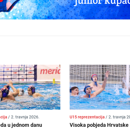
acija
/
2. travnja 2026.
U15 reprezentacija
/
2. travnja 2
eda u jednom danu
Visoka pobjeda Hrvatske