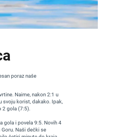
ca
jesan poraz naše
vrtine. Naime, nakon 2:1 u
 u svoju korist, dakako. Ipak,
 2 gola (7:5).
a gola i povela 9:5. Novih 4
nu Goru. Naši dečki se
ilo četiri minute do kraja,