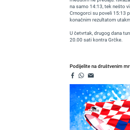
na samo 14:13, tek nešto v
Crnogorci su poveli 15:13 p
konačnim rezultatom utakmic
U četvrtak, drugog dana turn
20.00 sati kontra Grčke.
Podijelite na društvenim 