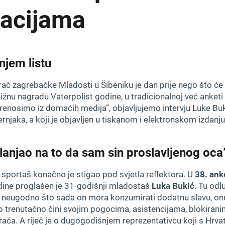
tacijama
njem listu
grač zagrebačke Mladosti u Šibeniku je dan prije nego što će
tižnu nagradu Vaterpolist godine, u tradicionalnoj već anketi
renosimo iz domaćih medija”, objavljujemo intervju Luke Bu
rnjaka, a koji je objavljen u tiskanom i elektronskom izdanju 
lanjao na to da sam sin proslavljenog oca
sportaš konačno je stigao pod svjetla reflektora. U
38. ank
dine proglašen je 31-godišnji mladostaš
Luka Bukić
. Tu odl
neugodno što sada on mora konzumirati dodatnu slavu, onu k
 trenutačno čini svojim pogocima, asistencijama, blokirani
ača. A riječ je o dugogodišnjem reprezentativcu koji s Hrv