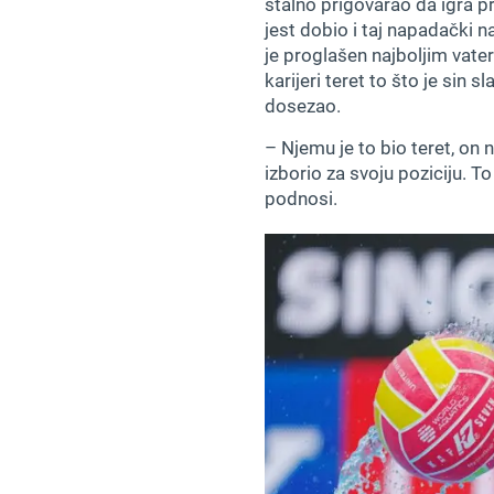
stalno prigovarao da igra pre
jest dobio i taj napadački n
je proglašen najboljim vater
karijeri teret to što je sin 
dosezao.
– Njemu je to bio teret, on 
izborio za svoju poziciju. T
podnosi.