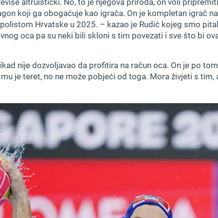
više altruistički. No, to je njegova priroda, on voli pripremi
agon koji ga obogaćuje kao igrača. On je kompletan igrač na 
polistom Hrvatske u 2025. – kazao je Rudić kojeg smo pitali j
slavnog oca pa su neki bili skloni s tim povezati i sve što bi o
nikad nije dozvoljavao da profitira na račun oca. On je po tom
o mu je teret, no ne može pobjeći od toga. Mora živjeti s tim, 