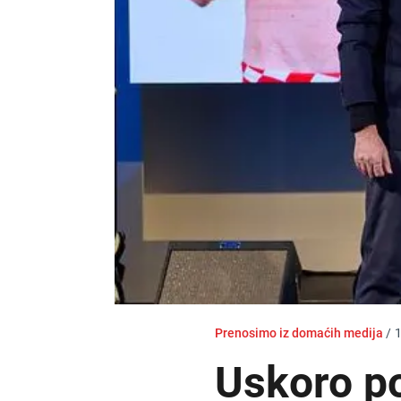
Prenosimo iz domaćih medija
/
1
Uskoro p