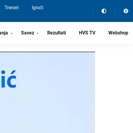
Treneri
Igrači
anja
Savez
Rezultati
HVS TV
Webshop