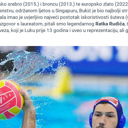
sko srebro (2015.) i broncu (2013.) te europsko zlato (2022.
stvu, održanom ljetos u Singapuru, Bukić je bio najbolji st
ala imao je uvjerljivo najveći postotak iskoristivosti šuteva
 razgovor s laureatom, pitali smo legendarnog
Ratka Rudića
,
a, koji je Luku prije 13 godina i uveo u reprezentaciju, ali g