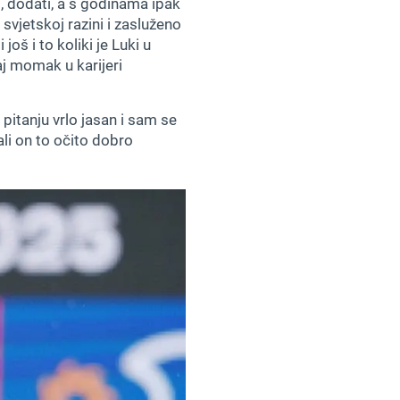
ti, dodati, a s godinama ipak
svjetskoj razini i zasluženo
oš i to koliki je Luki u
vaj momak u karijeri
 pitanju vrlo jasan i sam se
ali on to očito dobro