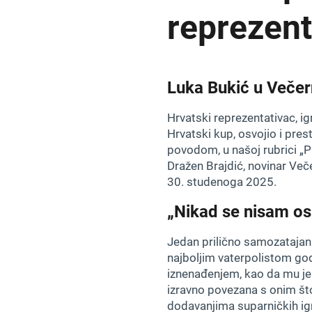
reprezen
Luka Bukić u Večer
Hrvatski reprezentativac, i
Hrvatski kup, osvojio i pres
povodom, u našoj rubrici „P
Dražen Brajdić, novinar Veče
30. studenoga 2025.
„Nikad se nisam os
Jedan prilično samozatajan 
najboljim vaterpolistom go
iznenađenjem, kao da mu je 
izravno povezana s onim što
dodavanjima suparničkih igr