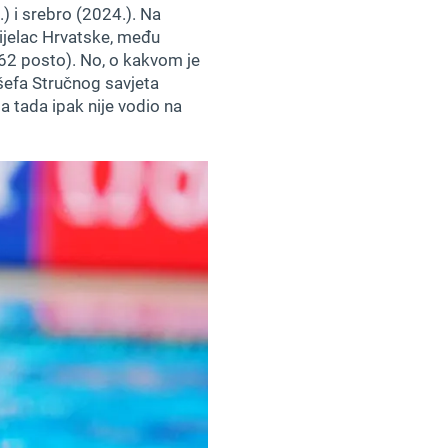
) i srebro (2024.). Na
rijelac Hrvatske, među
 (62 posto). No, o kakvom je
 šefa Stručnog savjeta
a tada ipak nije vodio na