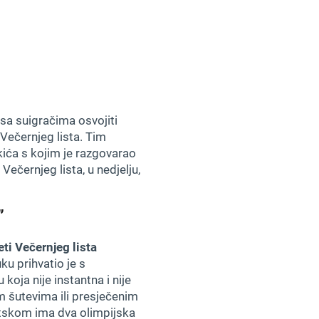
 sa suigračima osvojiti
 Večernjeg lista. Tim
kića s kojim je razgovarao
Večernjeg lista, u nedjelju,
”
eti Večernjeg lista
uku prihvatio je s
oja nije instantna i nije
m šutevima ili presječenim
atskom ima dva olimpijska