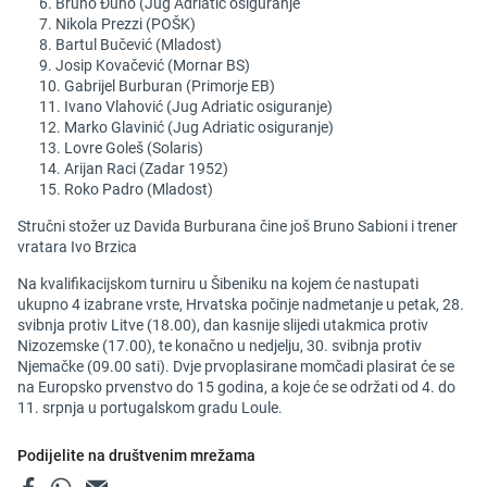
Bruno Đuho (Jug Adriatic osiguranje
Nikola Prezzi (POŠK)
Bartul Bučević (Mladost)
Josip Kovačević (Mornar BS)
Gabrijel Burburan (Primorje EB)
Ivano Vlahović (Jug Adriatic osiguranje)
Marko Glavinić (Jug Adriatic osiguranje)
Lovre Goleš (Solaris)
Arijan Raci (Zadar 1952)
Roko Padro (Mladost)
Stručni stožer uz Davida Burburana čine još Bruno Sabioni i trener
vratara Ivo Brzica
Na kvalifikacijskom turniru u Šibeniku na kojem će nastupati
ukupno 4 izabrane vrste, Hrvatska počinje nadmetanje u petak, 28.
svibnja protiv Litve (18.00), dan kasnije slijedi utakmica protiv
Nizozemske (17.00), te konačno u nedjelju, 30. svibnja protiv
Njemačke (09.00 sati). Dvje prvoplasirane momčadi plasirat će se
na Europsko prvenstvo do 15 godina, a koje će se održati od 4. do
11. srpnja u portugalskom gradu Loule.
Podijelite na društvenim mrežama