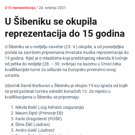
U15 reprezentacija
/
24. svibnja 2021.
U Šibeniku se okupila
reprezentacija do 15 godina
U Šibeniku se u nedjelju navečer (23. V.) okupila, a od ponedjeljka
počela sa završnim pripremama hrvatska muška reprezentacija do
15 godina. Riječ je o mladićima koje predstojećeg vikenda ili točnije
od petka do nedjelje (28. – 30. svibnja) na bazenu u Crnici čeka
kvalifikacijski turnir za odlazak na Europsko prvenstvo ovog
uzrasta.
Izbornik David Burburan u Šibeniku je okupio 15-icu igrača od kojih
će pred početak turnira odrediti konačnih 13. Za mjesto u
kvalifikacijama u Šibeniku se pripremaju:
Nikola Balić (Jug Adriatic osiguranje)
Mauro Dipić (Primorje EB)
Karlo Dragošević (POŠK)
Šime Žilić (Jadran)
Andro Galić (Jadran)