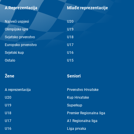
A Reprezentacija
Mlađe reprezentacije
Najveći uspjesi
U20
Olimpijske igre
U19
Svjetsko prvenstvo
U18
Europsko prvenstvo
U17
Svjetski kup
U16
Ostalo
U15
Žene
Seniori
A reprezentacija
Prvenstvo Hrvatske
U20
Kup Hrvatske
U19
Superkup
U18
Premier Regionalna liga
U17
A1 Regionalna liga
U16
Liga prvaka