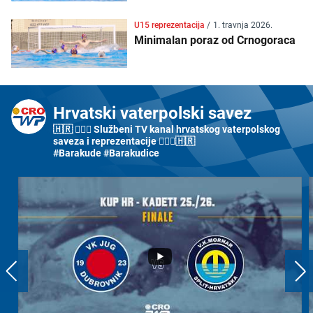
U15 reprezentacija
/
1. travnja 2026.
Minimalan poraz od Crnogoraca
Hrvatski vaterpolski savez
🇭🇷 🤽🏼‍♂️ Službeni TV kanal hrvatskog vaterpolskog
saveza i reprezentacije 🤽🏼‍♀️🇭🇷
#Barakude #Barakudice