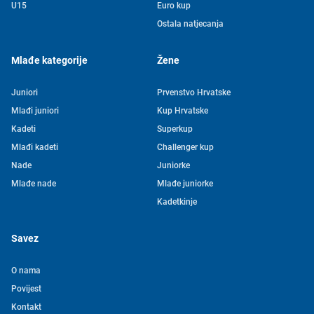
U15
Euro kup
Ostala natjecanja
Mlađe kategorije
Žene
Juniori
Prvenstvo Hrvatske
Mlađi juniori
Kup Hrvatske
Kadeti
Superkup
Mlađi kadeti
Challenger kup
Nade
Juniorke
Mlađe nade
Mlađe juniorke
Kadetkinje
Savez
O nama
Povijest
Kontakt