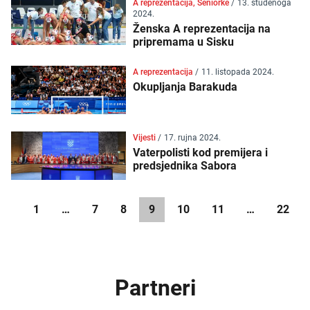
A reprezentacija, Seniorke
/
13. studenoga
2024.
Ženska A reprezentacija na
pripremama u Sisku
A reprezentacija
/
11. listopada 2024.
Okupljanja Barakuda
Vijesti
/
17. rujna 2024.
Vaterpolisti kod premijera i
predsjednika Sabora
1
…
7
8
9
10
11
…
22
Partneri