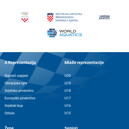
A Reprezentacija
Mlađe reprezentacije
Najveći uspjesi
U20
Olimpijske igre
U19
Svjetsko prvenstvo
U18
Europsko prvenstvo
U17
Svjetski kup
U16
Ostalo
U15
Žene
Seniori