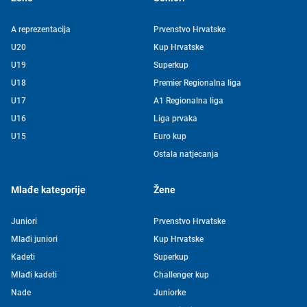
A reprezentacija
Prvenstvo Hrvatske
U20
Kup Hrvatske
U19
Superkup
U18
Premier Regionalna liga
U17
A1 Regionalna liga
U16
Liga prvaka
U15
Euro kup
Ostala natjecanja
Mlađe kategorije
Žene
Juniori
Prvenstvo Hrvatske
Mlađi juniori
Kup Hrvatske
Kadeti
Superkup
Mlađi kadeti
Challenger kup
Nade
Juniorke