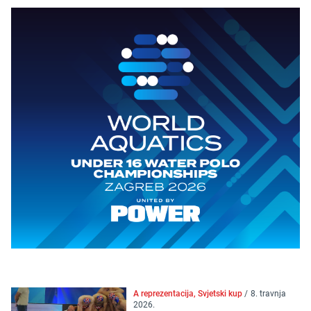
A reprezentacija, Svjetski kup
/
8. travnja
2026.