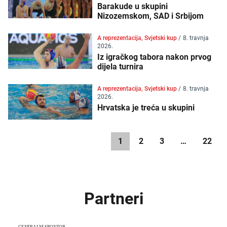
Barakude u skupini
Nizozemskom, SAD i Srbijom
A reprezentacija, Svjetski kup
/
8. travnja
2026.
Iz igračkog tabora nakon prvog
dijela turnira
A reprezentacija, Svjetski kup
/
8. travnja
2026.
Hrvatska je treća u skupini
1
2
3
…
22
Partneri