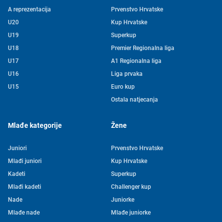
A reprezentacija
Prvenstvo Hrvatske
U20
Kup Hrvatske
U19
Superkup
U18
Premier Regionalna liga
U17
A1 Regionalna liga
U16
Liga prvaka
U15
Euro kup
Ostala natjecanja
Mlađe kategorije
Žene
Juniori
Prvenstvo Hrvatske
Mlađi juniori
Kup Hrvatske
Kadeti
Superkup
Mlađi kadeti
Challenger kup
Nade
Juniorke
Mlađe nade
Mlađe juniorke