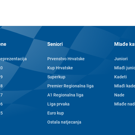
ene
Seniori
Mlađe ka
reprezentacija
Prvenstvo Hrvatske
Juniori
20
Kup Hrvatske
Mlađi junio
19
Superkup
Kadeti
18
Premier Regionalna liga
Mlađi kade
17
A1 Regionalna liga
Nade
16
Liga prvaka
Mlađe nad
15
Euro kup
Ostala natjecanja