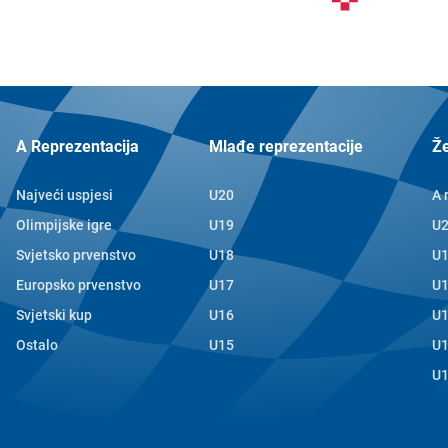
A Reprezentacija
Mlađe reprezentacije
Ž
Najveći uspjesi
U20
A 
Olimpijske igre
U19
U
Svjetsko prvenstvo
U18
U
Europsko prvenstvo
U17
U
Svjetski kup
U16
U
Ostalo
U15
U
U