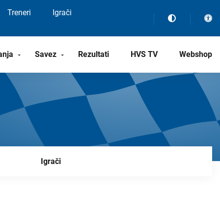
Treneri
Igrači
anja
Savez
Rezultati
HVS TV
Webshop
Igrači