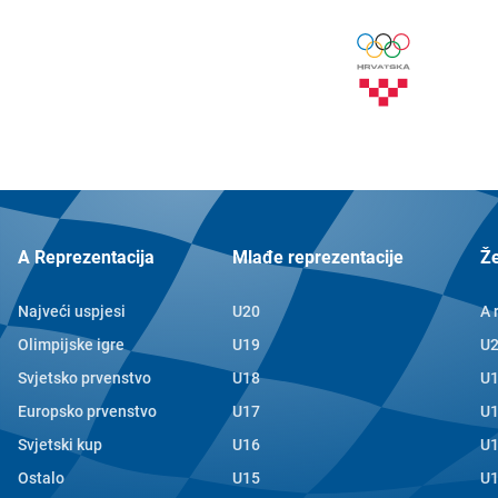
A Reprezentacija
Mlađe reprezentacije
Ž
Najveći uspjesi
U20
A 
Olimpijske igre
U19
U
Svjetsko prvenstvo
U18
U
Europsko prvenstvo
U17
U
Svjetski kup
U16
U
Ostalo
U15
U