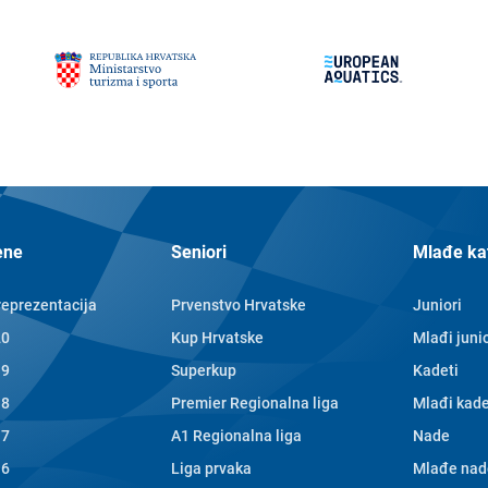
ene
Seniori
Mlađe ka
reprezentacija
Prvenstvo Hrvatske
Juniori
20
Kup Hrvatske
Mlađi junio
19
Superkup
Kadeti
18
Premier Regionalna liga
Mlađi kade
17
A1 Regionalna liga
Nade
16
Liga prvaka
Mlađe nad