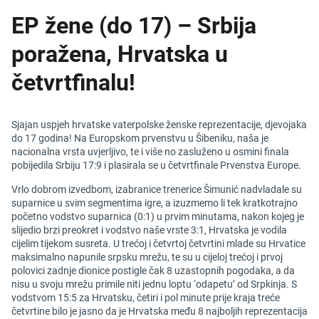
EP žene (do 17) – Srbija
poražena, Hrvatska u
četvrtfinalu!
Sjajan uspjeh hrvatske vaterpolske ženske reprezentacije, djevojaka
do 17 godina! Na Europskom prvenstvu u Šibeniku, naša je
nacionalna vrsta uvjerljivo, te i više no zasluženo u osmini finala
pobijedila Srbiju 17:9 i plasirala se u četvrtfinale Prvenstva Europe.
Vrlo dobrom izvedbom, izabranice trenerice Šimunić nadvladale su
suparnice u svim segmentima igre, a izuzmemo li tek kratkotrajno
početno vodstvo suparnica (0:1) u prvim minutama, nakon kojeg je
slijedio brzi preokret i vodstvo naše vrste 3:1, Hrvatska je vodila
cijelim tijekom susreta. U trećoj i četvrtoj četvrtini mlade su Hrvatice
maksimalno napunile srpsku mrežu, te su u cijeloj trećoj i prvoj
polovici zadnje dionice postigle čak 8 uzastopnih pogodaka, a da
nisu u svoju mrežu primile niti jednu loptu ‘odapetu’ od Srpkinja. S
vodstvom 15:5 za Hrvatsku, četiri i pol minute prije kraja treće
četvrtine bilo je jasno da je Hrvatska među 8 najboljih reprezentacija