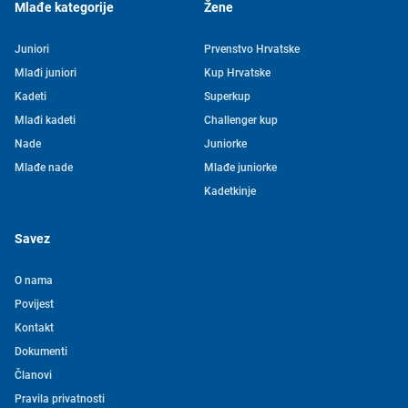
Mlađe kategorije
Žene
Juniori
Prvenstvo Hrvatske
Mlađi juniori
Kup Hrvatske
Kadeti
Superkup
Mlađi kadeti
Challenger kup
Nade
Juniorke
Mlađe nade
Mlađe juniorke
Kadetkinje
Savez
O nama
Povijest
Kontakt
Tjedni newsletter HVS-a
Dokumenti
Članovi
Pretplatite se na mašu mailing listu kako ne biste propustili
Pravila privatnosti
novosti iz svijeta vaterpola