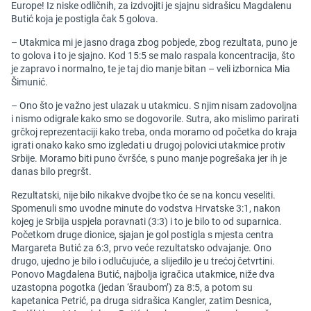
Europe! Iz niske odličnih, za izdvojiti je sjajnu sidrašicu Magdalenu
Butić koja je postigla čak 5 golova.
– Utakmica mi je jasno draga zbog pobjede, zbog rezultata, puno je
to golova i to je sjajno. Kod 15:5 se malo raspala koncentracija, što
je zapravo i normalno, te je taj dio manje bitan – veli izbornica Mia
Šimunić.
– Ono što je važno jest ulazak u utakmicu. S njim nisam zadovoljna
i nismo odigrale kako smo se dogovorile. Sutra, ako mislimo parirati
grčkoj reprezentaciji kako treba, onda moramo od početka do kraja
igrati onako kako smo izgledati u drugoj polovici utakmice protiv
Srbije. Moramo biti puno čvršće, s puno manje pogrešaka jer ih je
danas bilo pregršt.
Rezultatski, nije bilo nikakve dvojbe tko će se na koncu veseliti.
Spomenuli smo uvodne minute do vodstva Hrvatske 3:1, nakon
kojeg je Srbija uspjela poravnati (3:3) i to je bilo to od suparnica.
Početkom druge dionice, sjajan je gol postigla s mjesta centra
Margareta Butić za 6:3, prvo veće rezultatsko odvajanje. Ono
drugo, ujedno je bilo i odlučujuće, a slijedilo je u trećoj četvrtini.
Ponovo Magdalena Butić, najbolja igračica utakmice, niže dva
uzastopna pogotka (jedan ‘šraubom’) za 8:5, a potom su
kapetanica Petrić, pa druga sidrašica Kangler, zatim Desnica,