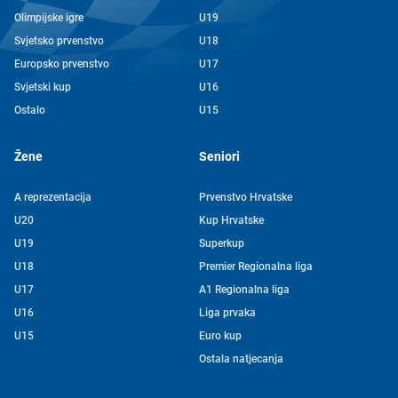
Olimpijske igre
U19
Svjetsko prvenstvo
U18
Europsko prvenstvo
U17
Svjetski kup
U16
Ostalo
U15
Žene
Seniori
A reprezentacija
Prvenstvo Hrvatske
U20
Kup Hrvatske
U19
Superkup
U18
Premier Regionalna liga
U17
A1 Regionalna liga
U16
Liga prvaka
U15
Euro kup
Ostala natjecanja