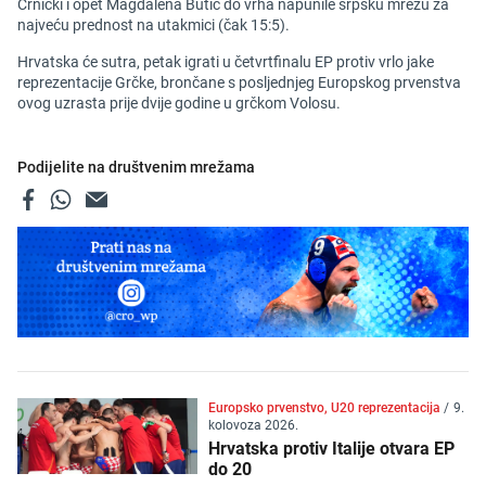
Crnički i opet Magdalena Butić do vrha napunile srpsku mrežu za
najveću prednost na utakmici (čak 15:5).
Hrvatska će sutra, petak igrati u četvrtfinalu EP protiv vrlo jake
reprezentacije Grčke, brončane s posljednjeg Europskog prvenstva
ovog uzrasta prije dvije godine u grčkom Volosu.
Podijelite na društvenim mrežama
Europsko prvenstvo, U20 reprezentacija
/
9.
kolovoza 2026.
Hrvatska protiv Italije otvara EP
do 20