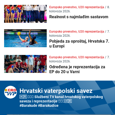
Europsko prvenstvo, U20 reprezentacija
/
8.
kolovoza 2026.
Realnost s najmlađim sastavom
Europsko prvenstvo, U20 reprezentacija
/
7.
kolovoza 2026.
Pobjeda za oproštaj, Hrvatska 7.
u Europi
Europsko prvenstvo, U20 reprezentacija
/
7.
kolovoza 2026.
Određena je reprezentacija za
EP do 20 u Varni
Hrvatski vaterpolski savez
🇭🇷 🤽🏼‍♂️ Službeni TV kanal hrvatskog vaterpolskog
saveza i reprezentacije 🤽🏼‍♀️🇭🇷
#Barakude #Barakudice