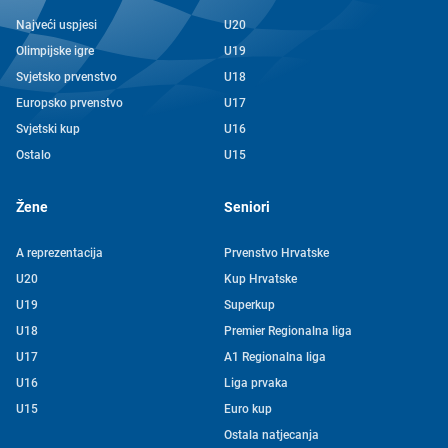
Najveći uspjesi
U20
Olimpijske igre
U19
Svjetsko prvenstvo
U18
Europsko prvenstvo
U17
Svjetski kup
U16
Ostalo
U15
Žene
Seniori
A reprezentacija
Prvenstvo Hrvatske
U20
Kup Hrvatske
U19
Superkup
U18
Premier Regionalna liga
U17
A1 Regionalna liga
U16
Liga prvaka
U15
Euro kup
Ostala natjecanja