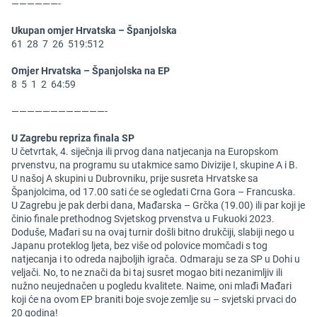
——————-
Ukupan omjer Hrvatska – Španjolska
61 28 7 26 519:512
Omjer Hrvatska – Španjolska na EP
8 5 1 2 64:59
————————————-
U Zagrebu repriza finala SP
U četvrtak, 4. siječnja ili prvog dana natjecanja na Europskom
prvenstvu, na programu su utakmice samo Divizije I, skupine A i B.
U našoj A skupini u Dubrovniku, prije susreta Hrvatske sa
Španjolcima, od 17.00 sati će se ogledati Crna Gora – Francuska.
U Zagrebu je pak derbi dana, Mađarska – Grčka (19.00) ili par koji je
činio finale prethodnog Svjetskog prvenstva u Fukuoki 2023.
Doduše, Mađari su na ovaj turnir došli bitno drukčiji, slabiji nego u
Japanu proteklog ljeta, bez više od polovice momčadi s tog
natjecanja i to odreda najboljih igrača. Odmaraju se za SP u Dohi u
veljači. No, to ne znači da bi taj susret mogao biti nezanimljiv ili
nužno neujednačen u pogledu kvalitete. Naime, oni mlađi Mađari
koji će na ovom EP braniti boje svoje zemlje su – svjetski prvaci do
20 godina!