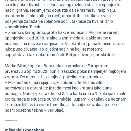
smislu pokretljivosti. Iz jednostavnog razloga što je to španjolski
način igranja. Ne smijemo dopustiti da se razmašu, rasplivaju,
moramo im stalno biti „na ruci”, umarati ih – kratko je svoja
posljednja zapažanja i planove uoči utakmice za hvs.hr iznio
izbornik Ivica Tucak.
– Znamo s kim igramo, protiv kakve momčadi. Ako se ne varam,
Španjolska je od 2018. stalno u zoni medalja, dakle stalno u
polufinalima najvećih natjecanja. Visoki ritam, puna koncentracija i
jako puno plivanja. To je jedini način na koji se moramo
suprotstaviti tako jakoj momčadi. Biti pozitivno, sportski drski.
Marko Bijač, kapetan Barakuda na prošlom je Europskom
prvenstvu u Splitu 2022. ponio, zaslužio pokal namijenjen najboljem
vrataru. Po nama je bio i najbolji pojedinac tog turnira.
– Mi smo tada imali sjajnu cijelu obranu. Imali smo silnu
agresivnost u obrani i to je tada meni kao vrataru jako puno
pomoglo. Nadalje, za razliku od Splita kada smo u 1. kolu ipak imali
Maltu, sada je situacija puno drukčija. Suparnik je takav da ne znam
je li može biti teži u ovom trenutku, a i kasnije će svaka sljedeća
nositi posebnu težinu – veli Bijač.
———–
Iz španjolskog tabora