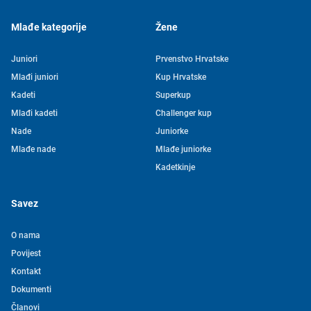
Mlađe kategorije
Žene
Juniori
Prvenstvo Hrvatske
Mlađi juniori
Kup Hrvatske
Kadeti
Superkup
Mlađi kadeti
Challenger kup
Nade
Juniorke
Mlađe nade
Mlađe juniorke
Kadetkinje
Savez
O nama
Povijest
Kontakt
Tjedni newsletter HVS-a
Dokumenti
Članovi