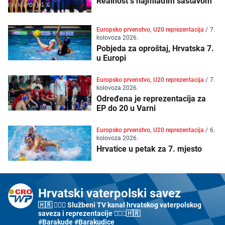
Realnost s najmlađim sastavom
Europsko prvenstvo, U20 reprezentacija
/
7.
kolovoza 2026.
Pobjeda za oproštaj, Hrvatska 7.
u Europi
Europsko prvenstvo, U20 reprezentacija
/
7.
kolovoza 2026.
Određena je reprezentacija za
EP do 20 u Varni
Europsko prvenstvo, U20 reprezentacija
/
6.
kolovoza 2026.
Hrvatice u petak za 7. mjesto
Hrvatski vaterpolski savez
🇭🇷 🤽🏼‍♂️ Službeni TV kanal hrvatskog vaterpolskog
saveza i reprezentacije 🤽🏼‍♀️🇭🇷
#Barakude #Barakudice