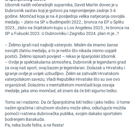
Izbornik naših večerašnjih suparnika, David Martin doveo je u
Dubrovnik sastav koji je gotovo pa nepromijenjen zadnje 3-4
godine. Momčad koja je na 4 posljednja velika natjecanja osvojila
medalju – zlato na SP u Budimpešti 2022., bronca na EP u Splitu
2023., zlato na Svjetskom kupu u Los Angelesu 2023., te bronca na
SP u Fukuoki 2023. U Dubrovniku i Zagrebu 2024. plan m je…?
– Želimo igrati naš najbolji vaterpolo. Mislim da imamo šanse
osvojiti zlatnu medalju, a to je nešto što nikada nismo uspjeli
postići. Želimo ispisati povijest – rekao je španjolski izbornik.
– Ovdje je spektakularna atmosfera, Dubrovnik je legendarni grad
za ovaj naš sport, ovaj bazen je legendaran. Dolazak u Hrvatsku i
igranje ovdje je uvijek uzbudljivo. Želim se zahvaliti Hrvatskom
vaterpolskom savezu, Vladi Republike Hrvatske što su sve ovo
organizirali. Dolazimo s mentalitetom momčadi koja osvaja
medalje, jaka smo momčad, ali znam da će biti sigurno teško.
Tomu se i nadamo. Da će Španjolcima biti teško i jako teško. U tome
našim igračima i stručnom stožeru može silno, odlučujuće možda
pomoći i vatrena dubrovačka publika, svojim dakako sportskim
bodrenjem Barakuda.
Pa, neka bude fešta, a ne fiesta!