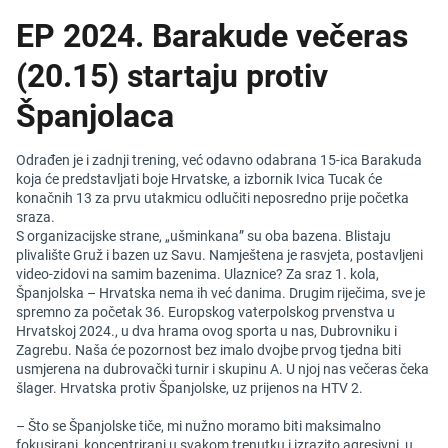
EP 2024. Barakude večeras
(20.15) startaju protiv
Španjolaca
Odrađen je i zadnji trening, već odavno odabrana 15-ica Barakuda
koja će predstavljati boje Hrvatske, a izbornik Ivica Tucak će
konačnih 13 za prvu utakmicu odlučiti neposredno prije početka
sraza.
S organizacijske strane, „ušminkana” su oba bazena. Blistaju
plivalište Gruž i bazen uz Savu. Namještena je rasvjeta, postavljeni
video-zidovi na samim bazenima. Ulaznice? Za sraz 1. kola,
Španjolska – Hrvatska nema ih već danima. Drugim riječima, sve je
spremno za početak 36. Europskog vaterpolskog prvenstva u
Hrvatskoj 2024., u dva hrama ovog sporta u nas, Dubrovniku i
Zagrebu. Naša će pozornost bez imalo dvojbe prvog tjedna biti
usmjerena na dubrovački turnir i skupinu A. U njoj nas večeras čeka
šlager. Hrvatska protiv Španjolske, uz prijenos na HTV 2.
– Što se Španjolske tiče, mi nužno moramo biti maksimalno
fokusirani, koncentrirani u svakom trenutku i izrazito agresivni, u