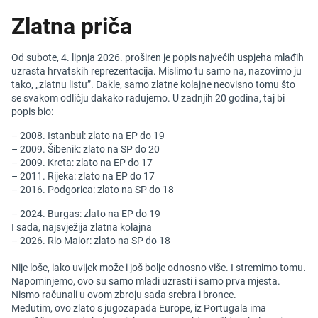
Zlatna priča
Od subote, 4. lipnja 2026. proširen je popis najvećih uspjeha mlađih
uzrasta hrvatskih reprezentacija. Mislimo tu samo na, nazovimo ju
tako, „zlatnu listu”. Dakle, samo zlatne kolajne neovisno tomu što
se svakom odličju dakako radujemo. U zadnjih 20 godina, taj bi
popis bio:
– 2008. Istanbul: zlato na EP do 19
– 2009. Šibenik: zlato na SP do 20
– 2009. Kreta: zlato na EP do 17
– 2011. Rijeka: zlato na EP do 17
– 2016. Podgorica: zlato na SP do 18
– 2024. Burgas: zlato na EP do 19
I sada, najsvježija zlatna kolajna
– 2026. Rio Maior: zlato na SP do 18
Nije loše, iako uvijek može i još bolje odnosno više. I stremimo tomu.
Napominjemo, ovo su samo mlađi uzrasti i samo prva mjesta.
Nismo računali u ovom zbroju sada srebra i bronce.
Međutim, ovo zlato s jugozapada Europe, iz Portugala ima