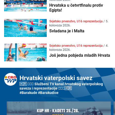
Hrvatska u četvrtfinalu protiv
Egipta!
Svjetsko prvenstvo, U16 reprezentacija
/
5.
kolovoza 2026.
Svladana je i Malta
Svjetsko prvenstvo, U16 reprezentacija
/
4.
kolovoza 2026.
Još jedna pobjeda mladih Hrvata
Hrvatski vaterpolski savez
🇭🇷 🤽🏼‍♂️ Službeni TV kanal hrvatskog vaterpolskog
saveza i reprezentacije 🤽🏼‍♀️🇭🇷
#Barakude #Barakudice