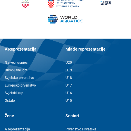
A Reprezentacija
Mlađe reprezentacije
Najveći uspjesi
U20
Olimpijske igre
U19
Svjetsko prvenstvo
U18
Europsko prvenstvo
U17
Svjetski kup
U16
Ostalo
U15
Žene
Seniori
A reprezentacija
Prvenstvo Hrvatske