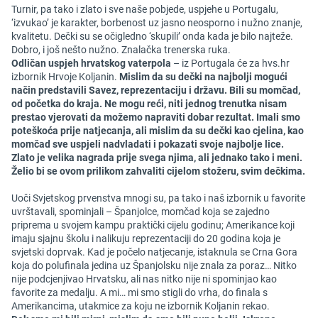
Turnir, pa tako i zlato i sve naše pobjede, uspjehe u Portugalu,
‘izvukao’ je karakter, borbenost uz jasno neosporno i nužno znanje,
kvalitetu. Dečki su se očigledno ‘skupili’ onda kada je bilo najteže.
Dobro, i još nešto nužno. Znalačka trenerska ruka.
Odličan uspjeh hrvatskog vaterpola
– iz Portugala će za hvs.hr
izbornik Hrvoje Koljanin.
Mislim da su dečki na najbolji mogući
način predstavili Savez, reprezentaciju i državu. Bili su momčad,
od početka do kraja. Ne mogu reći, niti jednog trenutka nisam
prestao vjerovati da možemo napraviti dobar rezultat. Imali smo
poteškoća prije natjecanja, ali mislim da su dečki kao cjelina, kao
momčad sve uspjeli nadvladati i pokazati svoje najbolje lice.
Zlato je velika nagrada prije svega njima, ali jednako tako i meni.
Želio bi se ovom prilikom zahvaliti cijelom stožeru, svim dečkima.
Uoči Svjetskog prvenstva mnogi su, pa tako i naš izbornik u favorite
uvrštavali, spominjali – Španjolce, momčad koja se zajedno
priprema u svojem kampu praktički cijelu godinu; Amerikance koji
imaju sjajnu školu i nalikuju reprezentaciji do 20 godina koja je
svjetski doprvak. Kad je počelo natjecanje, istaknula se Crna Gora
koja do polufinala jedina uz Španjolsku nije znala za poraz… Nitko
nije podcjenjivao Hrvatsku, ali nas nitko nije ni spominjao kao
favorite za medalju. A mi… mi smo stigli do vrha, do finala s
Amerikancima, utakmice za koju ne izbornik Koljanin rekao.