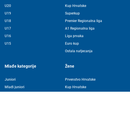
U20
Kup Hrvatske
U19
Superkup
U18
Premier Regionalna liga
U17
A1 Regionalna liga
U16
Liga prvaka
Tjedni newsletter HVS-a
U15
Euro kup
Ostala natjecanja
Pretplatite se na mašu mailing listu kako ne biste propustili
novosti iz svijeta vaterpola
Mlađe kategorije
Žene
Želim primati novosti
Juniori
Prvenstvo Hrvatske
Mlađi juniori
Kup Hrvatske
Kadeti
Superkup
Mlađi kadeti
Challenger kup
Nade
Juniorke
Mlađe nade
Mlađe juniorke
Kadetkinje