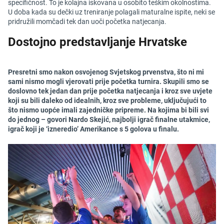
specifičnost. To je kolajna iskovana u osobito teškim okolnostima.
U doba kada su dečki uz treniranje polagali maturalne ispite, neki se
pridružili momčadi tek dan uoči početka natjecanja.
Dostojno predstavljanje Hrvatske
Presretni smo nakon osvojenog Svjetskog prvenstva, što ni mi
sami nismo mogli vjerovati prije početka turnira. Skupili smo se
doslovno tek jedan dan prije početka natjecanja i kroz sve uvjete
koji su bili daleko od idealnih, kroz sve probleme, uključujući to
što nismo uopće imali zajedničke pripreme. Na kojima bi bili svi
do jednog – govori Nardo Skejić, najbolji igrač finalne utakmice,
igrač koji je ‘izneredio’ Amerikance s 5 golova u finalu.