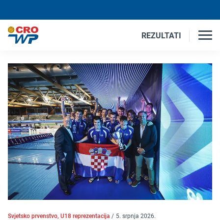
REZULTATI
Svjetsko prvenstvo, U18 reprezentacija
/
5. srpnja 2026.