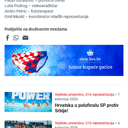
Paulo Obradović – pomoćni trener
Luka Podrug – videoanalitičar
Andro Petric – fizioterapeut
Emil Nikolić – koordinator mlađih reprezentacija
Podijelite na društvenim mrežama
Svjetsko prvenstvo, U16 reprezentacija
/
7.
kolovoza 2026.
Hrvatska u polufinalu SP protiv
Srbije!
Svjetsko prvenstvo, U16 reprezentacija
/
6.
kolovoza 2026.