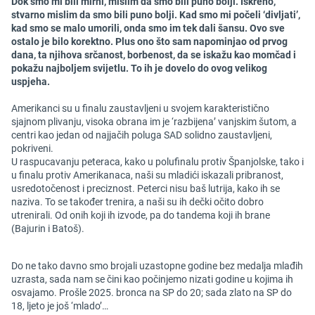
Dok smo mi bili mirni, mislim da smo bili puno bolji. Iskreno,
stvarno mislim da smo bili puno bolji. Kad smo mi počeli ‘divljati’,
kad smo se malo umorili, onda smo im tek dali šansu. Ovo sve
ostalo je bilo korektno. Plus ono što sam napominjao od prvog
dana, ta njihova srčanost, borbenost, da se iskažu kao momčad i
pokažu najboljem svijetlu. To ih je dovelo do ovog velikog
uspjeha.
Amerikanci su u finalu zaustavljeni u svojem karakteristično
sjajnom plivanju, visoka obrana im je ‘razbijena’ vanjskim šutom, a
centri kao jedan od najjačih poluga SAD solidno zaustavljeni,
pokriveni.
U raspucavanju peteraca, kako u polufinalu protiv Španjolske, tako i
u finalu protiv Amerikanaca, naši su mladići iskazali pribranost,
usredotočenost i preciznost. Peterci nisu baš lutrija, kako ih se
naziva. To se također trenira, a naši su ih dečki očito dobro
utrenirali. Od onih koji ih izvode, pa do tandema koji ih brane
(Bajurin i Batoš).
Do ne tako davno smo brojali uzastopne godine bez medalja mlađih
uzrasta, sada nam se čini kao počinjemo nizati godine u kojima ih
osvajamo. Prošle 2025. bronca na SP do 20; sada zlato na SP do
18, ljeto je još ‘mlado’…