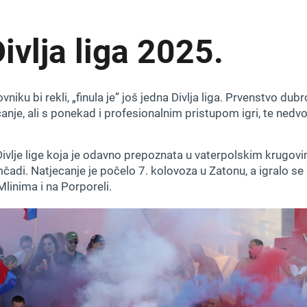
ivlja liga 2025.
niku bi rekli, „finula je” još jedna Divlja liga. Prvenstvo dub
anje, ali s ponekad i profesionalnim pristupom igri, te nedv
ivlje lige koja je odavno prepoznata u vaterpolskim krugovim
adi. Natjecanje je počelo 7. kolovoza u Zatonu, a igralo se
linima i na Porporeli.