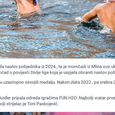
 naslov pobjednika iz 2024., te je momčadi iz Mlina ovo uku
čad u povijesti Divlje lige koja je uspjela obraniti naslov po
u uzastopno osvojili medalju. Nakon zlata 2022., pa srebra 
kođer pripala odreda igračima FUN H2O. Najbolji vratar prvens
lji strijelac je Toni Paskojević.