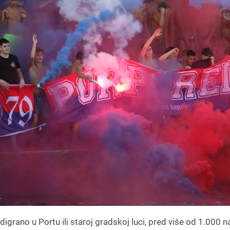
digrano u Portu ili staroj gradskoj luci, pred više od 1.000 n