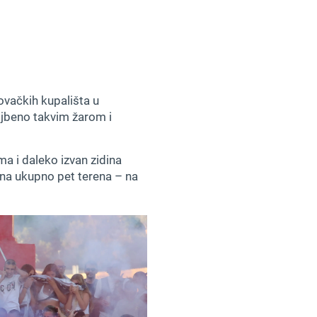
rovačkih kupališta u
ojbeno takvim žarom i
a i daleko izvan zidina
 na ukupno pet terena – na