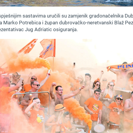
spješnijim sastavima uručili su zamjenik gradonačelnika Dub
a Marko Potrebica i župan dubrovačko-neretvanski Blaž Pezo
zentativac Jug Adriatic osiguranja.