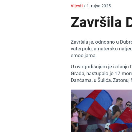
Vijesti
/
1. rujna 2025.
Završila D
Završila je, odnosno u Dubrov
vaterpolu, amatersko natjec
emocijama.
U ovogodišnjem je izdanju D
Grada, nastupalo je 17 momč
Dančama, u Šulića, Zatonu, M