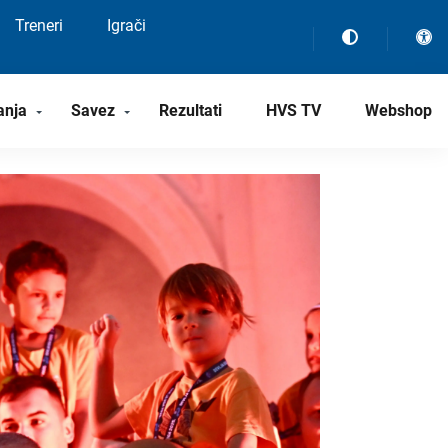
Treneri
Igrači
anja
Savez
Rezultati
HVS TV
Webshop