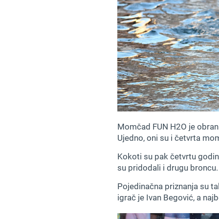
Momčad FUN H2O je obranila
Ujedno, oni su i četvrta mom
Kokoti su pak četvrtu godin
su pridodali i drugu broncu.
Pojedinačna priznanja su ta
igrač je Ivan Begović, a najbo