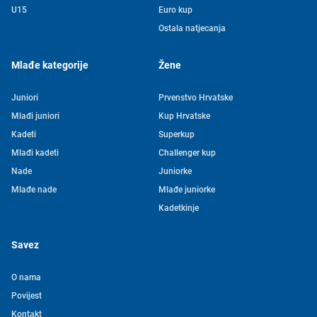
U15
Euro kup
Ostala natjecanja
Mlađe kategorije
Žene
Juniori
Prvenstvo Hrvatske
Mlađi juniori
Kup Hrvatske
Kadeti
Superkup
Mlađi kadeti
Challenger kup
Nade
Juniorke
Mlađe nade
Mlađe juniorke
Kadetkinje
Savez
O nama
Povijest
Kontakt