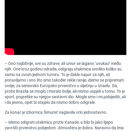
– Ono najbitnije, sve su zdrave, ali umor se lagano ‘uvukao’ među
njih. One kroz godinu odrade, odigraju utakmica onoliko koliko su
samo na ovom jednom turniru. To je dakle napor za njih, ali
ponavljamo i ono što smo također rekle ranije, idemo se pripremati
ovdje, za seniorsko Europsko prvenstvo u siječnju u Izraelu. Da,
protiv Brazila se moglo i moralo bolje, ali nismo uspjeli u tomu. To je
sport, pogreške su njegov sastavni dio. Mogle smo i mi pobijediti, ali
i da jesmo, opet bi stajalo da nismo dobro odigrale.
Za konac je izbornica Šimunić naglasila vrlo jednostavno.
– Idemo odigrati utakmicu protiv Kanade, a bilo bi jako lijepo
završiti prvenstvo pobjedom. Atmosfera je dobra. Naravno da ima