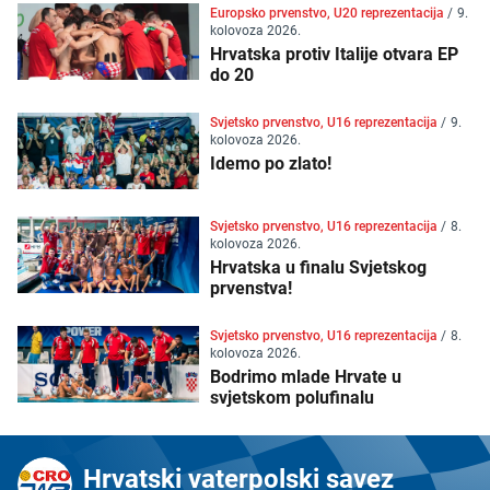
Europsko prvenstvo, U20 reprezentacija
/
9.
kolovoza 2026.
Hrvatska protiv Italije otvara EP
do 20
Svjetsko prvenstvo, U16 reprezentacija
/
9.
kolovoza 2026.
Idemo po zlato!
Svjetsko prvenstvo, U16 reprezentacija
/
8.
kolovoza 2026.
Hrvatska u finalu Svjetskog
prvenstva!
Svjetsko prvenstvo, U16 reprezentacija
/
8.
kolovoza 2026.
Bodrimo mlade Hrvate u
svjetskom polufinalu
Hrvatski vaterpolski savez