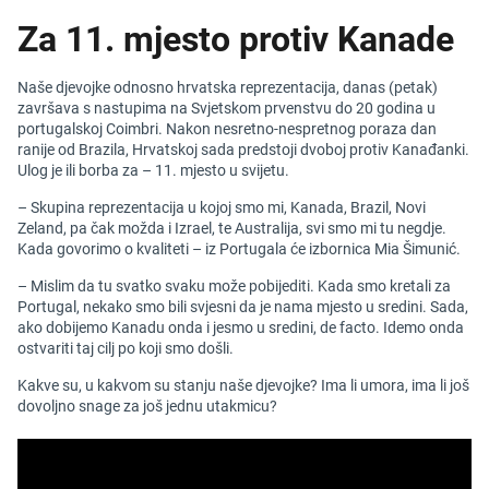
Za 11. mjesto protiv Kanade
Naše djevojke odnosno hrvatska reprezentacija, danas (petak)
završava s nastupima na Svjetskom prvenstvu do 20 godina u
portugalskoj Coimbri. Nakon nesretno-nespretnog poraza dan
ranije od Brazila, Hrvatskoj sada predstoji dvoboj protiv Kanađanki.
Ulog je ili borba za – 11. mjesto u svijetu.
– Skupina reprezentacija u kojoj smo mi, Kanada, Brazil, Novi
Zeland, pa čak možda i Izrael, te Australija, svi smo mi tu negdje.
Kada govorimo o kvaliteti – iz Portugala će izbornica Mia Šimunić.
– Mislim da tu svatko svaku može pobijediti. Kada smo kretali za
Portugal, nekako smo bili svjesni da je nama mjesto u sredini. Sada,
ako dobijemo Kanadu onda i jesmo u sredini, de facto. Idemo onda
ostvariti taj cilj po koji smo došli.
Kakve su, u kakvom su stanju naše djevojke? Ima li umora, ima li još
dovoljno snage za još jednu utakmicu?