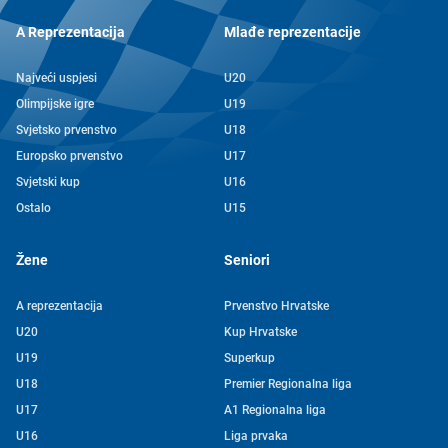
A Reprezentacija
Mlađe reprezentacije
Najveći uspjesi
U20
Olimpijske igre
U19
Svjetsko prvenstvo
U18
Europsko prvenstvo
U17
Svjetski kup
U16
Ostalo
U15
Žene
Seniori
A reprezentacija
Prvenstvo Hrvatske
U20
Kup Hrvatske
U19
Superkup
U18
Premier Regionalna liga
U17
A1 Regionalna liga
U16
Liga prvaka