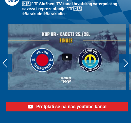
🇭🇷 🤽🏼‍♂️ Službeni TV kanal hrvatskog vaterpolskog
saveza i reprezentacije 🤽🏼‍♀️🇭🇷
#Barakude #Barakudice
Pretplati se na naš youtube kanal