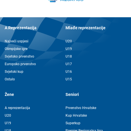
A Reprezentacija
Mlađe reprezentacije
Najveći uspjesi
U20
Olimpijske igre
U19
Svjetsko prvenstvo
U18
Europsko prvenstvo
U17
Svjetski kup
U16
Ostalo
U15
Žene
Seniori
A reprezentacija
Prvenstvo Hrvatske
U20
Kup Hrvatske
U19
Superkup
U18
Premier Regionalna liga