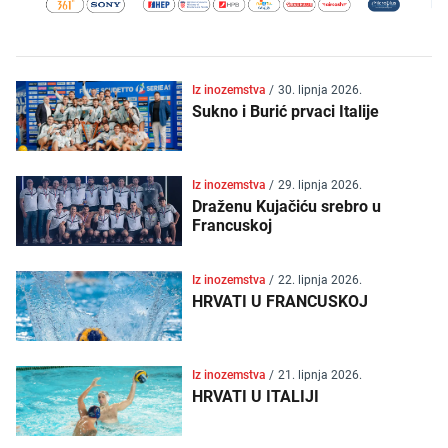
Iz inozemstva
/
30. lipnja 2026.
Sukno i Burić prvaci Italije
Iz inozemstva
/
29. lipnja 2026.
Draženu Kujačiću srebro u
Francuskoj
Iz inozemstva
/
22. lipnja 2026.
HRVATI U FRANCUSKOJ
Iz inozemstva
/
21. lipnja 2026.
HRVATI U ITALIJI