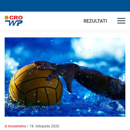
REZULTATI
Iz inozemstva
/
18. listopada 2020.