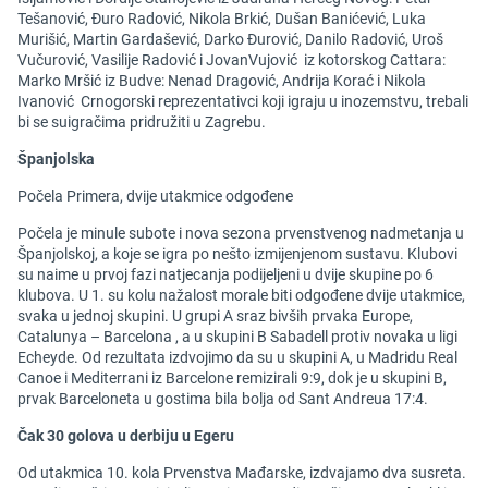
Tešanović, Đuro Radović, Nikola Brkić, Dušan Banićević, Luka
Murišić, Martin Gardašević, Darko Đurović, Danilo Radović, Uroš
Vučurović, Vasilije Radović i JovanVujović iz kotorskog Cattara:
Marko Mršić iz Budve: Nenad Dragović, Andrija Korać i Nikola
Ivanović Crnogorski reprezentativci koji igraju u inozemstvu, trebali
bi se suigračima pridružiti u Zagrebu.
Španjolska
Počela Primera, dvije utakmice odgođene
Počela je minule subote i nova sezona prvenstvenog nadmetanja u
Španjolskoj, a koje se igra po nešto izmijenjenom sustavu. Klubovi
su naime u prvoj fazi natjecanja podijeljeni u dvije skupine po 6
klubova. U 1. su kolu nažalost morale biti odgođene dvije utakmice,
svaka u jednoj skupini. U grupi A sraz bivših prvaka Europe,
Catalunya – Barcelona , a u skupini B Sabadell protiv novaka u ligi
Echeyde. Od rezultata izdvojimo da su u skupini A, u Madridu Real
Canoe i Mediterrani iz Barcelone remizirali 9:9, dok je u skupini B,
prvak Barceloneta u gostima bila bolja od Sant Andreua 17:4.
Čak 30 golova u derbiju u Egeru
Od utakmica 10. kola Prvenstva Mađarske, izdvajamo dva susreta.