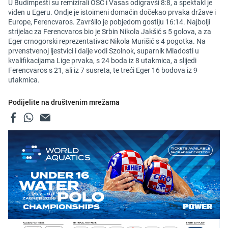
U Budimpešti su remizirali OSC i Vasas odigravši 8:8, a spektakl je
viđen u Egeru. Ondje je istoimeni domaćin dočekao prvaka države i
Europe, Ferencvaros. Završilo je pobjedom gostiju 16:14. Najbolji
strijelac za Ferencvaros bio je Srbin Nikola Jakšić s 5 golova, a za
Eger crnogorski reprezentativac Nikola Murišić s 4 pogotka. Na
prvenstvenoj ljestvici i dalje vodi Szolnok, suparnik Mladosti u
kvalifikacijama Lige prvaka, s 24 boda iz 8 utakmica, a slijedi
Ferencvaros s 21, ali iz 7 susreta, te treći Eger 16 bodova iz 9
utakmica.
Podijelite na društvenim mrežama