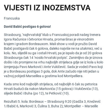
VIJESTI IZ INOZEMSTVA
Francuska
David Babić postigao 6 golova!
Strasbourg, ‘najhrvatskiji’ klub u Francuskoj poradi našeg trenera
Igora Računice i četvorice Hrvata, promarširao je vinorodnim
krajem i gradom Bordeauxom. Mali show u vodi je pružio David
Babić postigavši čak 6 golova, daleko najviše ne na utakmici, već u
kolu. No, slijedili su ga i ostali Hrvati, pa je ispalo da je od 20 golova
Strasbourga čak 14 ‘nosilo hrvatski potpis’. Zanimljivo da je iznova
došlo i do promjene na vrhu najboljih strijelaca gdje se iz kola u kolo
izmjenjuju Pavo Marković i Ante Vukičević. Sada je vodeći Pavo koji
je u Bordeauxu postigao 3 gola, dok Ante začudo nije niti jedan u
važnoj pobjedi Marseillea u gostima kod Montpelliera.
Kada smo kod najboljih strijelaca, od najboljih 6 čak su petorica
Hrvati budući da nakon Markovića (15 golova) i Vukičevića (13),
slijede Babić i Buha (po 12), te Petković (10).
Rezultati 5. kola: Bordeaux – Strasbourg 9:20 (Gadža 3, Knežević
1/Babić 6, Marković 3, Čulina 3, Buha 2); Montpellier – Marseille