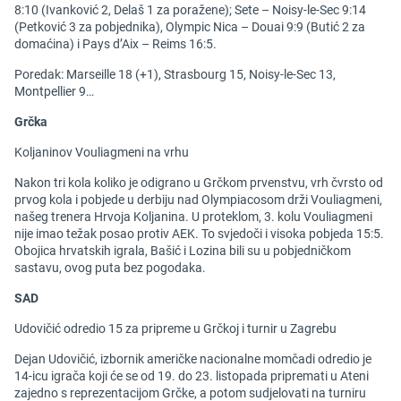
8:10 (Ivanković 2, Delaš 1 za poražene); Sete – Noisy-le-Sec 9:14
(Petković 3 za pobjednika), Olympic Nica – Douai 9:9 (Butić 2 za
domaćina) i Pays d’Aix – Reims 16:5.
Poredak: Marseille 18 (+1), Strasbourg 15, Noisy-le-Sec 13,
Montpellier 9…
Grčka
Koljaninov Vouliagmeni na vrhu
Nakon tri kola koliko je odigrano u Grčkom prvenstvu, vrh čvrsto od
prvog kola i pobjede u derbiju nad Olympiacosom drži Vouliagmeni,
našeg trenera Hrvoja Koljanina. U proteklom, 3. kolu Vouliagmeni
nije imao težak posao protiv AEK. To svjedoči i visoka pobjeda 15:5.
Obojica hrvatskih igrala, Bašić i Lozina bili su u pobjedničkom
sastavu, ovog puta bez pogodaka.
SAD
Udovičić odredio 15 za pripreme u Grčkoj i turnir u Zagrebu
Dejan Udovičić, izbornik američke nacionalne momčadi odredio je
14-icu igrača koji će se od 19. do 23. listopada pripremati u Ateni
zajedno s reprezentacijom Grčke, a potom sudjelovati na turniru