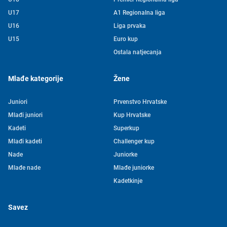
U17
A1 Regionalna liga
U16
Liga prvaka
U15
Euro kup
Ostala natjecanja
Mlađe kategorije
Žene
Juniori
Prvenstvo Hrvatske
Mlađi juniori
Kup Hrvatske
Kadeti
Superkup
Mlađi kadeti
Challenger kup
Nade
Juniorke
Mlađe nade
Mlađe juniorke
Kadetkinje
Savez