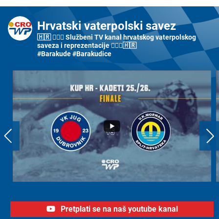
Hrvatski vaterpolski savez
🇭🇷 🤽🏼‍♂️ Službeni TV kanal hrvatskog vaterpolskog
saveza i reprezentacije 🤽🏼‍♀️🇭🇷
#Barakude #Barakudice
Pretplati se na naš youtube kanal