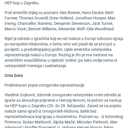
HEP kup u Zagrebu.
Pod američki stijeg su pozvani: Alex Bowen, Hans Daube, Matt
Farmer, Thomas Gruwell, Drew Holland, Jonathan Hooper, Max
Irwing, Chancellor, Ramirez, Denjamin Stevenson, Jack Turner,
Marco Vavic, Bennet Williams, Alexander Wolf i Dila Woodhead.
Riječ je odreda o igračima koji se već nalaze u Europi odnosno igraju
po europskim klubovima, o čemu smo već pisali da se prvi put u
povijesti, u predolimpijskoj godini, cijela američka vaterpolska
reprezentacija nalazi u Europi. Razlog je što je sva nastava na
američkim sveučilištima u cijelosti ‘online’, pa tako ondje nema ni
vaterpolskih treninga i nadmetanja.
Crna Gora
Preliminaran popis crnogorske reprezentacije
Vladimir Gojković, izbornik crnogorske vaterpolske vrste odredio je
igrače za skorašnje pripreme u Herceg Novom, te potom za nastup
na HEP kupu u Zagrebu (26. do 28. listopada). Zasad se na popisu
nalaze samo igrači iz crnogorskih klubova, dakle bez
reprezentativaca koji igraju u inozemstvu. Pozvani su.. iz kotorskog
Primorca: Dušan Matković, Aljoša Mačić, Miroslav Perković, Alen
Isljamović i Đorđije Stanojević iz Jadrana Herceg Novog: Petar