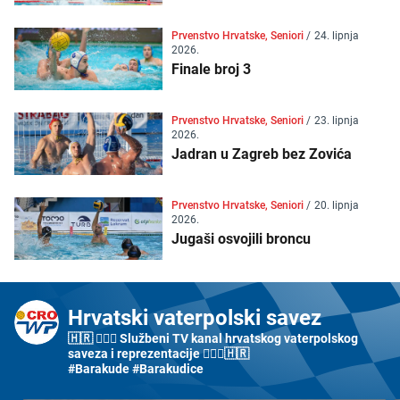
Prvenstvo Hrvatske, Seniori
/
24. lipnja
2026.
Finale broj 3
Prvenstvo Hrvatske, Seniori
/
23. lipnja
2026.
Jadran u Zagreb bez Zovića
Prvenstvo Hrvatske, Seniori
/
20. lipnja
2026.
Jugaši osvojili broncu
Hrvatski vaterpolski savez
🇭🇷 🤽🏼‍♂️ Službeni TV kanal hrvatskog vaterpolskog
saveza i reprezentacije 🤽🏼‍♀️🇭🇷
#Barakude #Barakudice