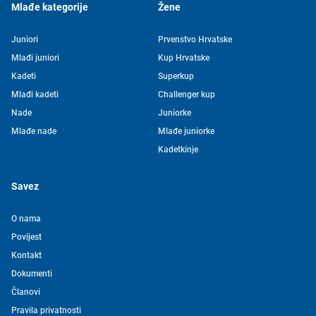
Mlađe kategorije
Žene
Juniori
Prvenstvo Hrvatske
Mlađi juniori
Kup Hrvatske
Kadeti
Superkup
Mlađi kadeti
Challenger kup
Nade
Juniorke
Mlađe nade
Mlađe juniorke
Kadetkinje
Savez
O nama
Povijest
Kontakt
Tjedni newsletter HVS-a
Dokumenti
Članovi
Pretplatite se na mašu mailing listu kako ne biste propustili
Pravila privatnosti
novosti iz svijeta vaterpola