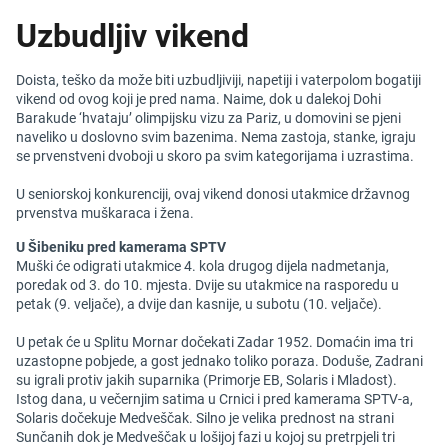
Uzbudljiv vikend
Doista, teško da može biti uzbudljiviji, napetiji i vaterpolom bogatiji
vikend od ovog koji je pred nama. Naime, dok u dalekoj Dohi
Barakude ‘hvataju’ olimpijsku vizu za Pariz, u domovini se pjeni
naveliko u doslovno svim bazenima. Nema zastoja, stanke, igraju
se prvenstveni dvoboji u skoro pa svim kategorijama i uzrastima.
U seniorskoj konkurenciji, ovaj vikend donosi utakmice državnog
prvenstva muškaraca i žena.
U Šibeniku pred kamerama SPTV
Muški će odigrati utakmice 4. kola drugog dijela nadmetanja,
poredak od 3. do 10. mjesta. Dvije su utakmice na rasporedu u
petak (9. veljače), a dvije dan kasnije, u subotu (10. veljače).
U petak će u Splitu Mornar dočekati Zadar 1952. Domaćin ima tri
uzastopne pobjede, a gost jednako toliko poraza. Doduše, Zadrani
su igrali protiv jakih suparnika (Primorje EB, Solaris i Mladost).
Istog dana, u večernjim satima u Crnici i pred kamerama SPTV-a,
Solaris dočekuje Medveščak. Silno je velika prednost na strani
Sunčanih dok je Medveščak u lošijoj fazi u kojoj su pretrpjeli tri