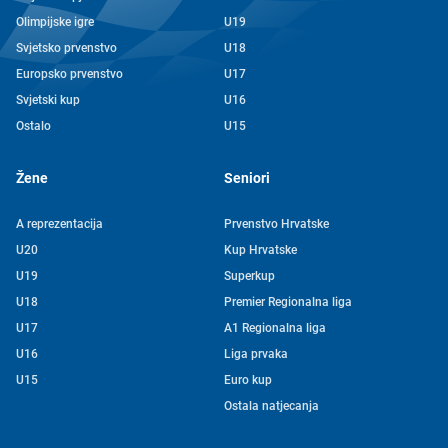
Olimpijske igre
U19
Svjetsko prvenstvo
U18
Europsko prvenstvo
U17
Svjetski kup
U16
Ostalo
U15
Žene
Seniori
A reprezentacija
Prvenstvo Hrvatske
U20
Kup Hrvatske
U19
Superkup
U18
Premier Regionalna liga
U17
A1 Regionalna liga
U16
Liga prvaka
U15
Euro kup
Ostala natjecanja