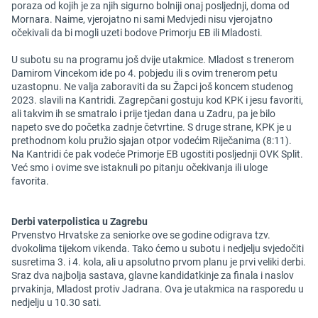
poraza od kojih je za njih sigurno bolniji onaj posljednji, doma od
Mornara. Naime, vjerojatno ni sami Medvjedi nisu vjerojatno
očekivali da bi mogli uzeti bodove Primorju EB ili Mladosti.
U subotu su na programu još dvije utakmice. Mladost s trenerom
Damirom Vincekom ide po 4. pobjedu ili s ovim trenerom petu
uzastopnu. Ne valja zaboraviti da su Žapci još koncem studenog
2023. slavili na Kantridi. Zagrepčani gostuju kod KPK i jesu favoriti,
ali takvim ih se smatralo i prije tjedan dana u Zadru, pa je bilo
napeto sve do početka zadnje četvrtine. S druge strane, KPK je u
prethodnom kolu pružio sjajan otpor vodećim Riječanima (8:11).
Na Kantridi će pak vodeće Primorje EB ugostiti posljednji OVK Split.
Već smo i ovime sve istaknuli po pitanju očekivanja ili uloge
favorita.
Derbi vaterpolistica u Zagrebu
Prvenstvo Hrvatske za seniorke ove se godine odigrava tzv.
dvokolima tijekom vikenda. Tako ćemo u subotu i nedjelju svjedočiti
susretima 3. i 4. kola, ali u apsolutno prvom planu je prvi veliki derbi.
Sraz dva najbolja sastava, glavne kandidatkinje za finala i naslov
prvakinja, Mladost protiv Jadrana. Ova je utakmica na rasporedu u
nedjelju u 10.30 sati.