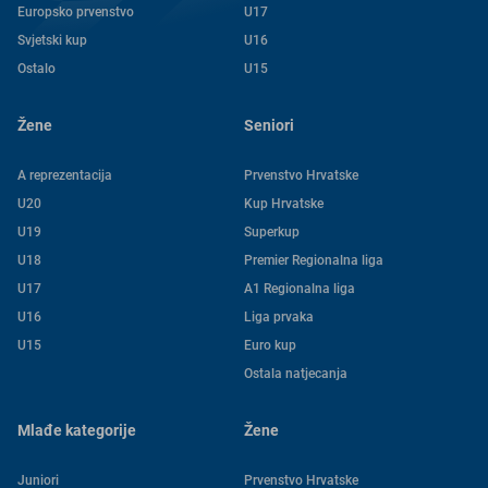
Europsko prvenstvo
U17
Svjetski kup
U16
Ostalo
U15
Žene
Seniori
A reprezentacija
Prvenstvo Hrvatske
U20
Kup Hrvatske
U19
Superkup
U18
Premier Regionalna liga
U17
A1 Regionalna liga
U16
Liga prvaka
U15
Euro kup
Ostala natjecanja
Mlađe kategorije
Žene
Juniori
Prvenstvo Hrvatske