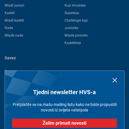
Mlađi juniori
Kup Hrvatske
Kadeti
Superkup
Mlađi kadeti
Challenger kup
Nade
Juniorke
Mlađe nade
Mlađe juniorke
Kadetkinje
Savez
O nama
Povijest
Kontakt
Tjedni newsletter HVS-a
Dokumenti
Članovi
Pretplatite se na mašu mailing listu kako ne biste propustili
Pravila privatnosti
novosti iz svijeta vaterpola
Želim primati novosti