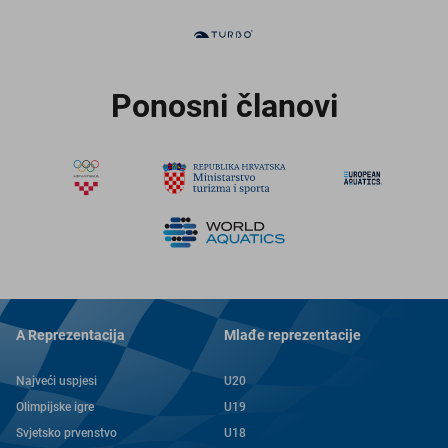
Ponosni članovi
A Reprezentacija
Mlađe reprezentacije
Najveći uspjesi
U20
Olimpijske igre
U19
Svjetsko prvenstvo
U18