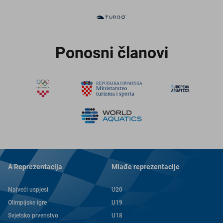
Ponosni članovi
A Reprezentacija
Mlađe reprezentacije
Najveći uspjesi
U20
Olimpijske igre
U19
Svjetsko prvenstvo
U18