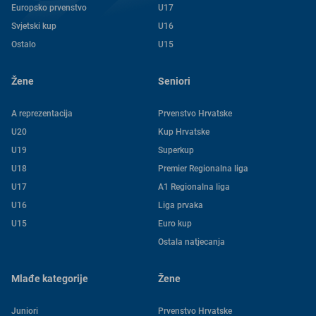
Europsko prvenstvo
U17
Svjetski kup
U16
Ostalo
U15
Žene
Seniori
A reprezentacija
Prvenstvo Hrvatske
U20
Kup Hrvatske
U19
Superkup
U18
Premier Regionalna liga
U17
A1 Regionalna liga
U16
Liga prvaka
U15
Euro kup
Ostala natjecanja
Mlađe kategorije
Žene
Juniori
Prvenstvo Hrvatske