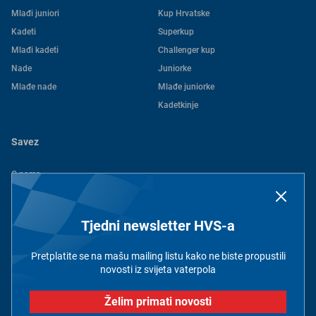
Mlađi juniori
Kup Hrvatske
Kadeti
Superkup
Mlađi kadeti
Challenger kup
Nade
Juniorke
Mlađe nade
Mlađe juniorke
Kadetkinje
Savez
O nama
Povijest
Kontakt
Tjedni newsletter HVS-a
Dokumenti
Članovi
Pretplatite se na mašu mailing listu kako ne biste propustili
Pravila privatnosti
novosti iz svijeta vaterpola
Želim primati novosti