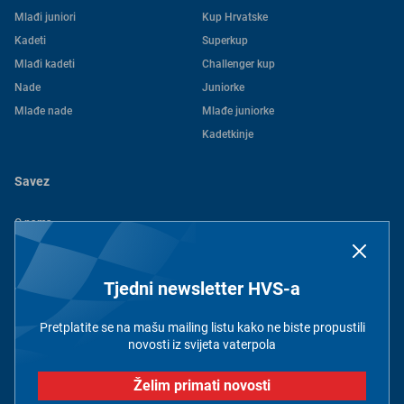
Mlađi juniori
Kup Hrvatske
Kadeti
Superkup
Mlađi kadeti
Challenger kup
Nade
Juniorke
Mlađe nade
Mlađe juniorke
Kadetkinje
Savez
O nama
Povijest
Kontakt
Tjedni newsletter HVS-a
Dokumenti
Članovi
Pretplatite se na mašu mailing listu kako ne biste propustili
Pravila privatnosti
novosti iz svijeta vaterpola
Želim primati novosti