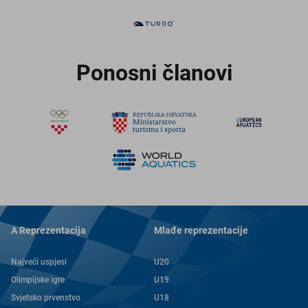
Ponosni članovi
A Reprezentacija
Mlađe reprezentacije
Najveći uspjesi
U20
Olimpijske igre
U19
Svjetsko prvenstvo
U18