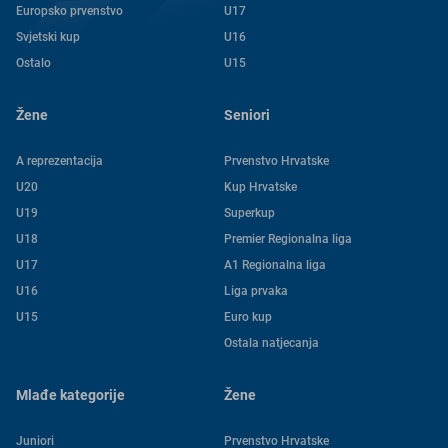
Europsko prvenstvo
U17
Svjetski kup
U16
Ostalo
U15
Žene
Seniori
A reprezentacija
Prvenstvo Hrvatske
U20
Kup Hrvatske
U19
Superkup
U18
Premier Regionalna liga
U17
A1 Regionalna liga
U16
Liga prvaka
U15
Euro kup
Ostala natjecanja
Mlađe kategorije
Žene
Juniori
Prvenstvo Hrvatske