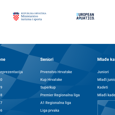
ene
Seniori
Mlađe ka
reprezentacija
Prvenstvo Hrvatske
Juniori
20
Kup Hrvatske
Mlađi junio
19
Superkup
Kadeti
18
Premier Regionalna liga
Mlađi kade
17
A1 Regionalna liga
Nade
16
Liga prvaka
Mlađe nad