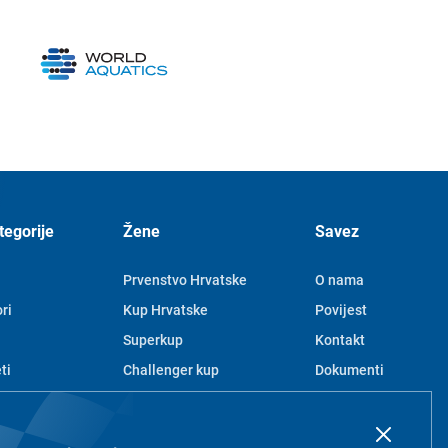
tegorije
Žene
Savez
Prvenstvo Hrvatske
O nama
ri
Kup Hrvatske
Povijest
Superkup
Kontakt
ti
Challenger kup
Dokumenti
Juniorke
Članovi
e
Mlađe juniorke
Pravila privatnosti