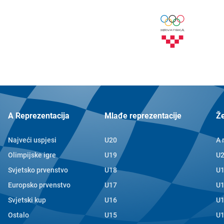
A Reprezentacija
Mlađe reprezentacije
Ž
Najveći uspjesi
U20
A 
Olimpijske igre
U19
U
Svjetsko prvenstvo
U18
U
Europsko prvenstvo
U17
U
Svjetski kup
U16
U
Ostalo
U15
U