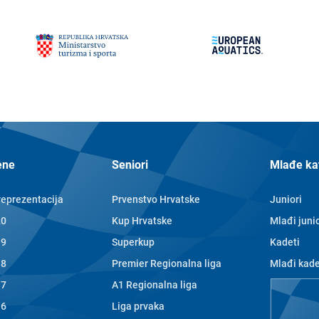
ene
Seniori
Mlađe ka
reprezentacija
Prvenstvo Hrvatske
Juniori
20
Kup Hrvatske
Mlađi junio
19
Superkup
Kadeti
18
Premier Regionalna liga
Mlađi kade
17
A1 Regionalna liga
Nade
16
Liga prvaka
Mlađe nad