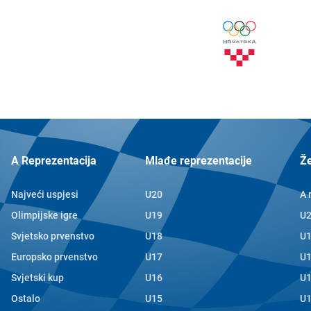
A Reprezentacija
Mlađe reprezentacije
Ž
Najveći uspjesi
U20
A 
Olimpijske igre
U19
U
Svjetsko prvenstvo
U18
U
Europsko prvenstvo
U17
U
Svjetski kup
U16
U
Ostalo
U15
U