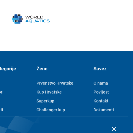
tegorije
Žene
Savez
Prvenstvo Hrvatske
O nama
ri
Kup Hrvatske
Povijest
Superkup
Kontakt
ti
Challenger kup
Dokumenti
Juniorke
Članovi
e
Mlađe juniorke
Pravila privatnosti