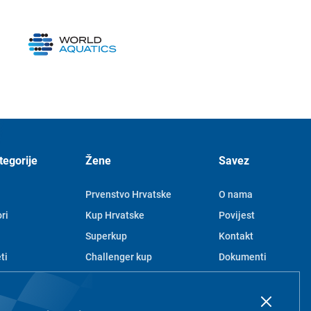
tegorije
Žene
Savez
Prvenstvo Hrvatske
O nama
ri
Kup Hrvatske
Povijest
Superkup
Kontakt
ti
Challenger kup
Dokumenti
Juniorke
Članovi
e
Mlađe juniorke
Pravila privatnosti