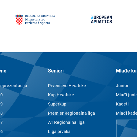
ene
Seniori
Mlađe ka
reprezentacija
Prvenstvo Hrvatske
Juniori
20
Kup Hrvatske
Mlađi junio
19
Superkup
Kadeti
18
Premier Regionalna liga
Mlađi kade
17
A1 Regionalna liga
Nade
16
Liga prvaka
Mlađe nad