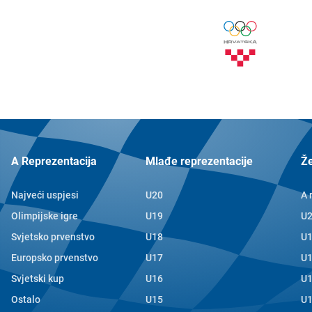
A Reprezentacija
Mlađe reprezentacije
Ž
Najveći uspjesi
U20
A 
Olimpijske igre
U19
U
Svjetsko prvenstvo
U18
U
Europsko prvenstvo
U17
U
Svjetski kup
U16
U
Ostalo
U15
U