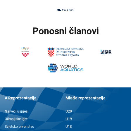
Ponosni članovi
A Reprezentacija
Mlađe reprezentacije
Najveći uspjesi
U20
Olimpijske igre
U19
Svjetsko prvenstvo
U18