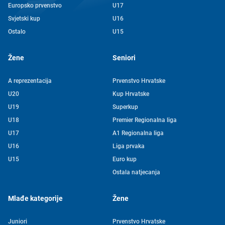
Europsko prvenstvo
U17
Svjetski kup
U16
Ostalo
U15
Žene
Seniori
A reprezentacija
Prvenstvo Hrvatske
U20
Kup Hrvatske
U19
Superkup
U18
Premier Regionalna liga
U17
A1 Regionalna liga
U16
Liga prvaka
U15
Euro kup
Ostala natjecanja
Mlađe kategorije
Žene
Juniori
Prvenstvo Hrvatske