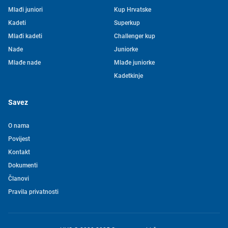
Mlađi juniori
Kup Hrvatske
Kadeti
Superkup
Mlađi kadeti
Challenger kup
Nade
Juniorke
Mlađe nade
Mlađe juniorke
Kadetkinje
Savez
O nama
Povijest
Kontakt
Tjedni newsletter HVS-a
Dokumenti
Članovi
Pretplatite se na mašu mailing listu kako ne biste propustili
Pravila privatnosti
novosti iz svijeta vaterpola
Želim primati novosti