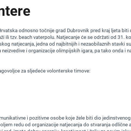
ntere
Hrvatska odnosno točnije grad Dubrovnik pred kraj ljeta bit
ži ili tzv. beach vaterpolu. Natjecanje će se održati od 31. k
og natjecanja, jedna od najbitnijih i nezaobilaznih stavki su,
su neizvedive i organizacije olimpijskih igara, pa tako onda i
agovoljce za sljedeće volonterske timove:
nikativne i pozitivne osobe koje žele biti dio jedinstveno
ljem redu od organizacije natjecanja do stvaranja odlične 