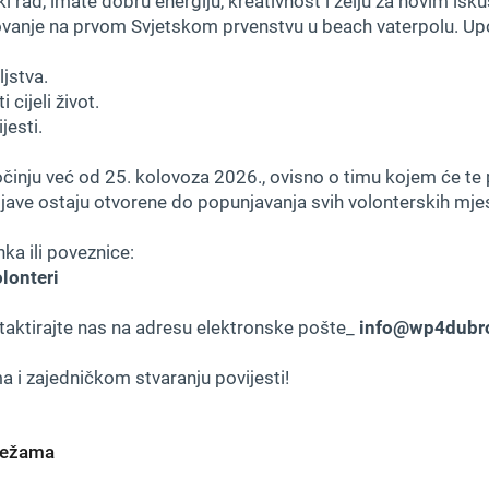
ki rad, imate dobru energiju, kreativnost i želju za novim isk
vanje na prvom Svjetskom prvenstvu u beach vaterpolu. Upoz
ljstva.
cijeli život.
jesti.
inju već od 25. kolovoza 2026., ovisno o timu kojem će te pr
jave ostaju otvorene do popunjavanja svih volonterskih mje
ka ili poveznice:
lonteri
taktirajte nas na adresu elektronske pošte_
info@wp4dubr
a i zajedničkom stvaranju povijesti!
mrežama