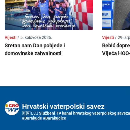
Vijesti
/
5. kolovoza 2026.
Vijesti
/
29. sr
Sretan nam Dan pobjede i
Bebić dopre
domovinske zahvalnosti
Vijeća HOO
Hrvatski vaterpolski savez
🇭🇷 🤽🏼‍♂️ Službeni TV kanal hrvatskog vaterpolskog saveza i
#Barakude #Barakudice