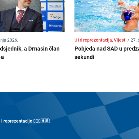
pnja 2026.
U16 reprezentacija, Vijesti
/
27. 
dsjednik, a Drnasin član
Pobjeda nad SAD u predz
-a
sekundi
 reprezentacije 🤽🏼‍♀️🇭🇷