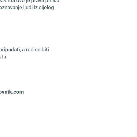
ustvima ovo je prava prilika
navanje ljudi iz cijelog
ipadati, a rad će biti
sta.
ovnik.com