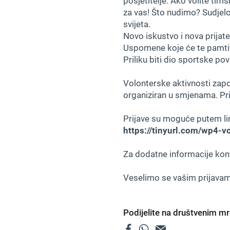
posjetitelje. Ako volite tims
za vas! Što nudimo? Sudjelo
svijeta.
Novo iskustvo i nova prijate
Uspomene koje će te pamtiti 
Priliku biti dio sportske povi
Volonterske aktivnosti započ
organiziran u smjenama. Pri
Prijave su moguće putem lin
https://tinyurl.com/wp4-vo
Za dodatne informacije kon
Veselimo se vašim prijavam
Podijelite na društvenim 