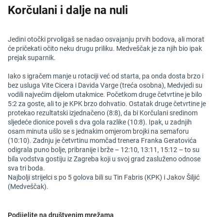
Korčulani i dalje na nuli
Jedini otočki prvoligaš se nadao osvajanju prvih bodova, ali morat
će pričekati očito neku drugu priliku. Medveščak je za njih bio ipak
prejak suparnik.
Iako s igračem manje u rotaciji već od starta, pa onda dosta brzo i
bez usluga Vite Cicera i Davida Varge (treća osobna), Medvjedi su
vodili najvećim dijelom utakmice. Početkom druge četvrtine je bilo
5:2 za goste, ali to je KPK brzo dohvatio. Ostatak druge četvrtine je
protekao rezultatski izjednačeno (8:8), da bi Korčulani sredinom
sljedeće dionice poveli s dva gola razlike (10:8). Ipak, u zadnjih
osam minuta ušlo se s jednakim omjerom brojki na semaforu
(10:10). Zadnju je četvrtinu momčad trenera Franka Geratovića
odigrala puno bolje, pribranije i brže – 12:10, 13:11, 15:12 – to su
bila vodstva gostiju iz Zagreba koji u svoj grad zasluženo odnose
sva tri boda.
Najbolji strijelci s po 5 golova bili su Tin Fabris (KPK) i Jakov Šiljić
(Medveščak).
Podijelite na društvenim mrežama