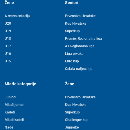
Žene
Seniori
A reprezentacija
Prvenstvo Hrvatske
U20
Kup Hrvatske
U19
Superkup
U18
Premier Regionalna liga
U17
A1 Regionalna liga
U16
Liga prvaka
U15
Euro kup
Ostala natjecanja
Mlađe kategorije
Žene
Juniori
Prvenstvo Hrvatske
Mlađi juniori
Kup Hrvatske
Kadeti
Superkup
Mlađi kadeti
Challenger kup
Nade
Juniorke