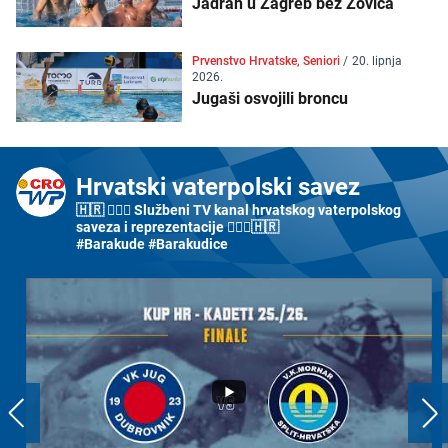
Jadran u Zagreb bez Zovića
Prvenstvo Hrvatske, Seniori
/
20. lipnja
2026.
Jugaši osvojili broncu
Hrvatski vaterpolski savez
🇭🇷 🤽🏼‍♂️ Službeni TV kanal hrvatskog vaterpolskog
saveza i reprezentacije 🤽🏼‍♀️🇭🇷
#Barakude #Barakudice