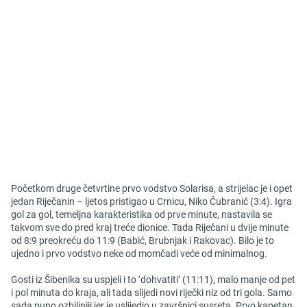
Početkom druge četvrtine prvo vodstvo Solarisa, a strijelac je i opet
jedan Riječanin – ljetos pristigao u Crnicu, Niko Čubranić (3:4). Igra
gol za gol, temeljna karakteristika od prve minute, nastavila se
takvom sve do pred kraj treće dionice. Tada Riječani u dvije minute
od 8:9 preokreću do 11:9 (Babić, Brubnjak i Rakovac). Bilo je to
ujedno i prvo vodstvo neke od momčadi veće od minimalnog.
Gosti iz Šibenika su uspjeli i to ‘dohvatiti’ (11:11), malo manje od pet
i pol minuta do kraja, ali tada slijedi novi riječki niz od tri gola. Samo
sada puno ozbiljniji jer je uslijedio u završnici susreta. Prvo kapetan