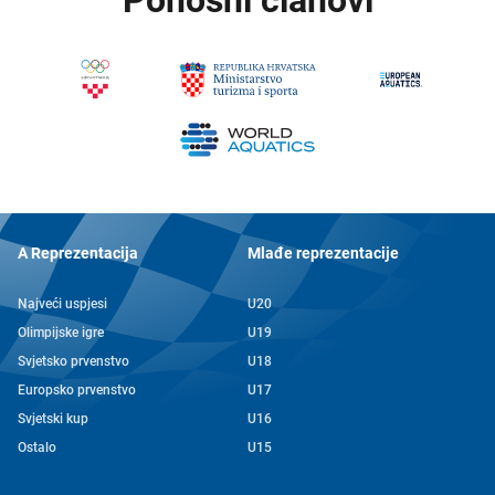
Ponosni članovi
A Reprezentacija
Mlađe reprezentacije
Najveći uspjesi
U20
Olimpijske igre
U19
Svjetsko prvenstvo
U18
Europsko prvenstvo
U17
Svjetski kup
U16
Ostalo
U15