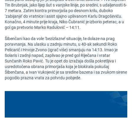
Tin Brubnjak, jako lijep šut s vanjske linije, po sredini, s udaljenosti 6-
7 metara. Zatim kontra primorjaša po desnom krilu, duboko
‘zabijanje’ do vratnice i asist sjajno uplivanom Karlu Dragoševiću.
Konačno, 4 minute prije kraja, Niko Čubranić je izborio peterac, a u
gol ga pretvorio Marko Radulović – 14:11.
Šibenčani kao da vole ‘bezizlazne’ situacije, te dolaze na prag
poravnanja. Na ulasku u zadnju minutu, u 40-ak sekundi Roko
Pelicarić i Hrvoje Zvono (igrač više) smanjuju na 14:13. Imao je
Solaris i zadnji napad, zaplivao je pred gol Riječana i vratar
Sunčanih Roko Pavić. Tu je opet do izražaja došla pokretljiva i
usredotočena obrana primorjaša koja je blokirala pokušaj
Šibenčana, a Ivan Vukojević je sa sredine bazena i sa zvukom sirene
pogodio prazna vrata za potvrdu pobjede.