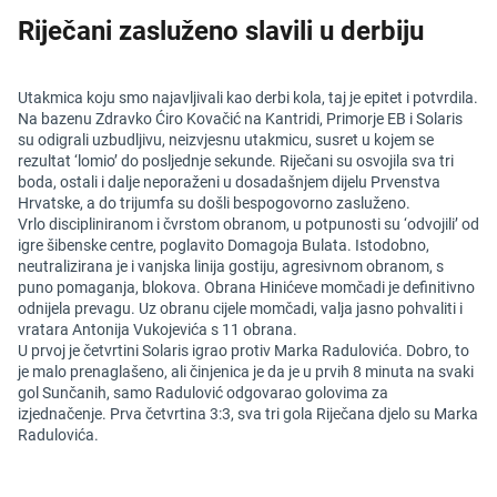
Riječani zasluženo slavili u derbiju
Utakmica koju smo najavljivali kao derbi kola, taj je epitet i potvrdila.
Na bazenu Zdravko Ćiro Kovačić na Kantridi, Primorje EB i Solaris
su odigrali uzbudljivu, neizvjesnu utakmicu, susret u kojem se
rezultat ‘lomio’ do posljednje sekunde. Riječani su osvojila sva tri
boda, ostali i dalje neporaženi u dosadašnjem dijelu Prvenstva
Hrvatske, a do trijumfa su došli bespogovorno zasluženo.
Vrlo discipliniranom i čvrstom obranom, u potpunosti su ‘odvojili’ od
igre šibenske centre, poglavito Domagoja Bulata. Istodobno,
neutralizirana je i vanjska linija gostiju, agresivnom obranom, s
puno pomaganja, blokova. Obrana Hinićeve momčadi je definitivno
odnijela prevagu. Uz obranu cijele momčadi, valja jasno pohvaliti i
vratara Antonija Vukojevića s 11 obrana.
U prvoj je četvrtini Solaris igrao protiv Marka Radulovića. Dobro, to
je malo prenaglašeno, ali činjenica je da je u prvih 8 minuta na svaki
gol Sunčanih, samo Radulović odgovarao golovima za
izjednačenje. Prva četvrtina 3:3, sva tri gola Riječana djelo su Marka
Radulovića.