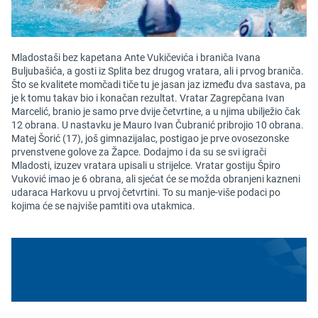
Mladostaši bez kapetana Ante Vukičevića i braniča Ivana
Buljubašića, a gosti iz Splita bez drugog vratara, ali i prvog braniča.
Što se kvalitete momčadi tiče tu je jasan jaz između dva sastava, pa
je k tomu takav bio i konačan rezultat. Vratar Zagrepčana Ivan
Marcelić, branio je samo prve dvije četvrtine, a u njima ubilježio čak
12 obrana. U nastavku je Mauro Ivan Čubranić pribrojio 10 obrana.
Matej Šorić (17), još gimnazijalac, postigao je prve ovosezonske
prvenstvene golove za Žapce. Dodajmo i da su se svi igrači
Mladosti, izuzev vratara upisali u strijelce. Vratar gostiju Špiro
Vuković imao je 6 obrana, ali sjećat će se možda obranjeni kazneni
udaraca Harkovu u prvoj četvrtini. To su manje-više podaci po
kojima će se najviše pamtiti ova utakmica.