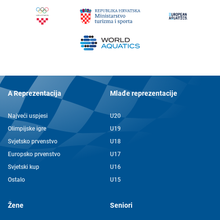
A Reprezentacija
Mlađe reprezentacije
Najveći uspjesi
U20
Olimpijske igre
U19
Svjetsko prvenstvo
U18
Europsko prvenstvo
U17
Svjetski kup
U16
Ostalo
U15
Žene
Seniori