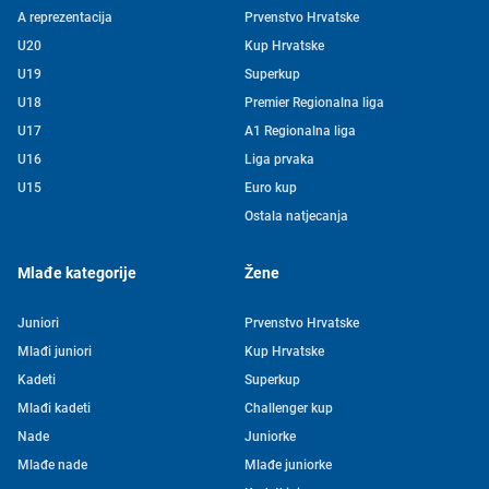
A reprezentacija
Prvenstvo Hrvatske
U20
Kup Hrvatske
U19
Superkup
U18
Premier Regionalna liga
U17
A1 Regionalna liga
U16
Liga prvaka
U15
Euro kup
Ostala natjecanja
Mlađe kategorije
Žene
Juniori
Prvenstvo Hrvatske
Mlađi juniori
Kup Hrvatske
Kadeti
Superkup
Mlađi kadeti
Challenger kup
Nade
Juniorke
Mlađe nade
Mlađe juniorke