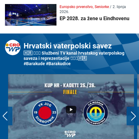
Europsko prvenstvo, Seniorke
/
2. lipnja
2026.
EP 2028. za žene u Eindhovenu
Hrvatski vaterpolski savez
🇭🇷 🤽🏼‍♂️ Službeni TV kanal hrvatskog vaterpolskog
saveza i reprezentacije 🤽🏼‍♀️🇭🇷
#Barakude #Barakudice