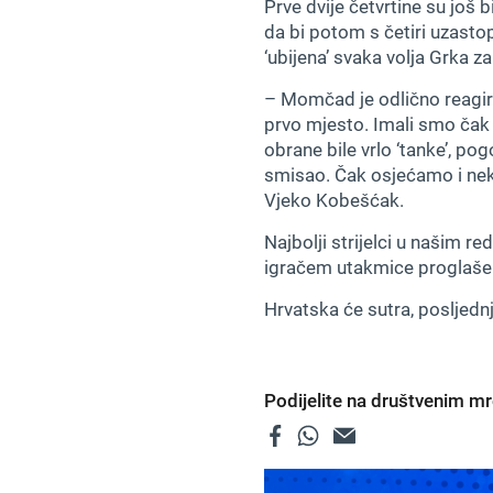
Prve dvije četvrtine su još 
da bi potom s četiri uzastop
‘ubijena’ svaka volja Grka z
– Momčad je odlično reagira
prvo mjesto. Imali smo čak 
obrane bile vrlo ‘tanke’, po
smisao. Čak osjećamo i nek
Vjeko Kobešćak.
Najbolji strijelci u našim r
igračem utakmice proglašen
Hrvatska će sutra, posljednj
Podijelite na društvenim 