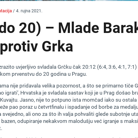
ntacija
/
4. rujna 2021.
(do 20) – Mlade Bara
 protiv Grka
zrazito uvjerljivo svladala Grčku čak 20:12 (6:4, 3:6, 4:1, 7:1
tskom prvenstvu do 20 godina u Pragu.
ma nije pridavala velika pozornost, a što se primarno tiče Gr
ao igrati’, Hrvatska je svladala sastav koji je u Prag došao br
 Kuvajtu. Jasno, nije to potpuno ista momčad iako su ostala č
že pao poraz u četvrtfinalu i ispadanje od borbe za medalju.
svejedno, ali ono za što ih valja pohvaliti glede subotnje ut
na bazen, odupiranje nekakvom malodušju već igranje s maks
.