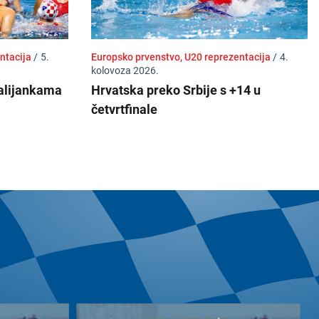
entacija
/
5.
Europsko prvenstvo, U20 reprezentacija
/
4.
kolovoza 2026.
Talijankama
Hrvatska preko Srbije s +14 u
četvrtfinale