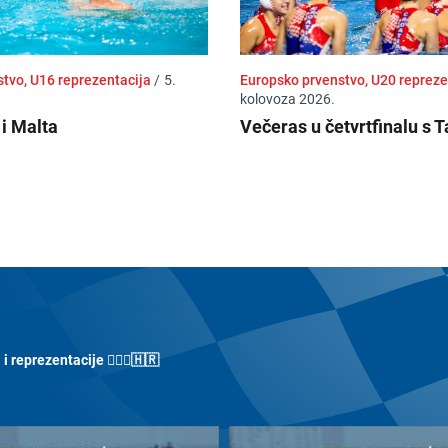
stvo, U16 reprezentacija
/
5.
Europsko prvenstvo, U20 reprez
kolovoza 2026.
 i Malta
Večeras u četvrtfinalu s 
 reprezentacije 🤽🏼‍♀️🇭🇷