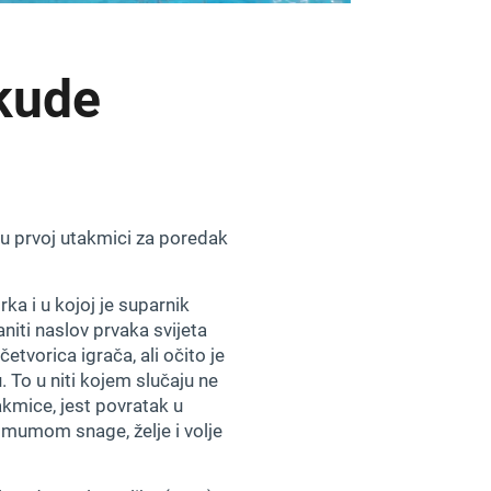
kude
) u prvoj utakmici za poredak
ka i u kojoj je suparnik
aniti naslov prvaka svijeta
etvorica igrača, ali očito je
 To u niti kojem slučaju ne
akmice, jest povratak u
imumom snage, želje i volje