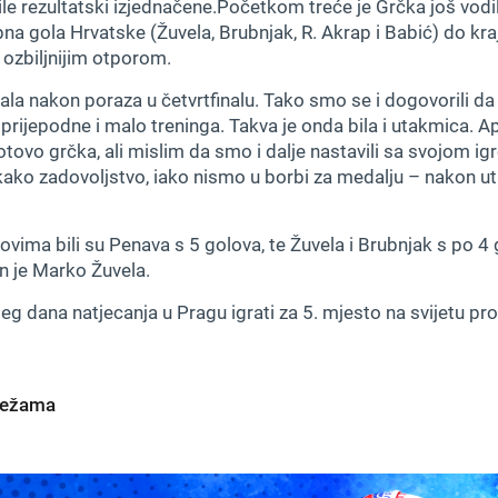
bile rezultatski izjednačene.Početkom treće je Grčka još vodil
na gola Hrvatske (Žuvela, Brubnjak, R. Akrap i Babić) do kraj
a ozbiljnijim otporom.
la nakon poraza u četvrtfinalu. Tako smo se i dogovorili da
prijepodne i malo treninga. Takva je onda bila i utakmica. A
gotovo grčka, ali mislim da smo i dalje nastavili sa svojom i
ako zadovoljstvo, iako nismo u borbi za medalju – nakon ut
edovima bili su Penava s 5 golova, te Žuvela i Brubnjak s po 4
 je Marko Žuvela.
eg dana natjecanja u Pragu igrati za 5. mjesto na svijetu pr
mrežama