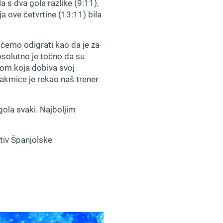
a s dva gola razlike (9:11),
a ove četvrtine (13:11) bila
 ćemo odigrati kao da je za
psolutno je točno da su
grom koja dobiva svoj
akmice je rekao naš trener
 gola svaki. Najboljim
otiv Španjolske