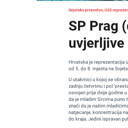
Svjetsko prvenstvo, U20 repreze
SP Prag 
uvjerljive
Hrvatska je reprezentacija i
od 5. do 8. mjesta na Svje
U utakmici u kojoj se obrana
zadnju četvrtinu i pol ‘prest
osvojen prije dvije godine u
da je mladim Grcima puno te
znači da je našim mladićima 
natjecanje, koncentracija 
do kraja. Jedini ispravan put