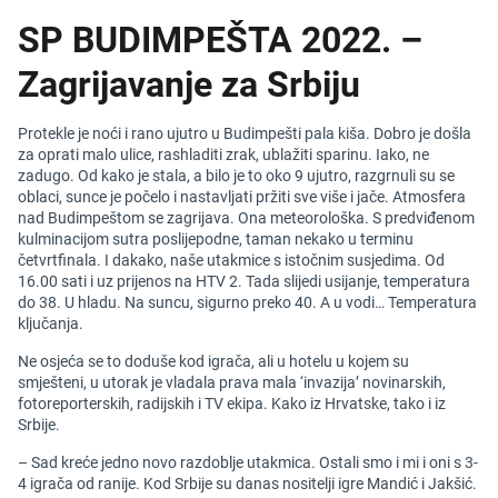
SP BUDIMPEŠTA 2022. –
Zagrijavanje za Srbiju
Protekle je noći i rano ujutro u Budimpešti pala kiša. Dobro je došla
za oprati malo ulice, rashladiti zrak, ublažiti sparinu. Iako, ne
zadugo. Od kako je stala, a bilo je to oko 9 ujutro, razgrnuli su se
oblaci, sunce je počelo i nastavljati pržiti sve više i jače. Atmosfera
nad Budimpeštom se zagrijava. Ona meteorološka. S predviđenom
kulminacijom sutra poslijepodne, taman nekako u terminu
četvrtfinala. I dakako, naše utakmice s istočnim susjedima. Od
16.00 sati i uz prijenos na HTV 2. Tada slijedi usijanje, temperatura
do 38. U hladu. Na suncu, sigurno preko 40. A u vodi… Temperatura
ključanja.
Ne osjeća se to doduše kod igrača, ali u hotelu u kojem su
smješteni, u utorak je vladala prava mala ‘invazija’ novinarskih,
fotoreporterskih, radijskih i TV ekipa. Kako iz Hrvatske, tako i iz
Srbije.
– Sad kreće jedno novo razdoblje utakmica. Ostali smo i mi i oni s 3-
4 igrača od ranije. Kod Srbije su danas nositelji igre Mandić i Jakšić.