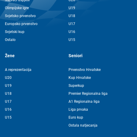
Najveći uspjesi
U20
Olimpijske igre
U19
Svjetsko prvenstvo
U18
Europsko prvenstvo
U17
Svjetski kup
U16
Ostalo
U15
Žene
Seniori
A reprezentacija
Prvenstvo Hrvatske
U20
Kup Hrvatske
U19
Superkup
U18
Premier Regionalna liga
U17
A1 Regionalna liga
U16
Liga prvaka
U15
Euro kup
Ostala natjecanja