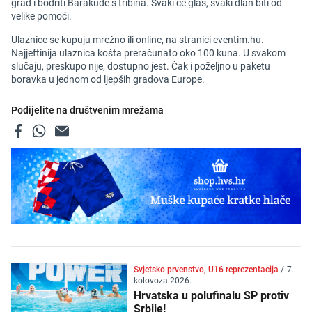
grad i bodriti Barakude s tribina. Svaki će glas, svaki dlan biti od
velike pomoći.
Ulaznice se kupuju mrežno ili online, na stranici eventim.hu.
Najjeftinija ulaznica košta preračunato oko 100 kuna. U svakom
slučaju, preskupo nije, dostupno jest. Čak i poželjno u paketu
boravka u jednom od ljepših gradova Europe.
Podijelite na društvenim mrežama
Svjetsko prvenstvo, U16 reprezentacija
/
7.
kolovoza 2026.
Hrvatska u polufinalu SP protiv
Srbije!