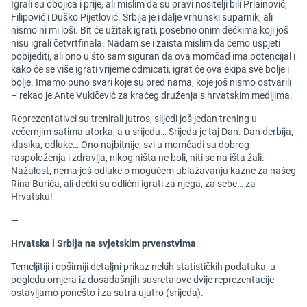
Igrali su obojica i prije, ali mislim da su pravi nositelji bili Prlainović,
Filipović i Duško Pijetlović. Srbija je i dalje vrhunski suparnik, ali
nismo ni mi loši. Bit će užitak igrati, posebno onim dečkima koji još
nisu igrali četvrtfinala. Nadam se i zaista mislim da ćemo uspjeti
pobijediti, ali ono u što sam siguran da ova momčad ima potencijal i
kako će se više igrati vrijeme odmicati, igrat će ova ekipa sve bolje i
bolje. Imamo puno svari koje su pred nama, koje još nismo ostvarili
– rekao je Ante Vukičević za kraćeg druženja s hrvatskim medijima.
Reprezentativci su trenirali jutros, slijedi još jedan trening u
večernjim satima utorka, a u srijedu… Srijeda je taj Dan. Dan derbija,
klasika, odluke… Ono najbitnije, svi u momčadi su dobrog
raspoloženja i zdravlja, nikog ništa ne boli, niti se na išta žali.
Nažalost, nema još odluke o mogućem ublažavanju kazne za našeg
Rina Burića, ali dečki su odlični igrati za njega, za sebe… za
Hrvatsku!
—
Hrvatska i Srbija na svjetskim prvenstvima
Temeljitiji i opširniji detaljni prikaz nekih statističkih podataka, u
pogledu omjera iz dosadašnjih susreta ove dvije reprezentacije
ostavljamo ponešto i za sutra ujutro (srijeda).