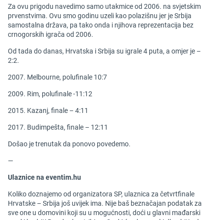
Za ovu prigodu navedimo samo utakmice od 2006. na svjetskim
prvenstvima. Ovu smo godinu uzeli kao polazišnu jer je Srbija
samostalna država, pa tako onda i njihova reprezentacija bez
crnogorskih igrača od 2006.
Od tada do danas, Hrvatska i Srbija su igrale 4 puta, a omjer je –
2:2.
2007. Melbourne, polufinale 10:7
2009. Rim, polufinale -11:12
2015. Kazanj, finale – 4:11
2017. Budimpešta, finale – 12:11
Došao je trenutak da ponovo povedemo.
—
Ulaznice na eventim.hu
Koliko doznajemo od organizatora SP, ulaznica za četvrtfinale
Hrvatske – Srbija još uvijek ima. Nije baš beznačajan podatak za
sve one u domovini koji su u mogućnosti, doći u glavni mađarski