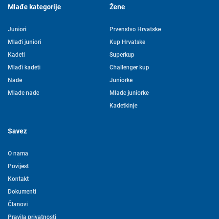
Mlađe kategorije
Žene
Juniori
Prvenstvo Hrvatske
Mlađi juniori
Kup Hrvatske
Kadeti
Superkup
Mlađi kadeti
Challenger kup
Nade
Juniorke
Mlađe nade
Mlađe juniorke
Kadetkinje
Savez
O nama
Povijest
Kontakt
Tjedni newsletter HVS-a
Dokumenti
Članovi
Pretplatite se na mašu mailing listu kako ne biste propustili
Pravila privatnosti