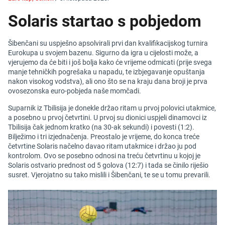
Solaris startao s pobjedom
Šibenčani su uspješno apsolvirali prvi dan kvalifikacijskog turnira
Eurokupa u svojem bazenu. Sigurno da igra u cijelosti može, a
vjerujemo da će biti i još bolja kako će vrijeme odmicati (prije svega
manje tehničkih pogrešaka u napadu, te izbjegavanje opuštanja
nakon visokog vodstva), ali ono što se na kraju dana broji je prva
ovosezonska euro-pobjeda naše momčadi.
Suparnik iz Tbilisija je donekle držao ritam u prvoj polovici utakmice,
a posebno u prvoj četvrtini. U prvoj su dionici uspjeli dinamovci iz
Tbilisija čak jednom kratko (na 30-ak sekundi) i povesti (1:2).
Bilježimo i tri izjednačenja. Preostalo je vrijeme, do konca treće
četvrtine Solaris načelno davao ritam utakmice i držao ju pod
kontrolom. Ovo se posebno odnosi na treću četvrtinu u kojoj je
Solaris ostvario prednost od 5 golova (12:7) i tada se činilo riješio
susret. Vjerojatno su tako mislili i Šibenčani, te se u tomu prevarili.