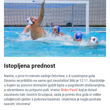
Istopljena prednost
Naime, u prve tri minute zadnje četvrtine, s 4 uzastopna gola
Dinamo se približio na samo gol zaostatka! Bilo je 12:11. Razdoblje
u kojem su ponovo domaćini gubili lopte u pogrešnim dodavanjima,
a obrambeno su potpuno pali. Vratar
Roko Pavić
koji je dotad
zaustavio čak i kontre Gruzijaca, sada je primio dva gola iz velike
udaljenosti (jedan s polovice bazena). Utakmica je naglo postala
sasvim ‘otvorena’.