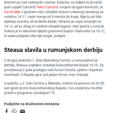
Srećom po naš vaterpolo i sastav Solarisa, na željeni su je način
ipak uspjeli ‘zatvoriti’
Niko Čubranić
svojom drugom kontrom, te
David Mijić
s igračem više i ubojitim šutom s desnog vanjskog za
vodstvo 14:11, malo manje od 4 minute do kraja. Nije to još bilo
rješenje susreta, ali se lakše disalo. Dinamo je uspio smanjiti na
14:12, ali su zbog tri osobne ostajali lagano i bez igrača u rotaciji.
Solaris je to iskoristio lijepim golovima Bajića i Vlahovića za 16:12,
te sada pobjeda više nije mogla ‘pobjeći’.
Steaua slavila u rumunjskom derbiju
U drugoj utakmici 1. kola šibenskog turnira, u rumunjskom je
derbiju, Steaua uvjerljivo svladala bukureštanski Rapid 19:10. Za
poražene je 2 gola postigao naš Antun Goreta, ujedno i kapetan
momčadi. U Rapidu igra i još jedan Hrvat, Ivan Vrbnjak.
U subotu, u 2. kolu turnira u Šibeniku, Solaris će ponovo od 20.00
sati igrati protiv bukureštanskog Rapida. Ovu utakmicu možete
pratiti u programu ZonaSport TV.
Podijelite na društvenim mrežama