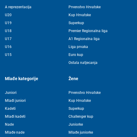
A reprezentacija
Prvenstvo Hrvatske
U20
Kup Hrvatske
U19
Superkup
U18
Premier Regionalna liga
U17
A1 Regionalna liga
U16
Liga prvaka
U15
Euro kup
Ostala natjecanja
Mlađe kategorije
Žene
Juniori
Prvenstvo Hrvatske
Mlađi juniori
Kup Hrvatske
Kadeti
Superkup
Mlađi kadeti
Challenger kup
Nade
Juniorke
Mlađe nade
Mlađe juniorke