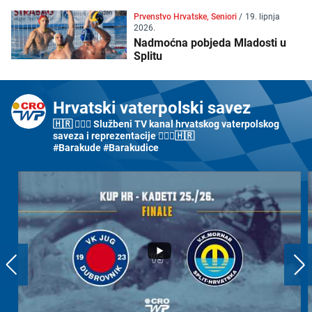
Prvenstvo Hrvatske, Seniori
/
19. lipnja
2026.
Nadmoćna pobjeda Mladosti u
Splitu
Hrvatski vaterpolski savez
🇭🇷 🤽🏼‍♂️ Službeni TV kanal hrvatskog vaterpolskog
saveza i reprezentacije 🤽🏼‍♀️🇭🇷
#Barakude #Barakudice