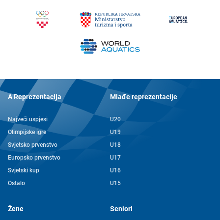
A Reprezentacija
Mlađe reprezentacije
Najveći uspjesi
U20
Olimpijske igre
U19
Svjetsko prvenstvo
U18
Europsko prvenstvo
U17
Svjetski kup
U16
Ostalo
U15
Žene
Seniori