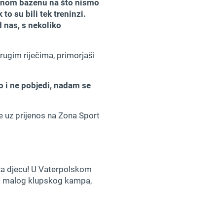
orenom bazenu na što nismo
to su bili tek treninzi.
 nas, s nekoliko
Drugim riječima, primorjaši
o i ne pobjedi, nadam se
e uz prijenos na Zona Sport
a za djecu! U Vaterpolskom
vog malog klupskog kampa,