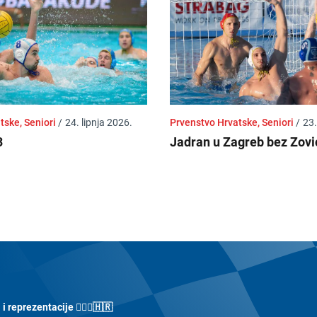
tske, Seniori
/
24. lipnja 2026.
Prvenstvo Hrvatske, Seniori
/
23.
3
Jadran u Zagreb bez Zovi
 reprezentacije 🤽🏼‍♀️🇭🇷