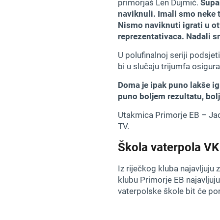
primorjaš Len Dujmić.
Supar
naviknuli. Imali smo neke t
Nismo naviknuti igrati u o
reprezentativaca. Nadali s
U polufinalnoj seriji podsje
bi u slučaju trijumfa osigura
Doma je ipak puno lakše ig
puno boljem rezultatu, bolj
Utakmica Primorje EB – Jadr
TV.
Škola vaterpola VK
Iz riječkog kluba najavljuju
klubu Primorje EB najavljuj
vaterpolske škole bit će po