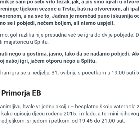
nik je sam po sebi vrlo težak, jak, a još smo igrali u otv
reninge tijekom sezone u Trstu, baš na otvorenom, ali ipak 
tvorenom, a na sve to, Jadran je momčad puno iskusnija od
mo se i pobjedi, nečem boljem, ali nismo uspjeli.
timo, gol-razlika nije presudna već se igra do dvije pobjede. 
li majstoricu u Splitu.
rati nego u gostima, jasno, tako da se nadamo pobjedi. Ak
oj našoj igri, jačem otporu nego u Splitu.
an igra se u nedjelju, 31. svibnja s početkom u 19.00 sati t
 Primorja EB
 zanimljivu, hvale vrijednu akciju – besplatnu školu vaterpol
u kako upisuju djecu rođenu 2015. i mlađu, a termini njiho
nedjeljkom, srijedom i petkom, od 19.45 do 21.00 sat.