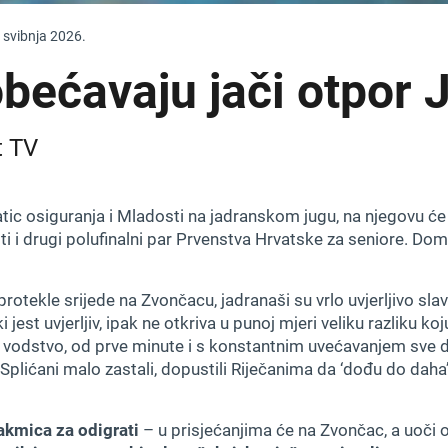
 svibnja 2026.
obećavaju jači otpor 
t TV
ic osiguranja i Mladosti na jadranskom jugu, na njegovu će
ti i drugi polufinalni par Prvenstva Hrvatske za seniore. Do
rotekle srijede na Zvončacu, jadranaši su vrlo uvjerljivo slav
 jest uvjerljiv, ipak ne otkriva u punoj mjeri veliku razliku ko
o vodstvo, od prve minute i s konstantnim uvećavanjem sve d
 Splićani malo zastali, dopustili Riječanima da ‘dođu do daha’,
takmica za odigrati
– u prisjećanjima će na Zvončac, a uoči o