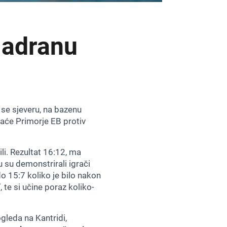
Jadranu
 se sjeveru, na bazenu
maće Primorje EB protiv
ili. Rezultat 16:12, ma
ju su demonstrirali igrači
o 15:7 koliko je bilo nakon
 te si učine poraz koliko-
gleda na Kantridi,