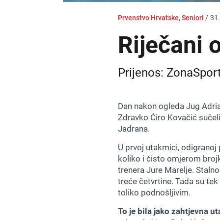
Prvenstvo Hrvatske, Seniori
/
31.
Riječani 
Prijenos: ZonaSpor
Dan nakon ogleda Jug Adriat
Zdravko Ćiro Kovačić sučeli
Jadrana.
U prvoj utakmici, odigranoj p
koliko i čisto omjerom brojki
trenera Jure Marelje. Staln
treće četvrtine. Tada su tek
toliko podnošljivim.
To je bila jako zahtjevna u