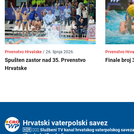
Prvenstvo Hrvatske
/
26. lipnja 2026.
Prvenstvo Hrva
Spušten zastor nad 35. Prvenstvo
Finale broj 
Hrvatske
Hrvatski vaterpolski savez
🇭🇷 🤽🏼‍♂️ Službeni TV kanal hrvatskog vaterpolskog saveza i