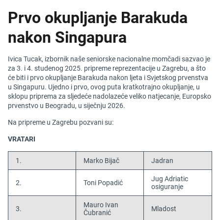
Prvo okupljanje Barakuda
nakon Singapura
Ivica Tucak, izbornik naše seniorske nacionalne momčadi sazvao je
za 3. i 4. studenog 2025. pripreme reprezentacije u Zagrebu, a što
će biti i prvo okupljanje Barakuda nakon ljeta i Svjetskog prvenstva
u Singapuru. Ujedno i prvo, ovog puta kratkotrajno okupljanje, u
sklopu priprema za sljedeće nadolazeće veliko natjecanje, Europsko
prvenstvo u Beogradu, u siječnju 2026.
Na pripreme u Zagrebu pozvani su:
VRATARI
1.
Marko Bijač
Jadran
Jug Adriatic
2.
Toni Popadić
osiguranje
Mauro Ivan
3.
Mladost
Čubranić