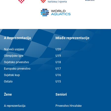
A Reprezentacija
Mlađe reprezentacije
Najveći uspjesi
U20
Olimpijske igre
U19
Svjetsko prvenstvo
U18
Europsko prvenstvo
U17
Svjetski kup
U16
Ostalo
U15
Žene
Seniori
A reprezentacija
Prvenstvo Hrvatske