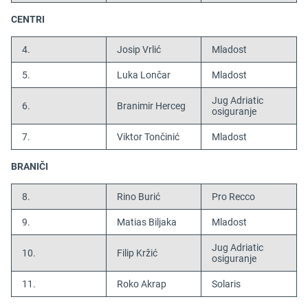
CENTRI
4.
Josip Vrlić
Mladost
5.
Luka Lončar
Mladost
Jug Adriatic
6.
Branimir Herceg
osiguranje
7.
Viktor Tončinić
Mladost
BRANIČI
8.
Rino Burić
Pro Recco
9.
Matias Biljaka
Mladost
Jug Adriatic
10.
Filip Kržić
osiguranje
11.
Roko Akrap
Solaris