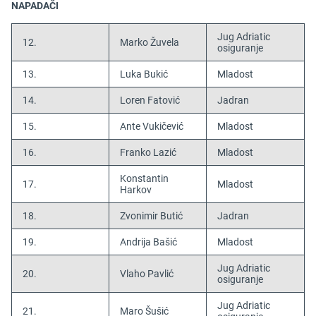
NAPADAČI
Jug Adriatic
12.
Marko Žuvela
osiguranje
13.
Luka Bukić
Mladost
14.
Loren Fatović
Jadran
15.
Ante Vukičević
Mladost
16.
Franko Lazić
Mladost
Konstantin
17.
Mladost
Harkov
18.
Zvonimir Butić
Jadran
19.
Andrija Bašić
Mladost
Jug Adriatic
20.
Vlaho Pavlić
osiguranje
Jug Adriatic
21.
Maro Šušić