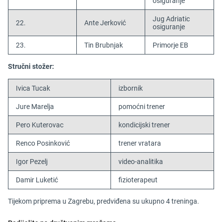
osiguranje
Jug Adriatic
22.
Ante Jerković
osiguranje
23.
Tin Brubnjak
Primorje EB
Stručni stožer:
Ivica Tucak
izbornik
Jure Marelja
pomoćni trener
Pero Kuterovac
kondicijski trener
Renco Posinković
trener vratara
Igor Pezelj
video-analitika
Damir Luketić
fizioterapeut
Tijekom priprema u Zagrebu, predviđena su ukupno 4 treninga.