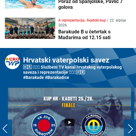
Poraz od Španjolske, Pavlić 7
golova
A reprezentacija, Svjetski kup
/
22. srpnja
2026.
Barakude B u četvrtak s
Mađarima od 12.15 sati
Hrvatski vaterpolski savez
🇭🇷 🤽🏼‍♂️ Službeni TV kanal hrvatskog vaterpolskog
saveza i reprezentacije 🤽🏼‍♀️🇭🇷
#Barakude #Barakudice