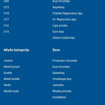
U20
Kup Hrvatske
U19
Superkup
U18
Premier Regionalna liga
U17
A1 Regionalna liga
U16
Liga prvaka
U15
Euro kup
Ostala natjecanja
Mlađe kategorije
Žene
Juniori
Prvenstvo Hrvatske
Mlađi juniori
Kup Hrvatske
Kadeti
Superkup
Mlađi kadeti
Challenger kup
Nade
Juniorke
Mlađe nade
Mlađe juniorke
Kadetkinje