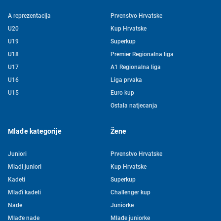
A reprezentacija
Prvenstvo Hrvatske
U20
Kup Hrvatske
U19
Superkup
U18
Premier Regionalna liga
U17
A1 Regionalna liga
U16
Liga prvaka
U15
Euro kup
Ostala natjecanja
Mlađe kategorije
Žene
Juniori
Prvenstvo Hrvatske
Mlađi juniori
Kup Hrvatske
Kadeti
Superkup
Mlađi kadeti
Challenger kup
Nade
Juniorke
Mlađe nade
Mlađe juniorke