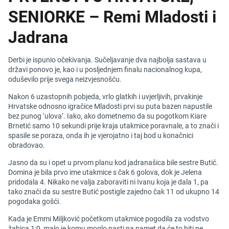
SENIORKE – Remi Mladosti i
Jadrana
Derbi je ispunio očekivanja. Sučeljavanje dva najbolja sastava u
državi ponovo je, kao i u posljednjem finalu nacionalnog kupa,
oduševilo prije svega neizvjesnošću.
Nakon 6 uzastopnih pobjeda, vrlo glatkih i uvjerljivih, prvakinje
Hrvatske odnosno igračice Mladosti prvi su puta bazen napustile
bez punog ‘ulova’. Iako, ako dometnemo da su pogotkom Kiare
Brnetić samo 10 sekundi prije kraja utakmice poravnale, a to znači i
spasile se poraza, onda ih je vjerojatno i taj bod u konačnici
obradovao.
Jasno da su i opet u prvom planu kod jadranašica bile sestre Butić.
Domina je bila prvo ime utakmice s čak 6 golova, dok je Jelena
pridodala 4. Nikako ne valja zaboraviti ni Ivanu koja je dala 1, pa
tako znači da su sestre Butić postigle zajedno čak 11 od ukupno 14
pogodaka gošći.
Kada je Emmi Miljković početkom utakmice pogodila za vodstvo
žabica 1:0, malo je komu moglo pasti na pamet da će to biti ne