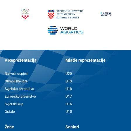
A Reprezentacija
Mlađe reprezentacije
Najveći uspjesi
U20
Olimpijske igre
U19
Svjetsko prvenstvo
U18
Europsko prvenstvo
U17
Svjetski kup
U16
Ostalo
U15
Žene
Seniori