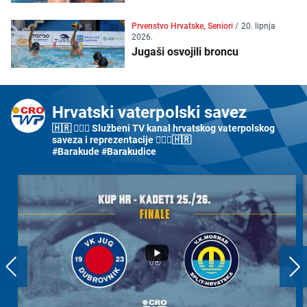
Prvenstvo Hrvatske, Seniori
/
20. lipnja
2026.
Jugaši osvojili broncu
Hrvatski vaterpolski savez
🇭🇷 🤽🏼‍♂️ Službeni TV kanal hrvatskog vaterpolskog
saveza i reprezentacije 🤽🏼‍♀️🇭🇷
#Barakude #Barakudice