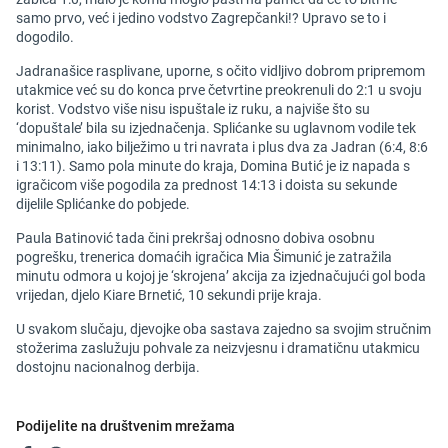
samo prvo, već i jedino vodstvo Zagrepčanki!? Upravo se to i
dogodilo.
Jadranašice rasplivane, uporne, s očito vidljivo dobrom pripremom
utakmice već su do konca prve četvrtine preokrenuli do 2:1 u svoju
korist. Vodstvo više nisu ispuštale iz ruku, a najviše što su
‘dopuštale’ bila su izjednačenja. Splićanke su uglavnom vodile tek
minimalno, iako bilježimo u tri navrata i plus dva za Jadran (6:4, 8:6
i 13:11). Samo pola minute do kraja, Domina Butić je iz napada s
igračicom više pogodila za prednost 14:13 i doista su sekunde
dijelile Splićanke do pobjede.
Paula Batinović tada čini prekršaj odnosno dobiva osobnu
pogrešku, trenerica domaćih igračica Mia Šimunić je zatražila
minutu odmora u kojoj je ‘skrojena’ akcija za izjednačujući gol boda
vrijedan, djelo Kiare Brnetić, 10 sekundi prije kraja.
U svakom slučaju, djevojke oba sastava zajedno sa svojim stručnim
stožerima zaslužuju pohvale za neizvjesnu i dramatičnu utakmicu
dostojnu nacionalnog derbija.
Podijelite na društvenim mrežama