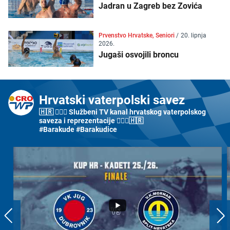
Jadran u Zagreb bez Zovića
Prvenstvo Hrvatske, Seniori
/
20. lipnja
2026.
Jugaši osvojili broncu
Hrvatski vaterpolski savez
🇭🇷 🤽🏼‍♂️ Službeni TV kanal hrvatskog vaterpolskog
saveza i reprezentacije 🤽🏼‍♀️🇭🇷
#Barakude #Barakudice