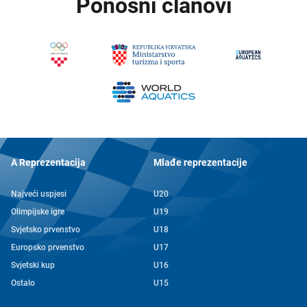
Ponosni članovi
A Reprezentacija
Mlađe reprezentacije
Najveći uspjesi
U20
Olimpijske igre
U19
Svjetsko prvenstvo
U18
Europsko prvenstvo
U17
Svjetski kup
U16
Ostalo
U15