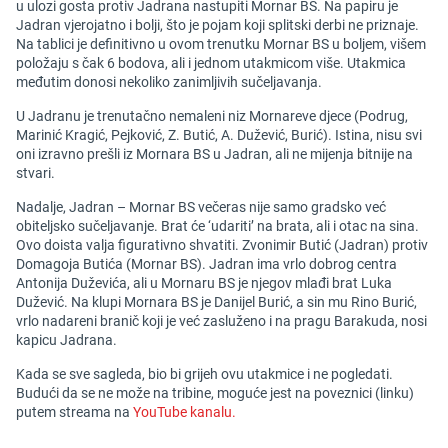
u ulozi gosta protiv Jadrana nastupiti Mornar BS. Na papiru je
Jadran vjerojatno i bolji, što je pojam koji splitski derbi ne priznaje.
Na tablici je definitivno u ovom trenutku Mornar BS u boljem, višem
položaju s čak 6 bodova, ali i jednom utakmicom više. Utakmica
međutim donosi nekoliko zanimljivih sučeljavanja.
U Jadranu je trenutačno nemaleni niz Mornareve djece (Podrug,
Marinić Kragić, Pejković, Z. Butić, A. Dužević, Burić). Istina, nisu svi
oni izravno prešli iz Mornara BS u Jadran, ali ne mijenja bitnije na
stvari.
Nadalje, Jadran – Mornar BS večeras nije samo gradsko već
obiteljsko sučeljavanje. Brat će ‘udariti’ na brata, ali i otac na sina.
Ovo doista valja figurativno shvatiti. Zvonimir Butić (Jadran) protiv
Domagoja Butića (Mornar BS). Jadran ima vrlo dobrog centra
Antonija Duževića, ali u Mornaru BS je njegov mlađi brat Luka
Dužević. Na klupi Mornara BS je Danijel Burić, a sin mu Rino Burić,
vrlo nadareni branič koji je već zasluženo i na pragu Barakuda, nosi
kapicu Jadrana.
Kada se sve sagleda, bio bi grijeh ovu utakmice i ne pogledati.
Budući da se ne može na tribine, moguće jest na poveznici (linku)
putem streama na
YouTube kanalu.