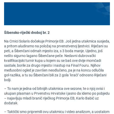
Šibensko-riječki dvoboj br. 2
Na Crnici Solaris dočekuje Primorje EB. Još jedna utakmica susjeda,
a pritom aludiramo na položaj na prvenstvenoj ljestvici. Riječani su
peti, a Šibenčani odmah mjesto iza, s 3 boda manje. Ujedno, još
nešto sigurno lagano Šibenčane peče. Nedavni dubrovački
kvalifikacijski turnir kupa u kojem su se baš ove dvije momčadi
sastale, borile za drugo mjesto i nastup na Final Fouru. Njihov
međusobni ogled je završen neodlučeno, pa je na koncu odlučila
gol-razlika, a tu su Šibenčani bili za 2 gola ‘kraći’ odnosno Riječani
bolji.
– To nam je jedna od bitnijih utakmica ove sezone, te o njoj ovisi i
ukupan plasman u Prvenstvu Hrvatske i jasno da idemo po pobjedu
– najavljuju mladi branič riječkog Primorja EB, Karlo Babić uz
dodatak.
– Taktički smo pripremili ovu utakmicu i video analizom, a uostalom