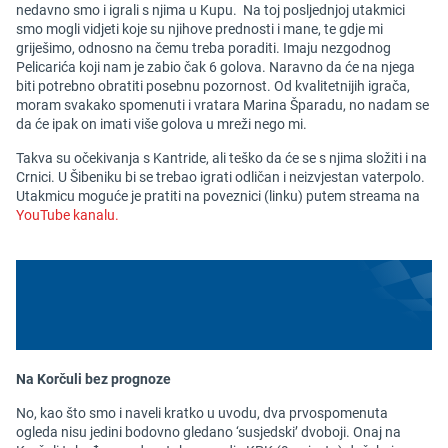
nedavno smo i igrali s njima u Kupu. Na toj posljednjoj utakmici
smo mogli vidjeti koje su njihove prednosti i mane, te gdje mi
griješimo, odnosno na čemu treba poraditi. Imaju nezgodnog
Pelicarića koji nam je zabio čak 6 golova. Naravno da će na njega
biti potrebno obratiti posebnu pozornost. Od kvalitetnijih igrača,
moram svakako spomenuti i vratara Marina Šparadu, no nadam se
da će ipak on imati više golova u mreži nego mi.
Takva su očekivanja s Kantride, ali teško da će se s njima složiti i na
Crnici. U Šibeniku bi se trebao igrati odličan i neizvjestan vaterpolo.
Utakmicu moguće je pratiti na poveznici (linku) putem streama na
YouTube kanalu.
Na Korčuli bez prognoze
No, kao što smo i naveli kratko u uvodu, dva prvospomenuta
ogleda nisu jedini bodovno gledano ‘susjedski’ dvoboji. Onaj na