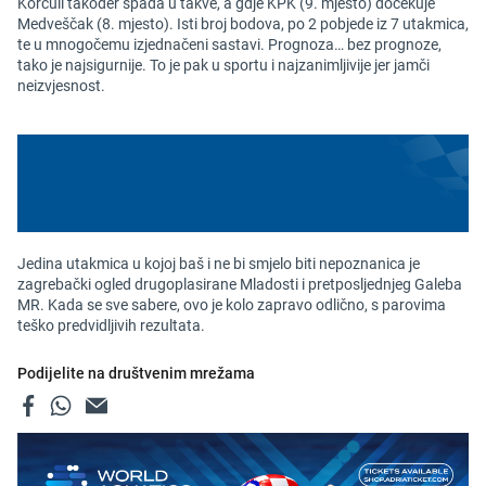
Korčuli također spada u takve, a gdje KPK (9. mjesto) dočekuje
Medveščak (8. mjesto). Isti broj bodova, po 2 pobjede iz 7 utakmica,
te u mnogočemu izjednačeni sastavi. Prognoza… bez prognoze,
tako je najsigurnije. To je pak u sportu i najzanimljivije jer jamči
neizvjesnost.
Jedina utakmica u kojoj baš i ne bi smjelo biti nepoznanica je
zagrebački ogled drugoplasirane Mladosti i pretposljednjeg Galeba
MR. Kada se sve sabere, ovo je kolo zapravo odlično, s parovima
teško predvidljivih rezultata.
Podijelite na društvenim mrežama