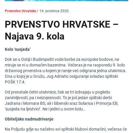
Prvenstvo Hrvatske
/
16. prosinca 2020.
PRVENSTVO HRVATSKE –
Najava 9. kola
Kolo ‘susjeda’
Dok se u Ostiji i Budimpešti vode borbe za europske bodove, ne
miruje se ni u domaćim bazenima. Večeras je na rasporedu 9. kolo
državnog prvenstva u kojem je ranije već odigrana jedna utakmica.
Ona u kojoj je u Gružu, Jug Adriatic osiguranje svladao splitski
POŠK 17:4.
Od preostale četiri utakmice, čak se tri izdvajaju u pogledu
zanimljivosti, pa i neizvjesnosti. To je još jedan splitski derbi
Jadrana i Mornara BS, ali i šibenski sraz Solarisa i Primorja EB,
‘susjeda na ljestvici’. Ne i jedini u ovom kolu…
Obiteljsko nadmudrivanje
Na Poljudu gdje su načelno svi splitski klubovi domaćini, večeras će