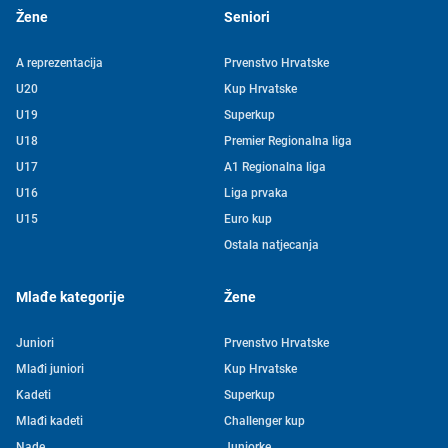
Žene
Seniori
A reprezentacija
Prvenstvo Hrvatske
U20
Kup Hrvatske
U19
Superkup
U18
Premier Regionalna liga
U17
A1 Regionalna liga
U16
Liga prvaka
U15
Euro kup
Ostala natjecanja
Mlađe kategorije
Žene
Juniori
Prvenstvo Hrvatske
Mlađi juniori
Kup Hrvatske
Kadeti
Superkup
Mlađi kadeti
Challenger kup
Nade
Juniorke