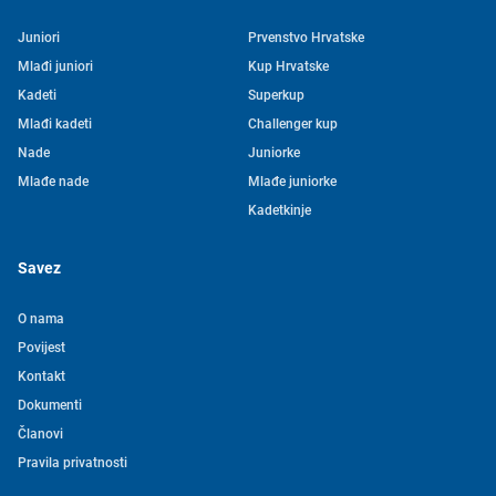
Juniori
Prvenstvo Hrvatske
Mlađi juniori
Kup Hrvatske
Kadeti
Superkup
Mlađi kadeti
Challenger kup
Nade
Juniorke
Mlađe nade
Mlađe juniorke
Kadetkinje
Savez
O nama
Povijest
Kontakt
Tjedni newsletter HVS-a
Dokumenti
Članovi
Pretplatite se na mašu mailing listu kako ne biste propustili
Pravila privatnosti
novosti iz svijeta vaterpola