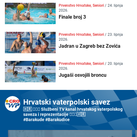
Prvenstvo Hrvatske, Seniori
/
24. lipnja
2026.
Finale broj 3
Prvenstvo Hrvatske, Seniori
/
23. lipnja
2026.
Jadran u Zagreb bez Zovića
Prvenstvo Hrvatske, Seniori
/
20. lipnja
2026.
Jugaši osvojili broncu
Hrvatski vaterpolski savez
🇭🇷 🤽🏼‍♂️ Službeni TV kanal hrvatskog vaterpolskog
saveza i reprezentacije 🤽🏼‍♀️🇭🇷
#Barakude #Barakudice