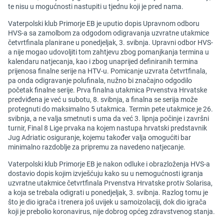
te nisu u mogućnosti nastupiti u tjednu koji je pred nama.
Vaterpolski klub Primorje EB je uputio dopis Upravnom odboru
HVS-a sa zamolbom za odgodom odigravanja uzvratne utakmice
četvrtfinala planirane u ponedjeljak, 3. svibnja. Upravni odbor HVS-
a nije mogao udovoljiti tom zahtjevu zbog pomanjkanja termina u
kalendaru natjecanja, kao i zbog unaprijed definiranih termina
prijenosa finalne serije na HTV-u. Pomicanje uzvrata četvrtfinala,
pa onda odigravanje polufinala, nužno bi značajno odgodilo
početak finalne serije. Prva finalna utakmica Prvenstva Hrvatske
predviđena je već u subotu, 8. svibnja, a finalna se serija može
protegnuti do maksimalno 5 utakmica. Termin pete utakmice je 26.
svibnja, a ne valja smetnuti s uma da već 3. lipnja počinje i završni
turnir, Final 8 Lige prvaka na kojem nastupa hrvatski predstavnik
Jug Adriatic osiguranje, kojemu također valja omogućiti bar
minimalno razdoblje za pripremu za navedeno natjecanje.
Vaterpolski klub Primorje EB je nakon odluke i obrazloženja HVS-a
dostavio dopis kojim izvješćuju kako su u nemogućnosti igranja
uzvratne utakmice četvrtfinala Prvenstva Hrvatske protiv Solarisa,
a koja se trebala odigrati u ponedjeljak, 3. svibnja. Razlog tomu je
što je dio igrača i trenera još uvijek u samoizolaciji, dok dio igrača
koji je prebolio koronavirus, nije dobrog općeg zdravstvenog stanja.