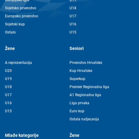
Olimpijske igre
U19
Svjetsko prvenstvo
U18
Europsko prvenstvo
U17
Svjetski kup
U16
Ostalo
U15
Žene
Seniori
A reprezentacija
Prvenstvo Hrvatske
U20
Kup Hrvatske
U19
Superkup
U18
Premier Regionalna liga
U17
A1 Regionalna liga
U16
Liga prvaka
U15
Euro kup
Ostala natjecanja
Mlađe kategorije
Žene