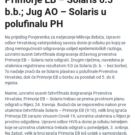
b.b.; Jug AO – Solaris u
polufinalu PH
Na prijedlog Povjerenika za natjecanje Milivoja Bebića, Upravni
odbor Hrvatskog vaterpolskog saveza donio je odluku po kojoj se
zbog nemogućnosti odigravanja uslijed epidemioloških razloga,
uzvratni susret četvrtfinala doigravanja državnog prvenstva
Primorje EB – Solaris neće odigrati. Drugim riječima, navedena je
utakmica registrirana rezultatom 5:0 za Solaris (b. b. – bez borbe).
To nadalje znači da se Solaris plasirao u polufinale Prvenstva
Hrvatske, dok će Primorje EB u borbu za poredak od 5. do 8.
mjesta.
Naime, uzvratni susret četvrtfinala doigravanja Prvenstva
Hrvatske, Primorje EB – Solaris trebao se prema prvotnom planu
odigrati u Rijeci, 24. travnja. Budući da se neposredno nakon prve
utakmice četvrtfinala Solaris – Primorje EB (9:10), velik broj igrača
Primorja EB zarazio virusom Covid-19, uzvratna utakmica u Rijeci je
prvotno odgođena. Upravni odbor HVS-a donio je odluku temeljem
koje se uzvratna utakmica trebala odigrati u ponedjeljak, 3. svibnja.
Na žalost, velik je broj igrača Primorja EB još uvijek u samoizolaciji,