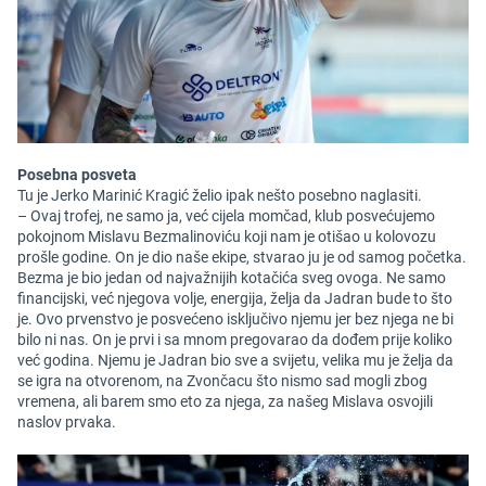
Posebna posveta
Tu je Jerko Marinić Kragić želio ipak nešto posebno naglasiti.
– Ovaj trofej, ne samo ja, već cijela momčad, klub posvećujemo
pokojnom Mislavu Bezmalinoviću koji nam je otišao u kolovozu
prošle godine. On je dio naše ekipe, stvarao ju je od samog početka.
Bezma je bio jedan od najvažnijih kotačića sveg ovoga. Ne samo
financijski, već njegova volje, energija, želja da Jadran bude to što
je. Ovo prvenstvo je posvećeno isključivo njemu jer bez njega ne bi
bilo ni nas. On je prvi i sa mnom pregovarao da dođem prije koliko
već godina. Njemu je Jadran bio sve a svijetu, velika mu je želja da
se igra na otvorenom, na Zvončacu što nismo sad mogli zbog
vremena, ali barem smo eto za njega, za našeg Mislava osvojili
naslov prvaka.