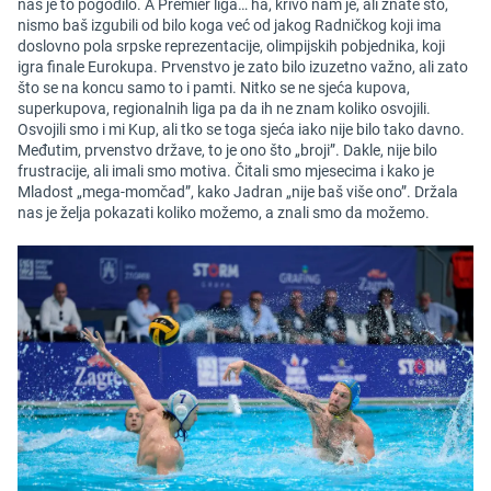
nas je to pogodilo. A Premier liga… ha, krivo nam je, ali znate što,
nismo baš izgubili od bilo koga već od jakog Radničkog koji ima
doslovno pola srpske reprezentacije, olimpijskih pobjednika, koji
igra finale Eurokupa. Prvenstvo je zato bilo izuzetno važno, ali zato
što se na koncu samo to i pamti. Nitko se ne sjeća kupova,
superkupova, regionalnih liga pa da ih ne znam koliko osvojili.
Osvojili smo i mi Kup, ali tko se toga sjeća iako nije bilo tako davno.
Međutim, prvenstvo države, to je ono što „broji”. Dakle, nije bilo
frustracije, ali imali smo motiva. Čitali smo mjesecima i kako je
Mladost „mega-momčad”, kako Jadran „nije baš više ono”. Držala
nas je želja pokazati koliko možemo, a znali smo da možemo.