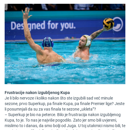
Frustracije nakon izgubljenog Kupa
Je li bilo nervoze i koliko nakon što ste izgubili sad već minule
sezone, prvo Superkup, pa finale Kupa, pa finale Premier lige? Jeste
li posumnjali da su za vas finala te sezone „ukleta”?
– Superkup je bio na peterce. Bilo je frustracija nakon izgubljenog
Kupa, to je. To nas je najviše pogodilo. Zato jer smo bili uvjereni,
mislimo to i danas, da smo bolji od Juga. U toj utakmici nismo bili, te