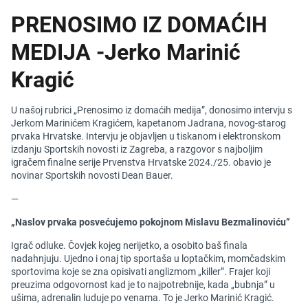
PRENOSIMO IZ DOMAĆIH
MEDIJA -Jerko Marinić
Kragić
U našoj rubrici „Prenosimo iz domaćih medija”, donosimo intervju s
Jerkom Marinićem Kragićem, kapetanom Jadrana, novog-starog
prvaka Hrvatske. Intervju je objavljen u tiskanom i elektronskom
izdanju Sportskih novosti iz Zagreba, a razgovor s najboljim
igračem finalne serije Prvenstva Hrvatske 2024./25. obavio je
novinar Sportskih novosti Dean Bauer.
—
„Naslov prvaka posvećujemo pokojnom Mislavu Bezmalinoviću”
Igrač odluke. Čovjek kojeg nerijetko, a osobito baš finala
nadahnjuju. Ujedno i onaj tip sportaša u loptačkim, momčadskim
sportovima koje se zna opisivati anglizmom „killer”. Frajer koji
preuzima odgovornost kad je to najpotrebnije, kada „bubnja” u
ušima, adrenalin luduje po venama. To je Jerko Marinić Kragić.