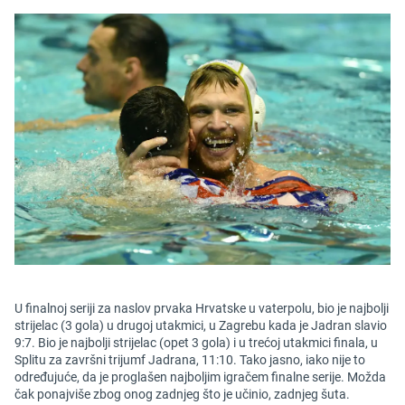
U finalnoj seriji za naslov prvaka Hrvatske u vaterpolu, bio je najbolji
strijelac (3 gola) u drugoj utakmici, u Zagrebu kada je Jadran slavio
9:7. Bio je najbolji strijelac (opet 3 gola) i u trećoj utakmici finala, u
Splitu za završni trijumf Jadrana, 11:10. Tako jasno, iako nije to
određujuće, da je proglašen najboljim igračem finalne serije. Možda
čak ponajviše zbog onog zadnjeg što je učinio, zadnjeg šuta.