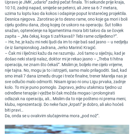
Upravo je JMK „udario” zadnji pečat finala. Tri sekunde prije kraja,
10:10, zadnji napad, smiješe se peterci, ali Jere sa 6-7 metara,
uzima tu loptu kao da kokos i odapinje poput krstarećeg projektila.
Desnica njegova. Zarotirao je to desno rame, ono koje ga mori i boli
cijelu godinu dana, zbog kojeg će uskoro na operaciju. Šut toliko
snažan, opterećenje na ligamentima mora biti takvo da se čovjek
zapita – „Ma čekaj, koga ti zafrkavaš? Tebi rame ozlijeđeno?”.
– He, he, je kažu mi neki ljudi da im to nije baš sad jasno – u nedjelju
će iz šampionskog Jadrana, Jerko Marinić Kragić.
– Čak mi i liječnici kažu da ne razumiju. Još tamo u siječnju, kad je
došao neki stariji nalaz, doktor mi je rekao jasno – „Treba ti hitna
operacija, ne znam što čekaš”. Mislim je, boljelo me cijelo vrijeme,
nije tajna. No, mogu ja to i istrpjeti, samo malo prilagoditi. Sad, kad
smo imali 7 dana između druge i treće finalne, trener Marelja nas je
sve odlučio malo odmoriti. Nisam igrao ni onu Ligu prvaka, zadnje
kolo. To mi je puno pomoglo. Zapravo, jednu utakmicu tjedno uz
određene terapije i vježbe bi čak možda mogao i prolongirati
odlazak na operaciju, ali… Mislim da to nije pošteno ni prema meni,
klubu, reprezentaciji. Do neke faze „krpati” je dobro, ali ako hoćeš
biti pravi…
Da, onda se u ovakvim slučajevima mora „pod nož”.