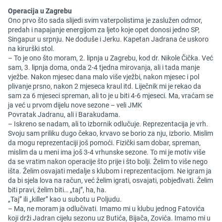
Operacija u Zagrebu
Ono prvo što sada slijedi svim vaterpolistima je zaslužen odmor,
predah i napajanje energijom za ljeto koje opet donosi jedno SP,
Singapur u srpnju. Ne doduše i Jerku. Kapetan Jadrana će uskoro
na kirurški stol.
– To je ono što moram, 2. lipnja u Zagrebu, kod dr. Nikole Čička. Već
sam, 3. lipnja doma, onda 2-4 tjedna mirovanja, ali i tada manje
vježbe. Nakon mjesec dana malo više vježbi, nakon mjesec i pol
plivanje prsno, nakon 2 mjeseca kraul itd. Liječnik mi je rekao da
sam za 6 mjeseci spreman, ali to je u biti 4-6 mjeseci. Ma, vraćam se
ja već u prvom dijelu nove sezone – veli JMK
Povratak Jadranu, ali i Barakudama.
– Iskreno se nadam, ali to izbornik odlučuje. Reprezentacija je vrh.
Svoju sam priliku dugo čekao, krvavo se borio za nju, izborio. Mislim
da mogu reprezentaciji još pomoći. Fizički sam dobar, spreman,
mislim da u meni ima još 3-4 vrhunske sezone. To mi je motiv više
da se vratim nakon operacije što prije i što bolji. Želim to više nego
išta. Želim osvajati medalje s klubom i reprezentacijom. Ne igram ja
da bi sjela lova na račun, već želim igrati, osvajati, pobjeđivati. Želim
biti pravi, želim biti… „taj”, ha, ha.
„Taj” ili „killer” kao u subotu u Poljudu.
– Ma, ne moram ja odlučivati. Imamo mi u klubu jednog Fatovića
koji drži Jadran cijelu sezonu uz Butića, Bijača, Zovića. Imamo mi u