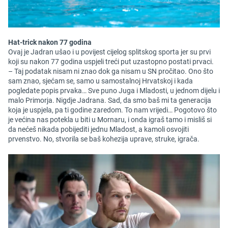
Hat-trick nakon 77 godina
Ovaj je Jadran ušao i u povijest cijelog splitskog sporta jer su prvi
koji su nakon 77 godina uspjeli treći put uzastopno postati prvaci.
– Taj podatak nisam ni znao dok ga nisam u SN pročitao. Ono što
sam znao, sjećam se, samo u samostalnoj Hrvatskoj i kada
pogledate popis prvaka… Sve puno Juga i Mladosti, u jednom dijelu i
malo Primorja. Nigdje Jadrana. Sad, da smo baš mi ta generacija
koja je uspjela, pa ti godine zaredom. To nam vrijedi… Pogotovo što
je većina nas potekla u biti u Mornaru, i onda igraš tamo i misliš si
da nećeš nikada pobijediti jednu Mladost, a kamoli osvojiti
prvenstvo. No, stvorila se baš kohezija uprave, struke, igrača.