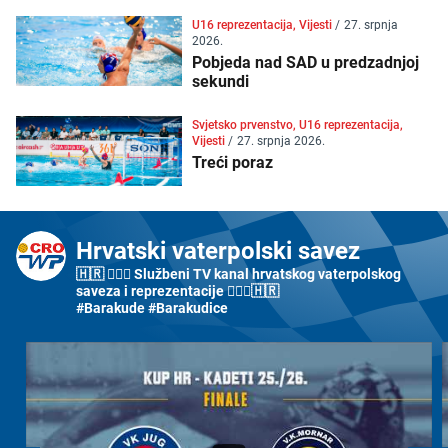
U16 reprezentacija, Vijesti
/
27. srpnja
2026.
Pobjeda nad SAD u predzadnjoj
sekundi
Svjetsko prvenstvo, U16 reprezentacija,
Vijesti
/
27. srpnja 2026.
Treći poraz
Hrvatski vaterpolski savez
🇭🇷 🤽🏼‍♂️ Službeni TV kanal hrvatskog vaterpolskog
saveza i reprezentacije 🤽🏼‍♀️🇭🇷
#Barakude #Barakudice