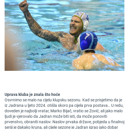
Uprava kluba je znala što hoće
Osvrnimo se malo na cijelu klupsku sezonu. Kad se prisjetimo da je
iz Jadrana u ljeto 2024. otišla skoro pa cijela prva postava… U redu,
doveden je najbolji vratar, Marko Bijač, vratio se Zović, ali jako malo
ljudi je vjerovalo da Jadran može biti isti, da može ponoviti
prvenstvo, obraniti naslov. Naslov prvaka države, pobjeda u finalnoj
seriji je dakako kruna, ali cijele sezone je Jadran igrao jako dobar