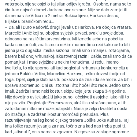
vaterpolo, nije se osjetio taj silan odljev igrača. Osobno, nama se to
čini kao najveći domet Jadrana ove sezone. Nije se dalo zamijetiti
da nema više Vrlića na 2 metra, Bukića lijevo, Harkova desno,
Biljake u braničkom redu…
– Da, ali i Đuro Radović, drugi ljevak uz Harkova. Pa obojica vratara,
Marcelić i Anić koji su obojica svjetski prvaci, svak’ u svoje doba,
odnosno na različitim prvenstvima. Mi između sebe na početku
kada smo pričali, znali smo u nekim momentima reći kako će to biti
jedna jako dugačka i teška sezona. Imali smo i manje u rotacijama,
barem baš onoj vrhunskoj, iskustvenoj razini. Dakle, znali smo da će
pomanjkati i mao svježine u nekim trenucima. U redu, imamo
kvalitetu, to nije sporno, ali kad pogledati vrhunsku konkurenciju u
jednom Bukiću, Vrliću, Marceliću Harkovu, teško dovesti bolje od
toga. Opet, cijeli je klub naš tu pokazao da zna i da se može. Ja bih i
upravu spomenuo. Oni su isto znali što hoće i što rade. Jedno smo
imali. Zadržali smo neki kostur, ekipu koja je tu skupa 3-4 godine.
Nije dovoljno uvijek uložiti jako puno i očekivati uspjehe, iako niti to
nije pravilo. Pogledajte Ferencvaros, uložili su strašno puno, ali ih
zato danas nitko ne može pobijediti. Naša je želja i kvaliteta došla
do izražaja, a zadržani kostur momčadi presudan. Plus
razumijevanja našeg kondicijskog trenera Joška Joke Kuhara. Taj
ima toliko razumijevanja za nas, točno zna kad nas treba pustiti,
kad „stisnuti”, on s nama razgovara. Njegove su zasluge ogromne.