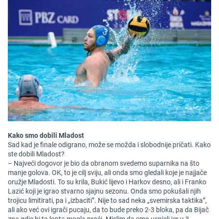
Kako smo dobili Mladost
Sad kad je finale odigrano, može se možda i slobodnije pričati. Kako
ste dobili Mladost?
– Najveći dogovor je bio da obranom svedemo suparnika na što
manje golova. OK, to je cilj sviju, ali onda smo gledali koje je najjače
oružje Mladosti. To su krila, Bukić lijevo i Harkov desno, ali i Franko
Lazić koji je igrao stvarno sjajnu sezonu. Onda smo pokušali njih
trojicu limitirati, pa i „izbaciti”. Nije to sad neka „svemirska taktika”,
ali ako već ovi igrači pucaju, da to bude preko 2-3 bloka, pa da Bijač
zna gdje bi ta lopta mogla proći. Mislim da smo uspjeli jer u 3