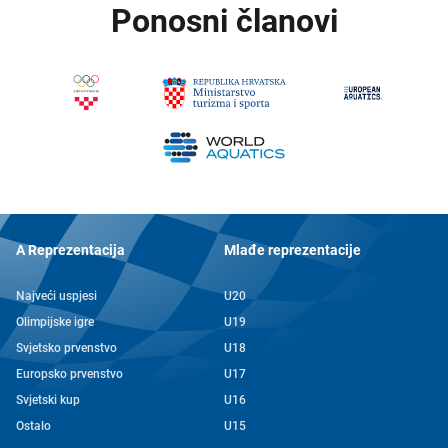
Ponosni članovi
A Reprezentacija
Mlađe reprezentacije
Najveći uspjesi
U20
Olimpijske igre
U19
Svjetsko prvenstvo
U18
Europsko prvenstvo
U17
Svjetski kup
U16
Ostalo
U15