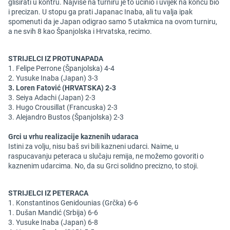
glisirati u kontru. Najviše na turniru je to učinio i uvijek na koncu bio
i precizan. U stopu ga prati Japanac Inaba, ali tu valja ipak
spomenuti da je Japan odigrao samo 5 utakmica na ovom turniru,
a ne svih 8 kao Španjolska i Hrvatska, recimo.
STRIJELCI IZ PROTUNAPADA
1. Felipe Perrone (Španjolska) 4-4
2. Yusuke Inaba (Japan) 3-3
3. Loren Fatović (HRVATSKA) 2-3
3. Seiya Adachi (Japan) 2-3
3. Hugo Crousillat (Francuska) 2-3
3. Alejandro Bustos (Španjolska) 2-3
Grci u vrhu realizacije kaznenih udaraca
Istini za volju, nisu baš svi bili kazneni udarci. Naime, u
raspucavanju peteraca u slučaju remija, ne možemo govoriti o
kaznenim udarcima. No, da su Grci solidno precizno, to stoji.
STRIJELCI IZ PETERACA
1. Konstantinos Genidounias (Grčka) 6-6
1. Dušan Mandić (Srbija) 6-6
3. Yusuke Inaba (Japan) 6-8