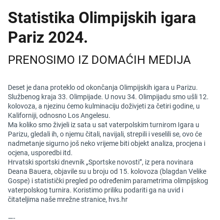
Statistika Olimpijskih igara
Pariz 2024.
PRENOSIMO IZ DOMAĆIH MEDIJA
Deset je dana proteklo od okončanja Olimpijskih igara u Parizu.
Službenog kraja 33. Olimpijade. U novu 34. Olimpijadu smo ušli 12.
kolovoza, a njezinu ćemo kulminaciju doživjeti za četiri godine, u
Kaliforniji, odnosno Los Angelesu.
Ma koliko smo živjeli iz sata u sat vaterpolskim turnirom Igara u
Parizu, gledali ih, o njemu čitali, navijali, strepili i veselili se, ovo će
nadmetanje sigurno još neko vrijeme biti objekt analiza, procjena i
ocjena, usporedbi itd.
Hrvatski sportski dnevnik „Sportske novosti”, iz pera novinara
Deana Bauera, objavile su u broju od 15. kolovoza (blagdan Velike
Gospe) i statistički pregled po određenim parametrima olimpijskog
vaterpolskog turnira. Koristimo priliku podariti ga na uvid i
čitateljima naše mrežne stranice, hvs.hr
—-