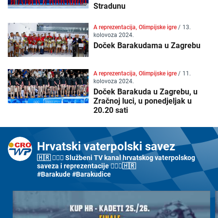
Stradunu
A reprezentacija, Olimpijske igre
/
13.
kolovoza 2024.
Doček Barakudama u Zagrebu
A reprezentacija, Olimpijske igre
/
11.
kolovoza 2024.
Doček Barakuda u Zagrebu, u
Zračnoj luci, u ponedjeljak u
20.20 sati
Hrvatski vaterpolski savez
🇭🇷 🤽🏼‍♂️ Službeni TV kanal hrvatskog vaterpolskog
saveza i reprezentacije 🤽🏼‍♀️🇭🇷
#Barakude #Barakudice