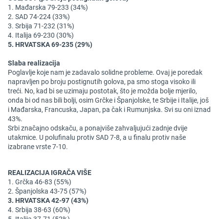
1. Mađarska 79-233 (34%)
2. SAD 74-224 (33%)
3. Srbija 71-232 (31%)
4. Italija 69-230 (30%)
5. HRVATSKA 69-235 (29%)
Slaba realizacija
Poglavlje koje nam je zadavalo solidne probleme. Ovaj je poredak
napravljen po broju postignutih golova, pa smo stoga visoko ili
treći. No, kad bi se uzimaju postotak, što je možda bolje mjerilo,
onda bi od nas bili bolji, osim Grčke i Španjolske, te Srbije i Italije, još
i Mađarska, Francuska, Japan, pa čak i Rumunjska. Svi su oni iznad
43%.
Srbi značajno odskaču, a ponajviše zahvaljujući zadnje dvije
utakmice. U polufinalu protiv SAD 7-8, a u finalu protiv naše
izabrane vrste 7-10.
REALIZACIJA IGRAČA VIŠE
1. Grčka 46-83 (55%)
2. Španjolska 43-75 (57%)
3. HRVATSKA 42-97 (43%)
4. Srbija 38-63 (60%)