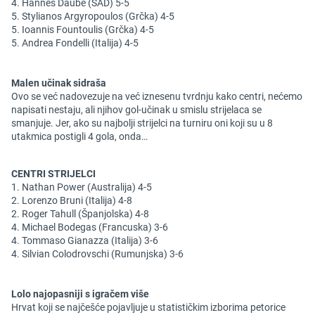
4. Hannes Daube (SAD) 5-5
5. Stylianos Argyropoulos (Grčka) 4-5
5. Ioannis Fountoulis (Grčka) 4-5
5. Andrea Fondelli (Italija) 4-5
Malen učinak sidraša
Ovo se već nadovezuje na već iznesenu tvrdnju kako centri, nećemo
napisati nestaju, ali njihov gol-učinak u smislu strijelaca se
smanjuje. Jer, ako su najbolji strijelci na turniru oni koji su u 8
utakmica postigli 4 gola, onda…
CENTRI STRIJELCI
1. Nathan Power (Australija) 4-5
2. Lorenzo Bruni (Italija) 4-8
2. Roger Tahull (Španjolska) 4-8
4. Michael Bodegas (Francuska) 3-6
4. Tommaso Gianazza (Italija) 3-6
4. Silvian Colodrovschi (Rumunjska) 3-6
Lolo najopasniji s igračem više
Hrvat koji se najčešće pojavljuje u statističkim izborima petorice