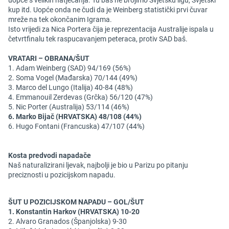
uopće s velikih natjecanja. Tu baš ne brojimo Svjetsku ligu, Svjetski
kup itd. Uopće onda ne čudi da je Weinberg statistički prvi čuvar
mreže na tek okončanim Igrama.
Isto vrijedi za Nica Portera čija je reprezentacija Australije ispala u
četvrtfinalu tek raspucavanjem peteraca, protiv SAD baš.
VRATARI – OBRANA/ŠUT
1. Adam Weinberg (SAD) 94/169 (56%)
2. Soma Vogel (Mađarska) 70/144 (49%)
3. Marco del Lungo (Italija) 40-84 (48%)
4. Emmanouil Zerdevas (Grčka) 56/120 (47%)
5. Nic Porter (Australija) 53/114 (46%)
6. Marko Bijač (HRVATSKA) 48/108 (44%)
6. Hugo Fontani (Francuska) 47/107 (44%)
Kosta predvodi napadače
Naš naturalizirani ljevak, najbolji je bio u Parizu po pitanju
preciznosti u pozicijskom napadu.
ŠUT U POZICIJSKOM NAPADU – GOL/ŠUT
1. Konstantin Harkov (HRVATSKA) 10-20
2. Alvaro Granados (Španjolska) 9-30