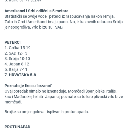
5. Italija 37-71 (52%)
Amerikanci i Srbi odlični s 5 metara
Statistički se ovdje vode i peterci iz raspucavanja nakon remija.
Zato ih Grci i Amerikanci imaju puno. No, iz kaznenih udaraca Srbija
je nepogrešiva, vrlo blizu su i SAD.
PETERCI
1. Grčka 15-19
2. SAD 12-13
3. Srbija 10-10
4. Japan 8-12
5. Italija 7-11
7. HRVATSKA 5-8
Poznato je tko su ‘brzanci’
Ovaj poredak nimalo ne iznenađuje. Momčadi Španjolske, Italije,
kao i Mađarske, te hitri Japanci, poznate su to kao plivački vrlo brze
momčadi.
Brojke su omjer golova i isplivanih protunapada.
PROTUNAPAD