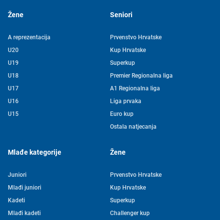
Žene
Seniori
A reprezentacija
Prvenstvo Hrvatske
U20
Kup Hrvatske
U19
Superkup
U18
Premier Regionalna liga
U17
A1 Regionalna liga
U16
Liga prvaka
U15
Euro kup
Ostala natjecanja
Mlađe kategorije
Žene
Juniori
Prvenstvo Hrvatske
Mlađi juniori
Kup Hrvatske
Kadeti
Superkup
Mlađi kadeti
Challenger kup