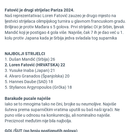
Fatović je drugi strijelac Pariza 2024.
Naš reprezentativac Loren Fatović zauzeo je drugo mjesto na
ljestvici strijelaca olimpijskog turnira u glavnom francuskom gradu.
Briljirao je protiv Mađara s 5 golova. Prvi strijelac OI je Srbin, ljevak
Mandić koji je postigao 4 gola više. Najviše, čak 7 ih je dao već u 1.
kolu protiv Japana kada je Srbija jedva svladala tog suparnika
NAJBOLJI STRIJELCI
1. Dušan Mandić (Srbija) 26
2. Loren Fatović (HRVATSKA) 22
3. Yusuke Inaba (Japan) 21
4. Alvaro Granados (Španjolska) 20
5. Hannes Daube (SAD) 18
5. Stylianos Argyropoulos (Grčka) 18
Barakude pucale najviše
Iako se to mnogima tako ne čini, brojke su neumoljive. Najviše
šuteva prema suparničkim vratima uputili su baš naši igrači. Ne
puno više u odnosu na konkurenciju, ali nominalno najviše.
Preciznost međutim nije bila najbolja.
GOL/ŠUT (po broju postignutih golova)