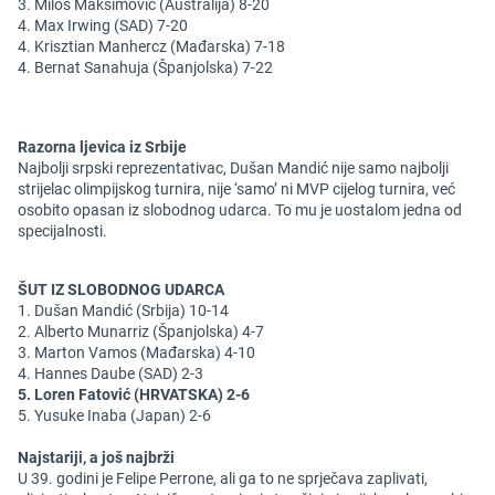
3. Miloš Maksimović (Australija) 8-20
4. Max Irwing (SAD) 7-20
4. Krisztian Manhercz (Mađarska) 7-18
4. Bernat Sanahuja (Španjolska) 7-22
Razorna ljevica iz Srbije
Najbolji srpski reprezentativac, Dušan Mandić nije samo najbolji
strijelac olimpijskog turnira, nije ‘samo’ ni MVP cijelog turnira, već
osobito opasan iz slobodnog udarca. To mu je uostalom jedna od
specijalnosti.
ŠUT IZ SLOBODNOG UDARCA
1. Dušan Mandić (Srbija) 10-14
2. Alberto Munarriz (Španjolska) 4-7
3. Marton Vamos (Mađarska) 4-10
4. Hannes Daube (SAD) 2-3
5. Loren Fatović (HRVATSKA) 2-6
5. Yusuke Inaba (Japan) 2-6
Najstariji, a još najbrži
U 39. godini je Felipe Perrone, ali ga to ne sprječava zaplivati,