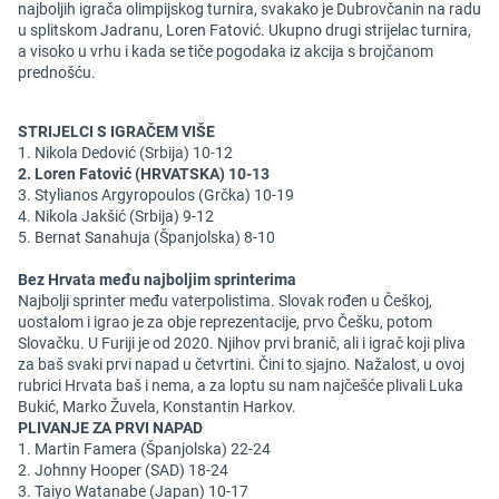
najboljih igrača olimpijskog turnira, svakako je Dubrovčanin na radu
u splitskom Jadranu, Loren Fatović. Ukupno drugi strijelac turnira,
a visoko u vrhu i kada se tiče pogodaka iz akcija s brojčanom
prednošću.
STRIJELCI S IGRAČEM VIŠE
1. Nikola Dedović (Srbija) 10-12
2. Loren Fatović (HRVATSKA) 10-13
3. Stylianos Argyropoulos (Grčka) 10-19
4. Nikola Jakšić (Srbija) 9-12
5. Bernat Sanahuja (Španjolska) 8-10
Bez Hrvata među najboljim sprinterima
Najbolji sprinter među vaterpolistima. Slovak rođen u Češkoj,
uostalom i igrao je za obje reprezentacije, prvo Češku, potom
Slovačku. U Furiji je od 2020. Njihov prvi branič, ali i igrač koji pliva
za baš svaki prvi napad u četvrtini. Čini to sjajno. Nažalost, u ovoj
rubrici Hrvata baš i nema, a za loptu su nam najčešće plivali Luka
Bukić, Marko Žuvela, Konstantin Harkov.
PLIVANJE ZA PRVI NAPAD
1. Martin Famera (Španjolska) 22-24
2. Johnny Hooper (SAD) 18-24
3. Taiyo Watanabe (Japan) 10-17