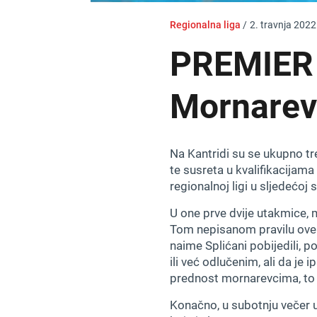
Regionalna liga
/
2. travnja 2022
PREMIER
Mornarevc
Na Kantridi su se ukupno tr
te susreta u kvalifikacijam
regionalnoj ligi u sljedećoj
U one prve dvije utakmice, 
Tom nepisanom pravilu ove s
naime Splićani pobijedili, po
ili već odlučenim, ali da je
prednost mornarevcima, to 
Konačno, u subotnju večer u 