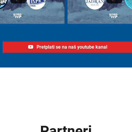
Pretplati se na naš youtube kanal
Partneri