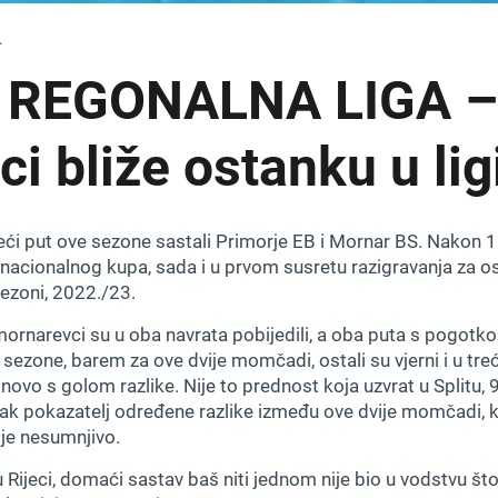
.
 REGONALNA LIGA –
i bliže ostanku u lig
eći put ove sezone sastali Primorje EB i Mornar BS. Nakon 1
a nacionalnog kupa, sada i u prvom susretu razigravanja za 
 sezoni, 2022./23.
mornarevci su u oba navrata pobijedili, a oba puta s pogotko
ezone, barem za ove dvije momčadi, ostali su vjerni i u tre
novo s golom razlike. Nije to prednost koja uzvrat u Splitu, 9
 ipak pokazatelj određene razlike između ove dvije momčadi, 
je nesumnjivo.
Rijeci, domaći sastav baš niti jednom nije bio u vodstvu što