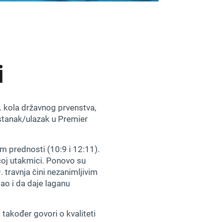
i
. kola državnog prvenstva,
ostanak/ulazak u Premier
m prednosti (10:9 i 12:11).
ćoj utakmici. Ponovo su
. travnja čini nezanimljivim
kao i da daje laganu
 također govori o kvaliteti