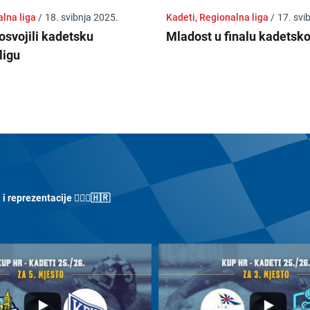
alna liga
/
18. svibnja 2025.
Kadeti, Regionalna liga
/
17. svi
osvojili kadetsku
Mladost u finalu kadetsk
ligu
 reprezentacije 🤽🏼‍♀️🇭🇷