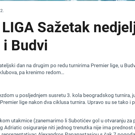
22.
LIGA Sažetak nedjelj
i Budvi
ecateljski dan na drugim po redu turnirima Premier lige, u B
ših klubova, pa krenimo redom…
om u posljednjem susretu 3. kola beogradskog turnira, jug
Premier lige nakon dva ciklusa turnira. Upravo su se tako i p
ijekom utakmice (zanemarimo li Subotićev gol u otvaranju z
g Adriatic osiguranje niti jednog trenutka nije ima prednos
grčki reprezentativac Alexandros Papanastasiou s čak 7 pog