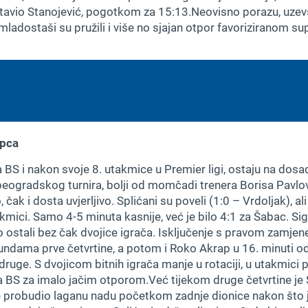
tavio Stanojević, pogotkom za 15:13.Neovisno porazu, uzevši u
ladostaši su pružili i više no sjajan otpor favoriziranom su
apca
S i nakon svoje 8. utakmice u Premier ligi, ostaju na do
beogradskog turnira, bolji od momčadi trenera Borisa Pavlovi
k i dosta uvjerljivo. Splićani su poveli (1:0 – Vrdoljak), ali to
mici. Samo 4-5 minuta kasnije, već je bilo 4:1 za Šabac. S
rzo ostali bez čak dvojice igrača. Isključenje s pravom zamjen
kundama prve četvrtine, a potom i Roko Akrap u 16. minuti 
uge. S dvojicom bitnih igrača manje u rotaciji, u utakmici p
BS za imalo jačim otporom.Već tijekom druge četvrtine je
e probudio laganu nadu početkom zadnje dionice nakon što 