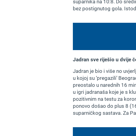
suparnika na 10:8. Do sredin
bez postignutog gola. Istod
Jadran sve riješio u dvije č
Jadran je bio i više no uvjerl
u kojoj su ‘pregazili’ Beog
preostalo u narednih 16 minu
u igri jadranaša koje je s k
pozitivnim na testu za koro
ponovo došao do plus 8 (16:
suparničkog sastava. Za Par