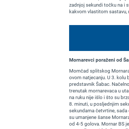
zadnjoj sekundi točku na i s
kakvom vlastitom sastavu, m
Mornarevci poraženi od Š
Momčad splitskog Mornara B
ovom natjecanju. U 3. kolu 
predstavnik Šabac. Načelno, ča
trenutak mornarevaca u utak
na ruku nije išlo i što su b
8. minuti, u posljednjim se
sekundama četvrtine, sada dr
su umanjene šanse Mornara 
od 4-5 golova. Mornar BS j