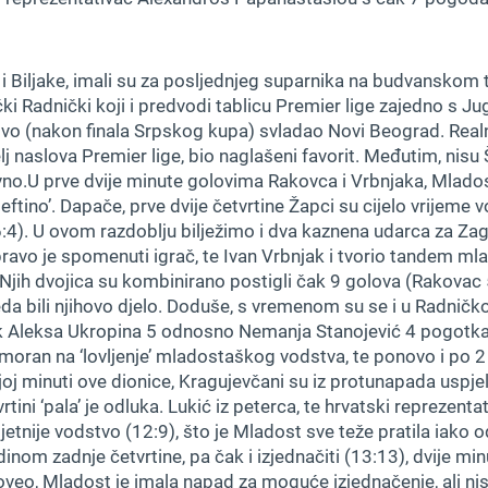
 i Biljake, imali su za posljednjeg suparnika na budvanskom tu
 Radnički koji i predvodi tablicu Premier lige zajedno s Ju
ovo (nakon finala Srpskog kupa) svladao Novi Beograd. Realn
elj naslova Premier lige, bio naglašeni favorit. Međutim, nis
vno.U prve dvije minute golovima Rakovca i Vrbnjaka, Mladost
ftino’. Dapače, prve dvije četvrtine Žapci su cijelo vrijeme vod
 6:4). U ovom razdoblju bilježimo i dva kaznena udarca za Za
ravo je spomenuti igrač, te Ivan Vrbnjak i tvorio tandem ml
 Njih dvojica su kombinirano postigli čak 9 golova (Rakovac 5
 bili njihovo djelo. Doduše, s vremenom su se i u Radničko
ak Aleksa Ukropina 5 odnosno Nemanja Stanojević 4 pogotka.
rimoran na ‘lovljenje’ mladostaškog vodstva, te ponovo i po 2 r
oj minuti ove dionice, Kragujevčani su iz protunapada uspjeli
rtini ‘pala’ je odluka. Lukić iz peterca, te hrvatski reprezent
nije vodstvo (12:9), što je Mladost sve teže pratila iako odu
inom zadnje četvrtine, pa čak i izjednačiti (13:13), dvije min
oveo, Mladost je imala napad za moguće izjednačenje, ali nis