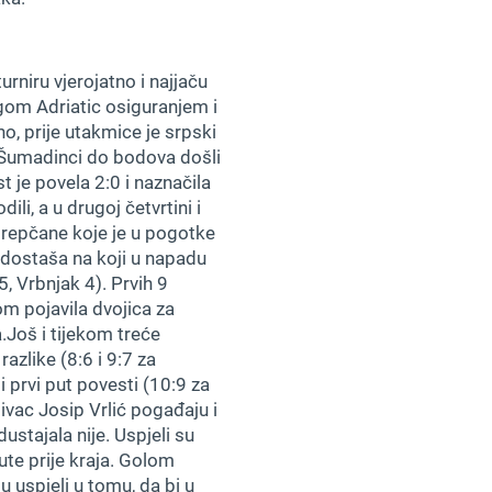
rniru vjerojatno i najjaču
gom Adriatic osiguranjem i
o, prije utakmice je srpski
u Šumadinci do bodova došli
 je povela 2:0 i naznačila
ili, a u drugoj četvrtini i
grepčane koje je u pogotke
adostaša na koji u napadu
, Vrbnjak 4). Prvih 9
m pojavila dvojica za
Još i tijekom treće
azlike (8:6 i 9:7 za
 prvi put povesti (10:9 za
ativac Josip Vrlić pogađaju i
stajala nije. Uspjeli su
ute prije kraja. Golom
u uspjeli u tomu, da bi u