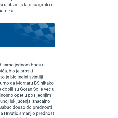
 obzir i s kim su igrali i u
parniku.
sad samo jednom bodu u
ća, bio je srpski
 je bio jedini svjetliji
igurno da Mornaru BS nikako
e dobili su Goran Solje već u
odnosno opet u posljednjim
unoj isključenja, značajno
 Šabac došao do prednosti
je Hrvatić smanjio prednost