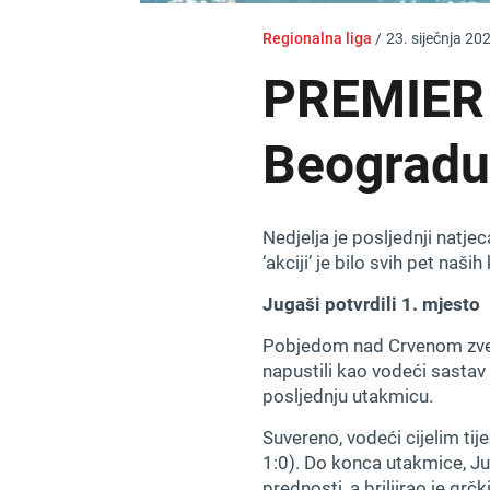
Regionalna liga
/
23. siječnja 20
PREMIER 
Beogradu 
Nedjelja je posljednji natj
‘akciji’ je bilo svih pet na
Jugaši potvrdili 1. mjesto
Pobjedom nad Crvenom zvezd
napustili kao vodeći sastav 
posljednju utakmicu.
Suvereno, vodeći cijelim t
1:0). Do konca utakmice, Ju
prednosti, a briljirao je 