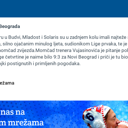
 Beograda
u u Budvi, Mladost i Solaris su u zadnjem kolu imali najteže
silno ojačanim minulog ljeta, sudionikom Lige prvaka, te je 
 momčad zvijezda.Momčad trenera Vujasinovića je pitanje pobj
 četvrtine je naime bilo 9:3 za Novi Beograd i priči je tu bio
jki postignutih i primljenih pogodaka.
mrežama