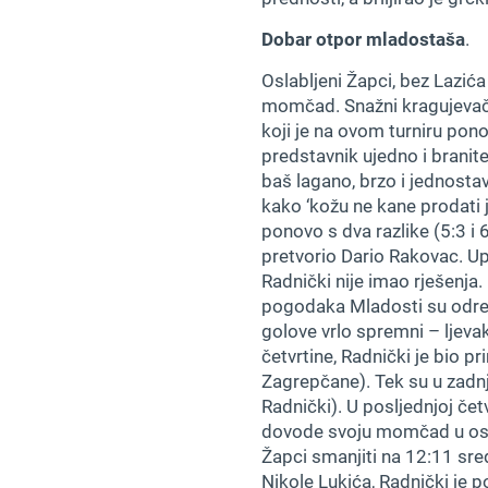
Dobar otpor mladostaša
.
Oslabljeni Žapci, bez Lazića
momčad. Snažni kragujevački
koji je na ovom turniru pon
predstavnik ujedno i branit
baš lagano, brzo i jednosta
kako ‘kožu ne kane prodati je
ponovo s dva razlike (5:3 i
pretvorio Dario Rakovac. Up
Radnički nije imao rješenja.
pogodaka Mladosti su odreda
golove vrlo spremni – ljev
četvrtine, Radnički je bio p
Zagrepčane). Tek su u zadnj
Radnički). U posljednjoj četv
dovode svoju momčad u osjet
Žapci smanjiti na 12:11 sred
Nikole Lukića, Radnički je p