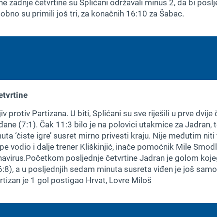
e zadnje četvrtine su Splićani održavali minus 2, da bi poslje
obno su primili još tri, za konačnih 16:10 za Šabac.
etvrtine
jiv protiv Partizana. U biti, Splićani su sve riješili u prve dvij
rađane (7:1). Čak 11:3 bilo je na polovici utakmice za Jadran
ta ‘čiste igre’ susret mirno privesti kraju. Nije međutim niti
lupe vodio i dalje trener Kliškinjić, inače pomoćnik Mile Smo
navirus.Početkom posljednje četvrtine Jadran je golom koje
8), a u posljednjih sedam minuta susreta viđen je još samo
tizan je 1 gol postigao Hrvat, Lovre Miloš