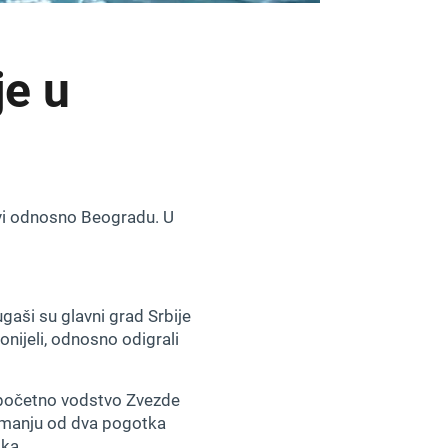
e u
udvi odnosno Beogradu. U
aši su glavni grad Srbije
onijeli, odnosno odigrali
a početno vodstvo Zvezde
t manju od dva pogotka
odaka.