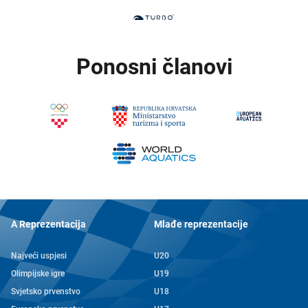
Ponosni članovi
A Reprezentacija
Mlađe reprezentacije
Najveći uspjesi
U20
Olimpijske igre
U19
Svjetsko prvenstvo
U18