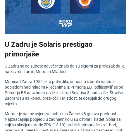
U Zadru je Solaris prestigao
primorjaše
U Zadru se od subote navečer znalo da su sigurni za prolazak dalje,
na završni turnir, Mornar i Mladost.
Momčad Zadra 1952 je to potvrdila, odnosno izborila nastup
pobjedom nad mladim Riječanima iz Primorja EB, ‘odlijepivši’ se od
Primorja EB na 4 boda razlike, ali i od Solarisa 3 boda više. Štoviše,
Zadrani su na koncu preskočili i Mladost, te dospjeli do drugog
mjesta.
Mornar je naime uvjerljivo pobijedio Žapce s 8 golova prednosti.
Najznačajniju pobjedu u zadnjem kolu su ostvarili kadeti Solarisa
koji su slavljem protiv ZPK (13:10) pretekli primorjaše za 1 bod,
osvojivši 4. mjesto i nastup na završnici u Zagrebu za mjesec i pol