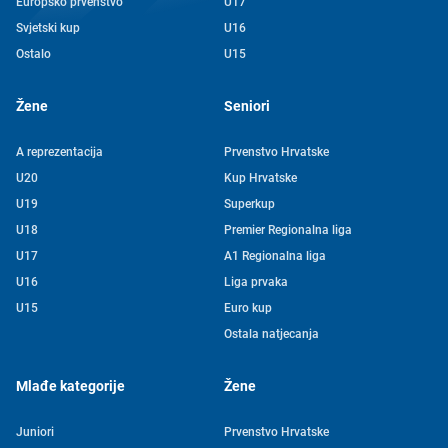
Europsko prvenstvo
U17
Svjetski kup
U16
Ostalo
U15
Žene
Seniori
A reprezentacija
Prvenstvo Hrvatske
U20
Kup Hrvatske
U19
Superkup
U18
Premier Regionalna liga
U17
A1 Regionalna liga
U16
Liga prvaka
U15
Euro kup
Ostala natjecanja
Mlađe kategorije
Žene
Juniori
Prvenstvo Hrvatske