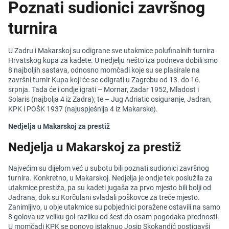
Poznati sudionici završnog
turnira
U Zadru i Makarskoj su odigrane sve utakmice polufinalnih turnira
Hrvatskog kupa za kadete. U nedjelju nešto iza podneva dobili smo
8 najboljih sastava, odnosno momčadi koje su se plasirale na
završni turnir Kupa koji će se odigrati u Zagrebu od 13. do 16.
srpnja. Tada će i ondje igrati – Mornar, Zadar 1952, Mladost i
Solaris (najbolja 4 iz Zadra); te – Jug Adriatic osiguranje, Jadran,
KPK i POŠK 1937 (najuspješnija 4 iz Makarske).
Nedjelja u Makarskoj za prestiž
Nedjelja u Makarskoj za prestiž
Najvećim su dijelom već u subotu bili poznati sudionici završnog
turnira. Konkretno, u Makarskoj. Nedjelja je ondje tek poslužila za
utakmice prestiža, pa su kadeti jugaša za prvo mjesto bili bolji od
Jadrana, dok su Korčulani svladali poškovce za treće mjesto.
Zanimljivo, u obje utakmice su pobjednici poražene ostavili na samo
8 golova uz veliku gol-razliku od šest do osam pogodaka prednosti.
U momčadi KPK se ponovo istaknuo Josip Skokandić postigavši