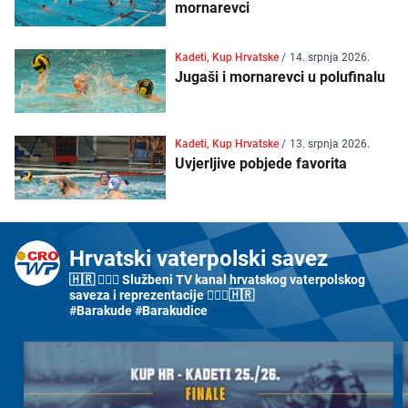
mornarevci
Kadeti, Kup Hrvatske
/
14. srpnja 2026.
Jugaši i mornarevci u polufinalu
Kadeti, Kup Hrvatske
/
13. srpnja 2026.
Uvjerljive pobjede favorita
Hrvatski vaterpolski savez
🇭🇷 🤽🏼‍♂️ Službeni TV kanal hrvatskog vaterpolskog
saveza i reprezentacije 🤽🏼‍♀️🇭🇷
#Barakude #Barakudice