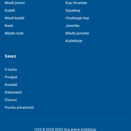
Mlađi juniori
Kup Hrvatske
Kadeti
Superkup
Mlađi kadeti
Challenger kup
Nade
Juniorke
Mlađe nade
Mlađe juniorke
Kadetkinje
Savez
O nama
Povijest
Kontakt
Tjedni newsletter HVS-a
Dokumenti
Članovi
Pretplatite se na mašu mailing listu kako ne biste propustili
Pravila privatnosti
novosti iz svijeta vaterpola
Želim primati novosti
HVS © 2020-2025 Sva prava pridržana.