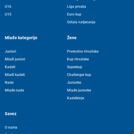
U16
Liga prvaka
U15
Euro kup
Ostala natjecanja
Mlađe kategorije
Žene
Juniori
Prvenstvo Hrvatske
Mlađi juniori
Kup Hrvatske
Kadeti
Superkup
Mlađi kadeti
Challenger kup
Nade
Juniorke
Mlađe nade
Mlađe juniorke
Kadetkinje
Savez
O nama