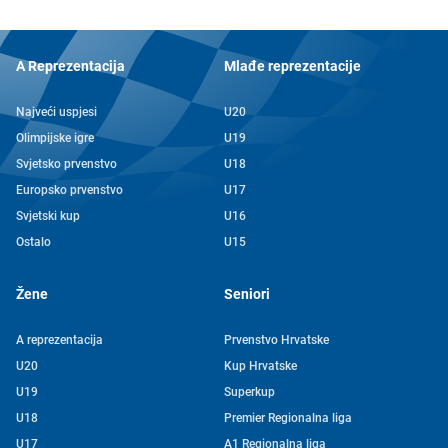
A Reprezentacija
Mlađe reprezentacije
Najveći uspjesi
U20
Olimpijske igre
U19
Svjetsko prvenstvo
U18
Europsko prvenstvo
U17
Svjetski kup
U16
Ostalo
U15
Žene
Seniori
A reprezentacija
Prvenstvo Hrvatske
U20
Kup Hrvatske
U19
Superkup
U18
Premier Regionalna liga
U17
A1 Regionalna liga