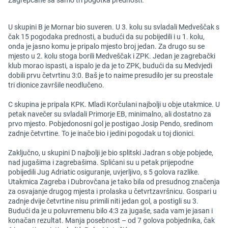
Zagrepčane sa samo tri pogotka prednosti.
U skupini B je Mornar bio suveren. U 3. kolu su svladali Medveščak s
čak 15 pogodaka prednosti, a budući da su pobijedili i u 1. kolu,
onda je jasno komu je pripalo mjesto broj jedan. Za drugo su se
mjesto u 2. kolu stoga borili Medveščak i ZPK. Jedan je zagrebački
klub morao ispasti, a ispalo je da je to ZPK, budući da su Medvjedi
dobili prvu četvrtinu 3:0. Baš je to naime presudilo jer su preostale
tri dionice završile neodlučeno.
C skupina je pripala KPK. Mladi Korčulani najbolji u obje utakmice. U
petak navečer su svladali Primorje EB, minimalno, ali dostatno za
prvo mjesto. Pobjedonosni gol je postigao Josip Pendo, sredinom
zadnje četvrtine. To je inače bio i jedini pogodak u toj dionici.
Zaključno, u skupini D najbolji je bio splitski Jadran s obje pobjede,
nad jugašima i zagrebašima. Splićani su u petak prijepodne
pobijedili Jug Adriatic osiguranje, uvjerljivo, s 5 golova razlike.
Utakmica Zagreba i Dubrovčana je tako bila od presudnog značenja
za osvajanje drugog mjesta i prolaska u četvrtzavršnicu. Gospari u
zadnje dvije četvrtine nisu primili niti jedan gol, a postigli su 3.
Budući da je u poluvremenu bilo 4:3 za jugaše, sada vam je jasan i
konačan rezultat. Manja posebnost – od 7 golova pobjednika, čak