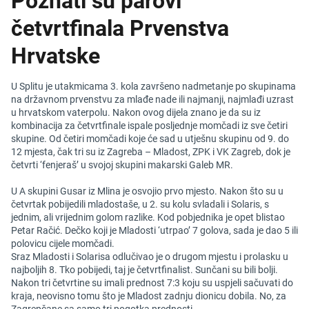
Poznati su parovi
četvrtfinala Prvenstva
Hrvatske
U Splitu je utakmicama 3. kola završeno nadmetanje po skupinama
na državnom prvenstvu za mlađe nade ili najmanji, najmlađi uzrast
u hrvatskom vaterpolu. Nakon ovog dijela znano je da su iz
kombinacija za četvrtfinale ispale posljednje momčadi iz sve četiri
skupine. Od četiri momčadi koje će sad u utješnu skupinu od 9. do
12 mjesta, čak tri su iz Zagreba – Mladost, ZPK i VK Zagreb, dok je
četvrti ‘fenjeraš’ u svojoj skupini makarski Galeb MR.
U A skupini Gusar iz Mlina je osvojio prvo mjesto. Nakon što su u
četvrtak pobijedili mladostaše, u 2. su kolu svladali i Solaris, s
jednim, ali vrijednim golom razlike. Kod pobjednika je opet blistao
Petar Račić. Dečko koji je Mladosti ‘utrpao’ 7 golova, sada je dao 5 ili
polovicu cijele momčadi.
Sraz Mladosti i Solarisa odlučivao je o drugom mjestu i prolasku u
najboljih 8. Tko pobijedi, taj je četvrtfinalist. Sunčani su bili bolji.
Nakon tri četvrtine su imali prednost 7:3 koju su uspjeli sačuvati do
kraja, neovisno tomu što je Mladost zadnju dionicu dobila. No, za