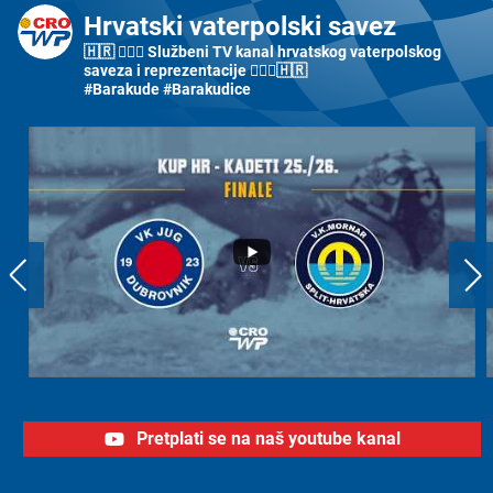
Hrvatski vaterpolski savez
🇭🇷 🤽🏼‍♂️ Službeni TV kanal hrvatskog vaterpolskog
saveza i reprezentacije 🤽🏼‍♀️🇭🇷
#Barakude #Barakudice
Pretplati se na naš youtube kanal