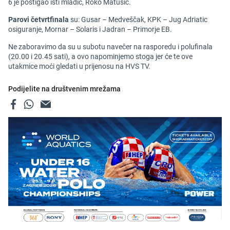
6 je postigao isti mladić, Roko Matušić.
Parovi četvrtfinala
su: Gusar – Medveščak, KPK – Jug Adriatic
osiguranje, Mornar – Solaris i Jadran – Primorje EB.
Ne zaboravimo da su u subotu navečer na rasporedu i polufinala
(20.00 i 20.45 sati), a ovo napominjemo stoga jer će te ove
utakmice moći gledati u prijenosu na HVS TV.
Podijelite na društvenim mrežama