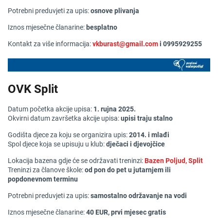
Potrebni preduvjeti za upis:
osnove plivanja
Iznos mjesečne članarine:
besplatno
Kontakt za više informacija:
vkburast@gmail.com
i 0995929255
OVK Split
Datum početka akcije upisa:
1. rujna 2025.
Okvirni datum završetka akcije upisa:
upisi traju stalno
Godišta djece za koju se organizira upis:
2014. i mlađi
Spol djece koja se upisuju u klub:
dječaci i djevojčice
Lokacija bazena gdje će se održavati treninzi:
Bazen Poljud, Split
Treninzi za članove škole:
od pon do pet u jutarnjem ili
popdonevnom terminu
Potrebni preduvjeti za upis:
samostalno održavanje na vodi
Iznos mjesečne članarine:
40 EUR, prvi mjesec gratis