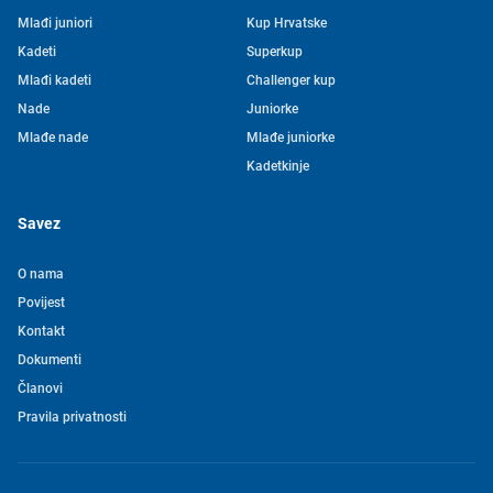
Mlađi juniori
Kup Hrvatske
Kadeti
Superkup
Mlađi kadeti
Challenger kup
Nade
Juniorke
Mlađe nade
Mlađe juniorke
Kadetkinje
Savez
O nama
Povijest
Kontakt
Tjedni newsletter HVS-a
Dokumenti
Članovi
Pretplatite se na mašu mailing listu kako ne biste propustili
Pravila privatnosti
novosti iz svijeta vaterpola
Želim primati novosti