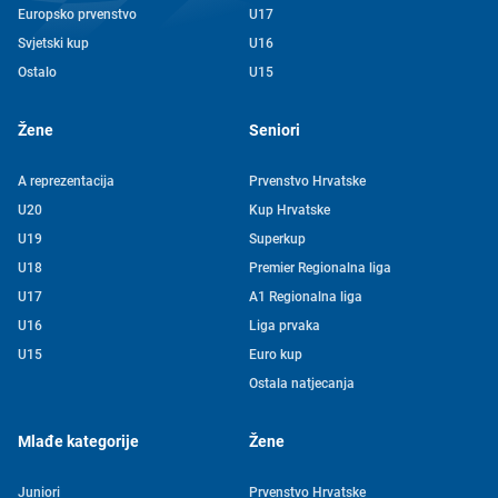
Europsko prvenstvo
U17
Svjetski kup
U16
Ostalo
U15
Žene
Seniori
A reprezentacija
Prvenstvo Hrvatske
U20
Kup Hrvatske
U19
Superkup
U18
Premier Regionalna liga
U17
A1 Regionalna liga
U16
Liga prvaka
U15
Euro kup
Ostala natjecanja
Mlađe kategorije
Žene
Juniori
Prvenstvo Hrvatske