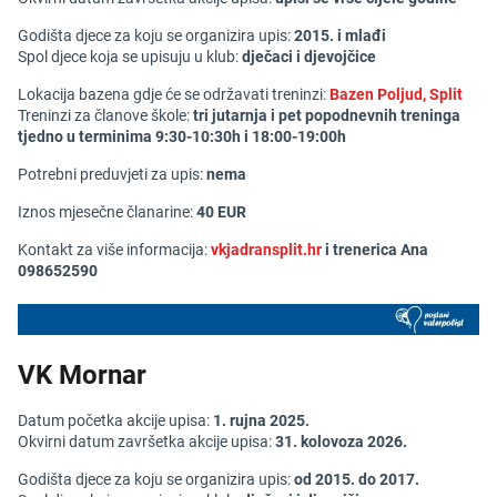
Godišta djece za koju se organizira upis:
2015. i mlađi
Spol djece koja se upisuju u klub:
dječaci i djevojčice
Lokacija bazena gdje će se održavati treninzi:
Bazen Poljud, Split
Treninzi za članove škole:
tri jutarnj
a
i pet popodnevnih treninga
tjedno u terminima 9:30-10:30h i 18:00-19:00h
Potrebni preduvjeti za upis:
nema
Iznos mjesečne članarine:
40 EUR
Kontakt za više informacija:
vkjadransplit.hr
i trenerica Ana
098652590
VK Mornar
Datum početka akcije upisa:
1. rujna 2025.
Okvirni datum završetka akcije upisa:
31. kolovoza 2026.
Godišta djece za koju se organizira upis:
od 2
015. do 2017.