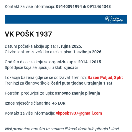
Kontakt za više informacija:
09140091994 ili 0912464343
VK POŠK 1937
Datum početka akcije upisa:
1. rujna 2025.
Okvirni datum završetka akcije upisa:
1. svibnja 2026.
Godišta djece za koju se organizira upis:
2014. i 2
015.
Spol djece koja se upisuju u klub:
dječaci
Lokacija bazena gdje će se održavati treninzi:
Bazen Poljud, Split
Treninzi za članove škole:
četiri
puta tjedno u trajanju 1 sat
Potrebni preduvjeti za upis:
osnov
no znanje
plivanja
Iznos mjesečne članarine:
45
EUR
Kontakt za više informacija:
vkposk1937@gmail.com
Nisi pronašao ono što te zanima ili imaš dodatnih pitanja? Javi