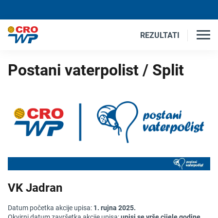
REZULTATI
Postani vaterpolist / Split
VK Jadran
Datum početka akcije upisa:
1. rujna 2025.
Okvirni datum završetka akcije upisa:
upisi se vrše cijele godine