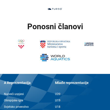
Ponosni članovi
A Reprezentacija
Mlađe reprezentacije
Najveći uspjesi
U20
Olimpijske igre
U19
Svjetsko prvenstvo
U18