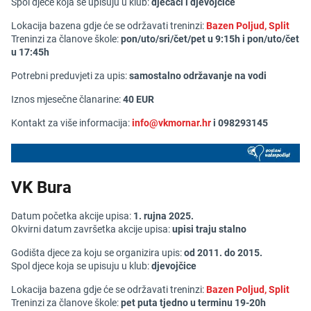
Spol djece koja se upisuju u klub:
dječaci i djevojčice
Lokacija bazena gdje će se održavati treninzi:
Bazen Poljud, Split
Treninzi za članove škole:
pon/uto/
sri/
čet/pet u 9:15h i pon/uto/čet
u 17:45h
Potrebni preduvjeti za upis:
samostalno održavanje na vodi
Iznos mjesečne članarine:
40 EUR
Kontakt za više informacija:
info@vkmornar.hr
i
098293145
VK Bura
Datum početka akcije upisa:
1. rujna 2025.
Okvirni datum završetka akcije upisa:
upisi traju stalno
Godišta djece za koju se organizira upis:
od 2
011. do 2015.
Spol djece koja se upisuju u klub:
djevojčice
Lokacija bazena gdje će se održavati treninzi:
Bazen Poljud, Split
Treninzi za članove škole:
pet puta tjedno u terminu 19-20h